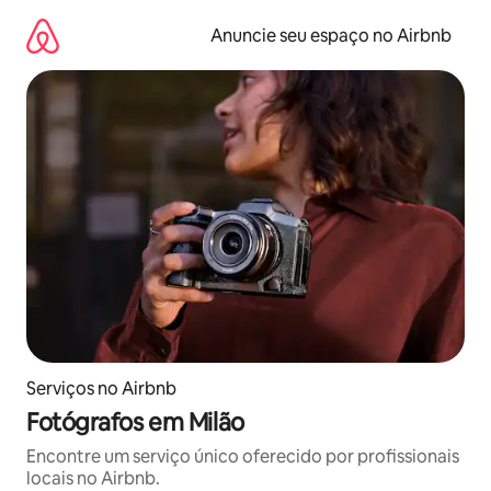
Pular
para
Anuncie seu espaço no Airbnb
o
conteúdo
Serviços no Airbnb
Fotógrafos em Milão
Encontre um serviço único oferecido por profissionais
locais no Airbnb.