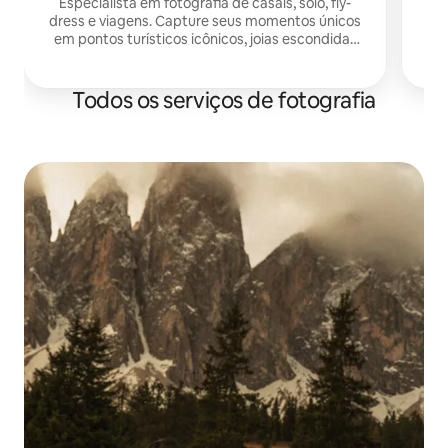
Especialista em fotografia de casais, solo, fly-
dress e viagens. Capture seus momentos únicos
P
em pontos turísticos icônicos, joias escondidas
pa
ou em qualquer lugar que preferir. 40% de
desconto com o código: ESTATEPHOTO26 até €
50
Todos os serviços de fotografia