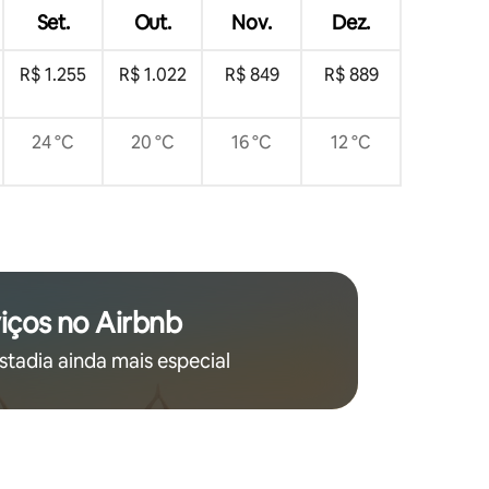
Set.
Out.
Nov.
Dez.
R$ 1.255
R$ 1.022
R$ 849
R$ 889
24 °C
20 °C
16 °C
12 °C
iços no Airbnb
stadia ainda mais especial