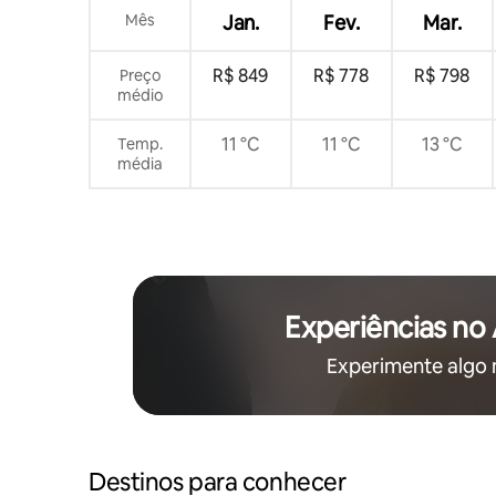
Mês
Jan.
Fev.
Mar.
R$ 849
R$ 778
R$ 798
Preço
médio
11 °C
11 °C
13 °C
Temp.
média
Experiências no
Experimente algo
Destinos para conhecer