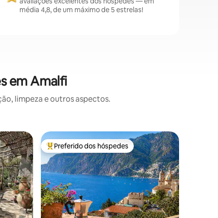
avaliações excelentes dos hóspedes — em
média 4,8, de um máximo de 5 estrelas!
es em Amalfi
o, limpeza e outros aspectos.
Casa ⋅ M
Preferido dos hóspedes
Prefe
os hóspedes
Entre os melhores preferidos dos hóspedes
Entre o
O sonho d
Casa de 
desfruta
Capri e I
longe do
bem ilum
equipado
Terraço e