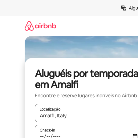
Pular
Algu
para
o
conteúdo
Aluguéis por temporada
em Amalfi
Encontre e reserve lugares incríveis no Airbnb
Localização
Quando os resultados estiverem disponíveis, expl
Check-in