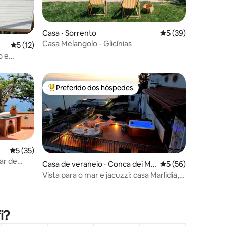
ções
Casa ⋅ Sorrento
5 de uma avaliação
5 (39)
Casa Melangolo - Glicínias
5 de uma avaliação média de 5, 12 avaliações
5 (12)
o e
r
Preferido dos hóspedes
os hóspedes
Entre os melhores preferidos dos hóspedes
5 de uma avaliação média de 5, 35 avaliações
5 (35)
ar de
Casa de veraneio ⋅ Conca dei Ma
5 de uma avaliação
5 (56)
ueira
rini
Vista para o mar e jacuzzi: casa Marlidia,
na Costa Amalfitana
ções
i?