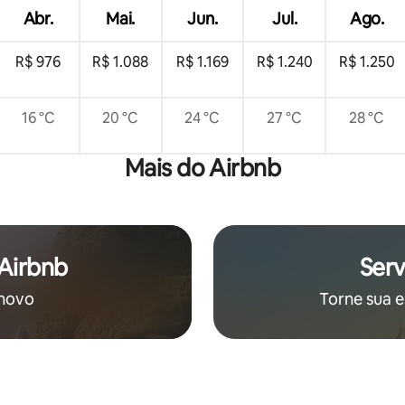
Abr.
Mai.
Jun.
Jul.
Ago.
R$ 976
R$ 1.088
R$ 1.169
R$ 1.240
R$ 1.250
16 °C
20 °C
24 °C
27 °C
28 °C
Mais do Airbnb
 Airbnb
Serv
 novo
Torne sua e