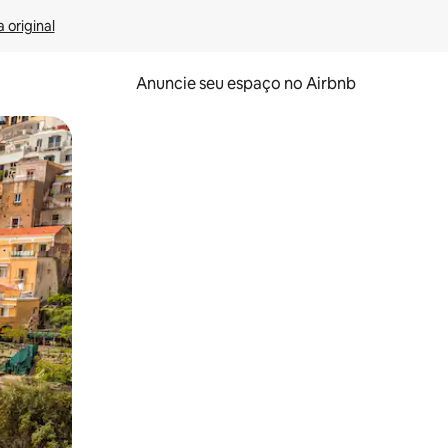
 original
Anuncie seu espaço no Airbnb
 deslizando o dedo na tela.