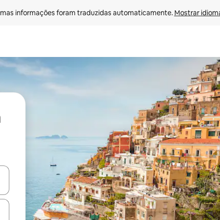
mas informações foram traduzidas automaticamente. 
Mostrar idioma
ore-os usando as seta para cima e para baixo do teclado ou tocando e