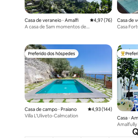
Casa de veraneio ⋅ Amalfi
4,97 de uma avaliação 
4,97 (76)
Casa de v
A casa de Sam momentos de
Casa Fort
relaxamento com vista para o mar
Preferido dos hóspedes
Prefe
Preferido dos hóspedes
Entre os
Casa de campo ⋅ Praiano
4,93 de uma avaliação m
4,93 (144)
Villa L'Uliveto-Calmcation
Casa ⋅ Am
Amalfully
Q
seaview 