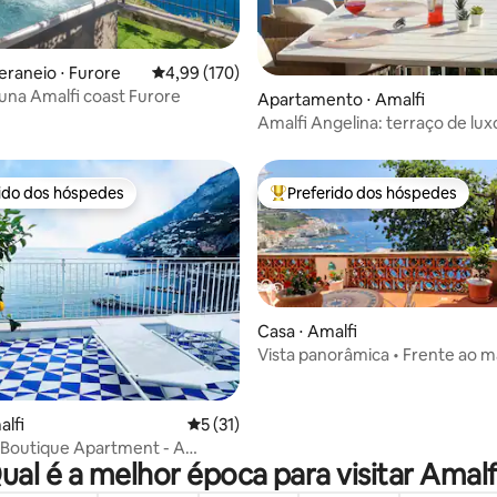
média de 5, 76 avaliações
eraneio ⋅ Furore
4,99 de uma avaliação média de 5, 170 avalia
4,99 (170)
una Amalfi coast Furore
Apartamento ⋅ Amalfi
Amalfi Angelina: terraço de lux
romântico com vista para o ma
rido dos hóspedes
Preferido dos hóspedes
 melhores preferidos dos hóspedes
Entre os melhores preferidos d
Casa ⋅ Amalfi
Vista panorâmica • Frente ao m
Amalfi • Terraço com churrasq
édia de 5, 144 avaliações
alfi
5 de uma avaliação média de 5, 31 avalia
5 (31)
 Boutique Apartment - A
ual é a melhor época para visitar Amalf
gem