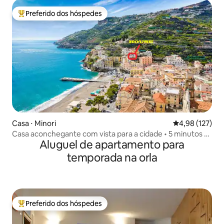
Preferido dos hóspedes
Entre os melhores preferidos dos hóspedes
Casa ⋅ Minori
4,98 de uma av
4,98 (127)
Casa aconchegante com vista para a cidade • 5 minutos a
Aluguel de apartamento para
pé da praia!
temporada na orla
Preferido dos hóspedes
Entre os melhores preferidos dos hóspedes