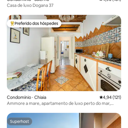
Casa de luxo Dogana 37
Preferido dos hóspedes
Entre os melhores preferidos dos hóspedes
Condomínio ⋅ Chiaia
4,94 de uma av
4,94 (121)
Ammore a mare, apartamento de luxo perto do mar,
Nápoles
Superhost
Superhost