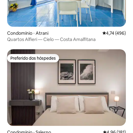
Condomínio ⋅ Atrani
4,74 de uma av
4,74 (496)
Quartos Alfieri — Cielo — Costa Amalfitana
Preferido dos hóspedes
Preferido dos hóspedes
Condomínio ⋅ Salerno
4,96 de uma av
4,96 (181)