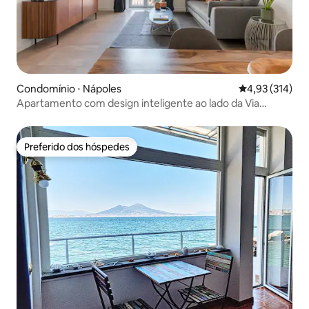
Condomínio ⋅ Nápoles
4,93 de uma av
4,93 (314)
Apartamento com design inteligente ao lado da Via
Toledo para até 4 pessoas
Preferido dos hóspedes
Preferido dos hóspedes