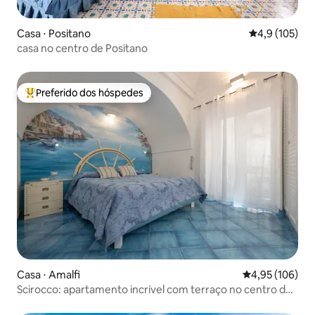
Casa ⋅ Positano
4,9 de uma av
4,9 (105)
casa no centro de Positano
Preferido dos hóspedes
Entre os melhores preferidos dos hóspedes
Casa ⋅ Amalfi
4,95 de uma av
4,95 (106)
Scirocco: apartamento incrível com terraço no centro da
cidade