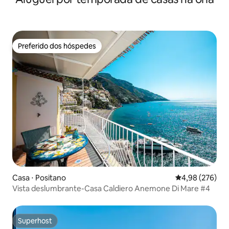
Preferido dos hóspedes
Preferido dos hóspedes
Casa ⋅ Positano
4,98 de uma ava
4,98 (276)
Vista deslumbrante-Casa Caldiero Anemone Di Mare #4
Superhost
Superhost