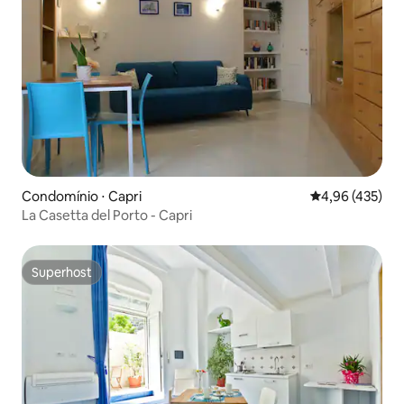
Condomínio ⋅ Capri
4,96 de uma av
4,96 (435)
La Casetta del Porto - Capri
Superhost
Superhost