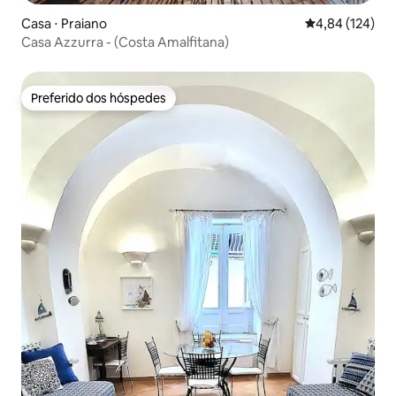
Casa ⋅ Praiano
4,84 de uma av
4,84 (124)
Casa Azzurra - (Costa Amalfitana)
Preferido dos hóspedes
Preferido dos hóspedes