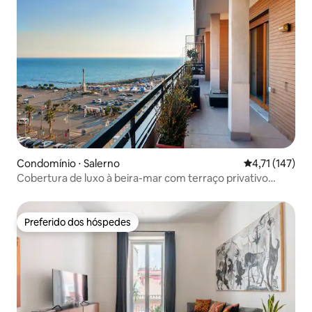
Condomínio ⋅ Salerno
4,71 de uma av
4,71 (147)
Cobertura de luxo à beira-mar com terraço privativo
Mareluna
Preferido dos hóspedes
Preferido dos hóspedes