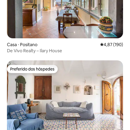
Casa ⋅ Positano
4,87 de uma av
4,87 (190)
De Vivo Realty – Ilary House
Preferido dos hóspedes
Preferido dos hóspedes