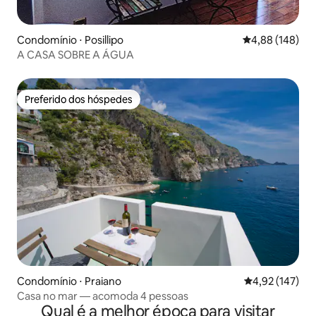
Condomínio ⋅ Posillipo
4,88 de uma av
4,88 (148)
A CASA SOBRE A ÁGUA
Preferido dos hóspedes
Preferido dos hóspedes
Condomínio ⋅ Praiano
4,92 de uma av
4,92 (147)
Casa no mar — acomoda 4 pessoas
Qual é a melhor época para visitar