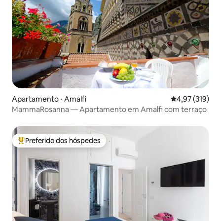
Apartamento ⋅ Amalfi
4,97 de uma av
4,97 (319)
MammaRosanna — Apartamento em Amalfi com terraço
Preferido dos hóspedes
Entre os melhores preferidos dos hóspedes