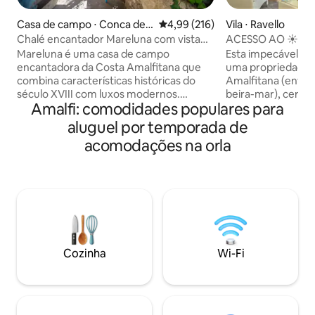
Casa de campo ⋅ Conca dei
4,99 de uma avaliação média de 
4,99 (216)
Vila ⋅ Ravello
Marini
Chalé encantador Mareluna com vista
ACESSO AO ☀️MAR
para Capri
ESTACIONAMENTO
Mareluna é uma casa de campo
Esta impecável vi
encantadora da Costa Amalfitana que
uma propriedade l
combina características históricas do
Amalfitana (entre 
século XVIII com luxos modernos.
beira-mar), cercad
Amalfi: comodidades populares para
Oferece vistas panorâmicas
limoeiros e laranj
deslumbrantes para o mar e interiores
solário e acesso direto
aluguel por temporada de
elegantes com detalhes como vigas de
3 hóspedes. Estac
acomodações na orla
castanha, azulejos tradicionais e
por um custo adicional. O 
comodidades modernas, como ar-
aluguel inclui: ele
condicionado e smart tv. Toques únicos,
cama; toalhas; Wi-Fi e A/C
como banheiros remodelados com
limpeza treinada 
pedra exposta e uma pia de 200 anos,
higienização. ư Distâncias: Ravello (3 km)
adicionam personalidade. A propriedade
Amalfi (1,5 km) Atr
também possui um terraço e pátio, ideal
km) Minori (2,5 KM)
para desfrutar da paisagem costeira de
barco).
Cozinha
Wi-Fi
tirar o fôlego e refeições ao ar livre