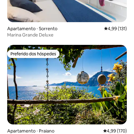
Apartamento ⋅ Sorrento
4,99 de uma av
4,99 (131)
Marina Grande Deluxe
Preferido dos hóspedes
Preferido dos hóspedes
Apartamento ⋅ Praiano
4,99 de uma av
4,99 (170)