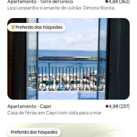
Apartamento ⋅ Torre del Greco
4,88 de uma ava
4,88 (262)
Liza Leopardi e o amante do vulcão: Dimora Storica
Preferido dos hóspedes
Entre os melhores preferidos dos hóspedes
Apartamento ⋅ Capri
4,98 de uma av
4,98 (237)
Casa de férias em Capri com vista para o mar
Preferido dos hóspedes
Preferido dos hóspedes