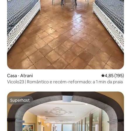
Casa ⋅ Atrani
4,85 de uma av
4,85 (195)
Vicolo23 | Romântico e recém-reformado: a 1 min da praia
Superhost
Superhost