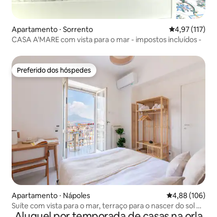
Apartamento ⋅ Sorrento
4,97 de uma av
4,97 (117)
CASA A'MARE com vista para o mar - impostos incluídos -
Preferido dos hóspedes
Preferido dos hóspedes
Apartamento ⋅ Nápoles
4,88 de uma av
4,88 (106)
Suíte com vista para o mar, terraço para o nascer do sol e
Aluguel por temporada de casas na orla
2 quartos