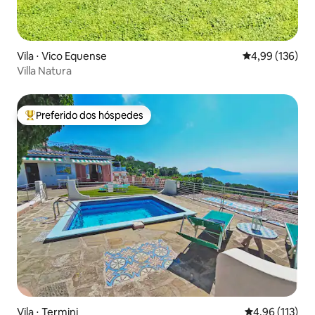
Vila ⋅ Vico Equense
4,99 de uma av
4,99 (136)
Villa Natura
Preferido dos hóspedes
Entre os melhores preferidos dos hóspedes
Vila ⋅ Termini
4,96 de uma av
4,96 (113)