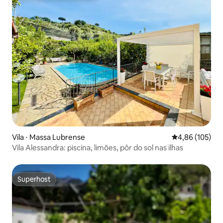
Vila ⋅ Massa Lubrense
4,86 de uma av
4,86 (105)
Vila Alessandra: piscina, limões, pôr do sol nas ilhas
Superhost
Superhost