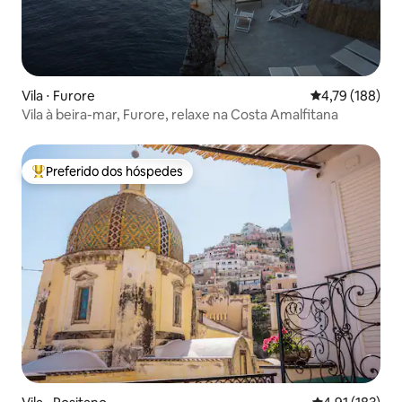
Vila ⋅ Furore
4,79 de uma av
4,79 (188)
Vila à beira-mar, Furore, relaxe na Costa Amalfitana
Preferido dos hóspedes
Entre os melhores preferidos dos hóspedes