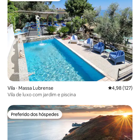
Vila ⋅ Massa Lubrense
4,98 de uma av
4,98 (127)
Vila de luxo com jardim e piscina
Preferido dos hóspedes
Preferido dos hóspedes