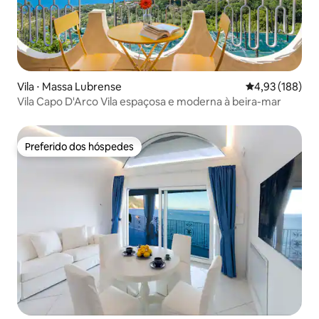
Vila ⋅ Massa Lubrense
4,93 de uma av
4,93 (188)
Vila Capo D'Arco Vila espaçosa e moderna à beira-mar
Preferido dos hóspedes
Preferido dos hóspedes