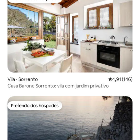
Preferido dos hóspedes
Vila ⋅ Sorrento
4,91 de uma av
4,91 (146)
Casa Barone Sorrento: vila com jardim privativo
Preferido dos hóspedes
Preferido dos hóspedes