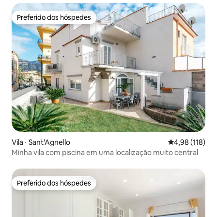
Preferido dos hóspedes
Preferido dos hóspedes
Vila ⋅ Sant'Agnello
4,98 de uma av
4,98 (118)
Minha vila com piscina em uma localização muito central
Preferido dos hóspedes
Preferido dos hóspedes