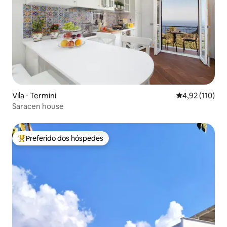
Vila ⋅ Termini
4,92 de uma av
4,92 (110)
Saracen house
Preferido dos hóspedes
Entre os melhores preferidos dos hóspedes