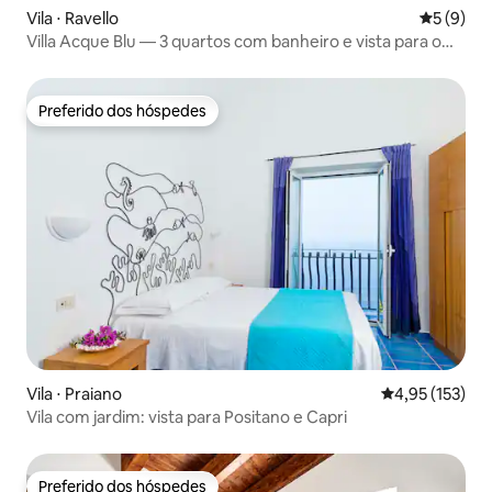
Vila ⋅ Ravello
5 de uma 
5 (9)
Villa Acque Blu — 3 quartos com banheiro e vista para o
mar
Preferido dos hóspedes
Preferido dos hóspedes
Vila ⋅ Praiano
4,95 de uma av
4,95 (153)
Vila com jardim: vista para Positano e Capri
Preferido dos hóspedes