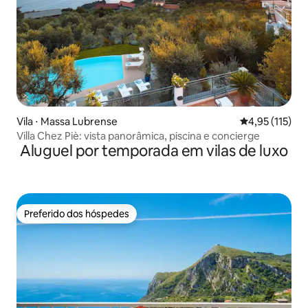
Vila ⋅ Massa Lubrense
4,95 de uma av
4,95 (115)
Villa Chez Piè: vista panorâmica, piscina e concierge
Aluguel por temporada em vilas de luxo
Preferido dos hóspedes
Preferido dos hóspedes