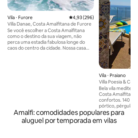
Vila ⋅ Furore
4,93 de uma avaliação média de 
4,93 (296)
Villa Danae, Costa Amalfitana de Furore
Se você escolher a Costa Amalfitana
como o destino da sua viagem, não
perca uma estadia fabulosa longe do
caos do centro da cidade. Nossa casa
está localizada na bela vila de Furore, a
apenas 6 km de Amalfi, cercada por
vegetação mediterrânea, olivais e
limoeiros, entre a montanha e o imenso
Vila ⋅ Praiano
azul do mar. O acesso à vila a partir da
Villa Poesia & Cot
área de estacionamento privativo é
estadia aconcheg
Bela vila mediterr
conveniente graças a um elevador. A
Costa Amalfitana,
propriedade está em dois níveis; a partir
confortos. 140 m² d
da grande área de estacionamento você
pórtico, pérgula, v
já pode ser fascinado pelo panorama
Amalfi: comodidades populares para
chegar à vila há 1
encantador e subir uma escada ladeada
consecutivos, ele
por canteiros de flores brancas, você
aluguel por temporada em vilas
por pistas estreita
entra no primeiro terraço/solário
carregador gratuit
sombreado por uma majestosa pérgula;
bagagem na chegad
você pode relaxar em total privacidade e