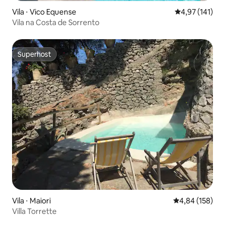
Vila ⋅ Vico Equense
4,97 de uma av
4,97 (141)
Vila na Costa de Sorrento
Superhost
Superhost
Vila ⋅ Maiori
4,84 de uma av
4,84 (158)
Villa Torrette