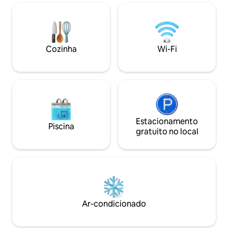
Piscina privativa,
tranquilidade na jacuzzi aquecida no
todos os quartos, 
verão e no inverno, do outro lado um
supermercados, re
belo novo jardim semi-coberto. Algumas
away, ponto de ôni
escadas separam o andar inferior. Aqui
Durante a estadia
outro grande terraço, ótimo para jantar
Cozinha
Wi-Fi
disponíveis. Esta
durante as maravilhosas noites de verão
mediante solicita
com serenatas de cigarras e pores do sol
únicos, uma área onde você pode
aproveitar o churrasco ou até mesmo
experimentar sua culinária com um
autêntico forno a lenha. Há apenas
diversão para se ter! Os interiores são
Estacionamento
espaçosos, a sala de estar é confortável,
Piscina
gratuito no local
os 2 quartos duplos com varanda são
perfeitos para acordar de manhã com
uma vista deslumbrante... o sol penetra
no terraço à sua frente e aquece você
suavemente. Em seguida, um pequeno
quarto de solteiro, perfeito para crianças
e outro quarto de casal com uma
pequena janela. A cozinha está
Ar-condicionado
totalmente equipada com todos os tipos
de panelas, frigideiras e pratos para que