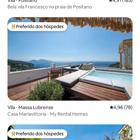
Vila ⋅ Positano
4,91 de uma av
4,91 (183)
Bela vila Francesco na praia de Positano
Preferido dos hóspedes
Entre os melhores preferidos dos hóspedes
Vila ⋅ Massa Lubrense
4,96 de uma a
4,96 (78)
Casa Mariavittoria - My Rental Homes
Preferido dos hóspedes
Entre os melhores preferidos dos hóspedes