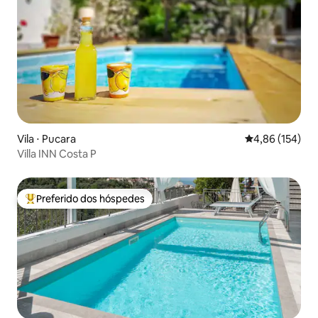
Vila ⋅ Pucara
4,86 de uma av
4,86 (154)
Villa INN Costa P
Preferido dos hóspedes
Entre os melhores preferidos dos hóspedes