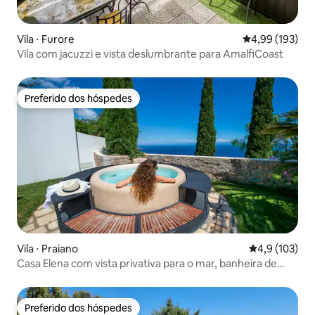
Vila ⋅ Furore
4,99 de uma av
4,99 (193)
Vila com jacuzzi e vista deslumbrante para AmalfiCoast
Preferido dos hóspedes
Preferido dos hóspedes
Vila ⋅ Praiano
4,9 de uma av
4,9 (103)
Casa Elena com vista privativa para o mar, banheira de
hidromassagem e jardim
Preferido dos hóspedes
Preferido dos hóspedes