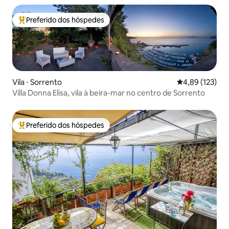
Preferido dos hóspedes
Entre os melhores preferidos dos hóspedes
Vila ⋅ Sorrento
4,89 de uma av
4,89 (123)
Villa Donna Elisa, vila à beira-mar no centro de Sorrento
Preferido dos hóspedes
Entre os melhores preferidos dos hóspedes