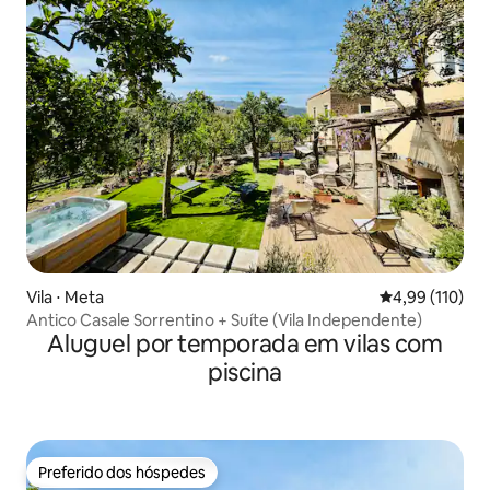
Vila ⋅ Meta
4,99 de uma av
4,99 (110)
Antico Casale Sorrentino + Suíte (Vila Independente)
Aluguel por temporada em vilas com
piscina
Preferido dos hóspedes
Preferido dos hóspedes