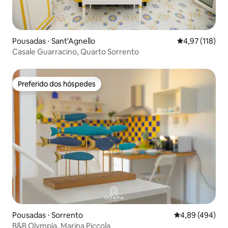
Pousadas ⋅ Sant'Agnello
4,97 de uma av
4,97 (118)
Casale Guarracino, Quarto Sorrento
Preferido dos hóspedes
Preferido dos hóspedes
Pousadas ⋅ Sorrento
4,89 de uma ava
4,89 (494)
B&B Olympia, Marina Piccola