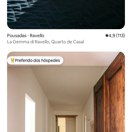
Pousadas ⋅ Ravello
4,9 de uma av
4,9 (113)
La Gemma di Ravello, Quarto de Casal
Preferido dos hóspedes
Entre os melhores preferidos dos hóspedes