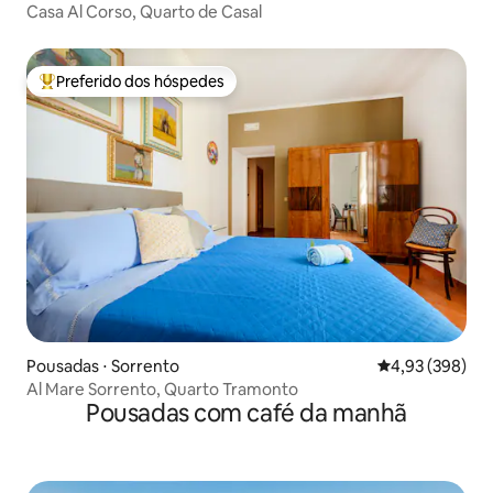
Casa Al Corso, Quarto de Casal
Preferido dos hóspedes
Entre os melhores preferidos dos hóspedes
Pousadas ⋅ Sorrento
4,93 de uma ava
4,93 (398)
Al Mare Sorrento, Quarto Tramonto
Pousadas com café da manhã