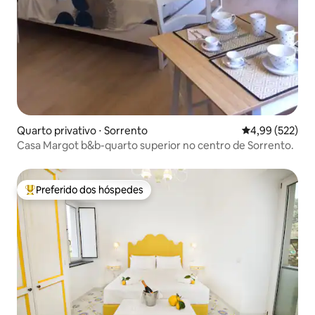
Quarto privativo ⋅ Sorrento
4,99 de uma av
4,99 (522)
Casa Margot b&b-quarto superior no centro de Sorrento.
Preferido dos hóspedes
Entre os melhores preferidos dos hóspedes