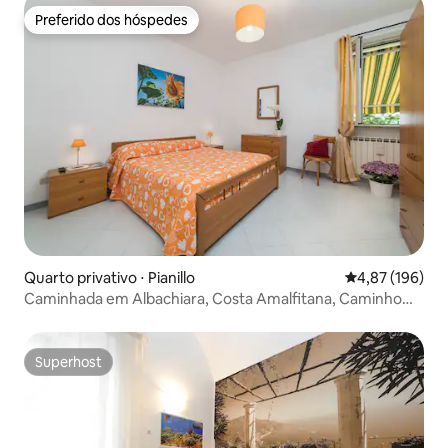
Preferido dos hóspedes
Preferido dos hóspedes
Quarto privativo ⋅ Pianillo
4,87 de uma av
4,87 (196)
Caminhada em Albachiara, Costa Amalfitana, Caminho
dos Deuses e girassol
Superhost
Superhost