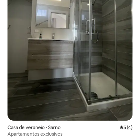
Casa de veraneio ⋅ Sarno
5 de uma 
5 (4)
Apartamentos exclusivos