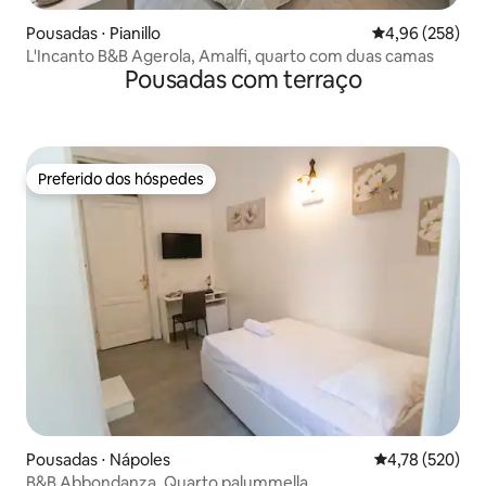
Pousadas ⋅ Pianillo
4,96 de uma ava
4,96 (258)
L'Incanto B&B Agerola, Amalfi, quarto com duas camas
Pousadas com terraço
Preferido dos hóspedes
Preferido dos hóspedes
Pousadas ⋅ Nápoles
4,78 de uma av
4,78 (520)
B&B Abbondanza, Quarto palummella