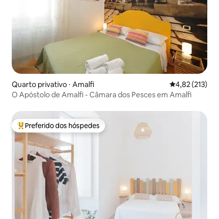
Quarto privativo ⋅ Amalfi
4,82 de uma av
4,82 (213)
O Apóstolo de Amalfi - Câmara dos Pesces em Amalfi
Preferido dos hóspedes
Entre os melhores preferidos dos hóspedes