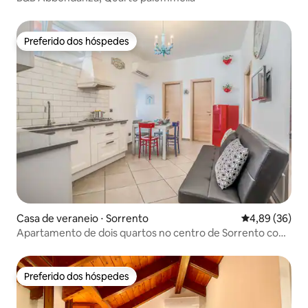
Preferido dos hóspedes
Preferido dos hóspedes
Casa de veraneio ⋅ Sorrento
4,89 de uma a
4,89 (36)
Apartamento de dois quartos no centro de Sorrento com
terraço
Preferido dos hóspedes
Preferido dos hóspedes