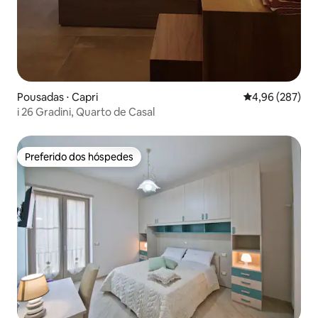
Pousadas ⋅ Capri
4,96 de uma ava
4,96 (287)
i 26 Gradini, Quarto de Casal
Preferido dos hóspedes
Preferido dos hóspedes