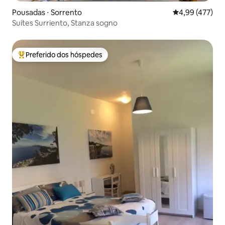
Pousadas ⋅ Sorrento
4,99 de uma av
4,99 (477)
Suítes Surriento, Stanza sogno
Preferido dos hóspedes
Entre os melhores preferidos dos hóspedes