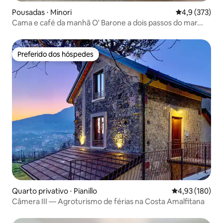
Pousadas ⋅ Minori
4,9 de uma av
4,9 (373)
Cama e café da manhã O' Barone a dois passos do mar...
Preferido dos hóspedes
Preferido dos hóspedes
Quarto privativo ⋅ Pianillo
4,93 de uma av
4,93 (180)
Câmera III — Agroturismo de férias na Costa Amalfitana