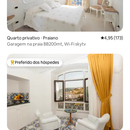
Quarto privativo ⋅ Praiano
4,95 de uma av
4,95 (173)
Garagem na praia BB200mt, Wi-Fi skytv
Preferido dos hóspedes
Entre os melhores preferidos dos hóspedes