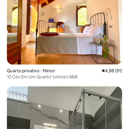
Quarto privativo ⋅ Minori
4,98 de uma a
4,98 (91)
'O Céu Em Um Quarto' Letizia's B&B