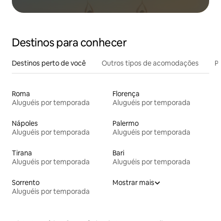
Destinos para conhecer
Destinos perto de você
Outros tipos de acomodações
Pr
Roma
Florença
Aluguéis por temporada
Aluguéis por temporada
Nápoles
Palermo
Aluguéis por temporada
Aluguéis por temporada
Tirana
Bari
Aluguéis por temporada
Aluguéis por temporada
Sorrento
Mostrar mais
Aluguéis por temporada