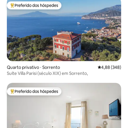
Preferido dos hóspedes
Entre os melhores preferidos dos hóspedes
Quarto privativo ⋅ Sorrento
4,88 de uma ava
4,88 (348)
Suíte Villa Parisi (século XIX) em Sorrento,
Preferido dos hóspedes
Entre os melhores preferidos dos hóspedes