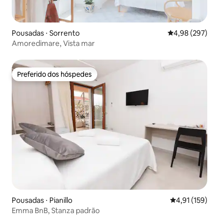
Pousadas ⋅ Sorrento
4,98 de uma ava
4,98 (297)
Amoredimare, Vista mar
Preferido dos hóspedes
Preferido dos hóspedes
Pousadas ⋅ Pianillo
4,91 de uma av
4,91 (159)
Emma BnB, Stanza padrão