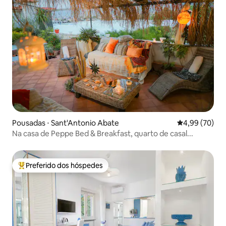
Pousadas ⋅ Sant'Antonio Abate
4,99 de uma a
4,99 (70)
Na casa de Peppe Bed & Breakfast, quarto de casal...
Preferido dos hóspedes
Entre os melhores preferidos dos hóspedes