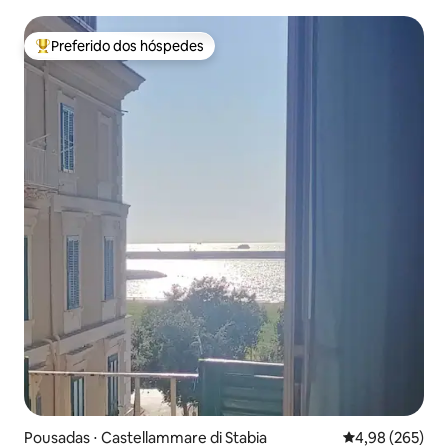
Preferido dos hóspedes
Entre os melhores preferidos dos hóspedes
Pousadas ⋅ Castellammare di Stabia
4,98 de uma ava
4,98 (265)