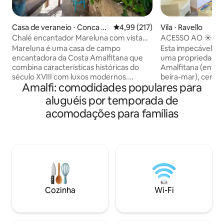
Casa de veraneio ⋅ Conca d
4,99 de uma avaliação média de 
4,99 (217)
Vila ⋅ Ravello
ei Marini
Chalé encantador Mareluna com vista
ACESSO AO ☀️MAR
para Capri
ESTACIONAMENTO
Mareluna é uma casa de campo
Esta impecável vi
encantadora da Costa Amalfitana que
uma propriedade l
combina características históricas do
Amalfitana (entre 
século XVIII com luxos modernos.
beira-mar), cercad
Amalfi: comodidades populares para
Oferece vistas panorâmicas
limoeiros e laranj
deslumbrantes para o mar e interiores
solário e acesso direto
aluguéis por temporada de
elegantes com detalhes como vigas de
3 hóspedes. Estac
acomodações para famílias
castanha, azulejos tradicionais e
por um custo adicional. O 
comodidades modernas, como ar-
aluguel inclui: ele
condicionado e smart tv. Toques únicos,
cama; toalhas; Wi-Fi e A/C
como banheiros remodelados com
limpeza treinada 
pedra exposta e uma pia de 200 anos,
higienização. ư Distâncias: Ravello (3 km)
adicionam personalidade. A propriedade
Amalfi (1,5 km) Atr
também possui um terraço e pátio, ideal
km) Minori (2,5 KM)
para desfrutar da paisagem costeira de
barco).
Cozinha
Wi-Fi
tirar o fôlego e refeições ao ar livre