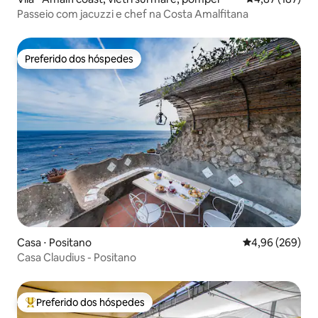
Passeio com jacuzzi e chef na Costa Amalfitana
Preferido dos hóspedes
Preferido dos hóspedes
Casa ⋅ Positano
4,96 de uma ava
4,96 (269)
Casa Claudius - Positano
Preferido dos hóspedes
Entre os melhores preferidos dos hóspedes