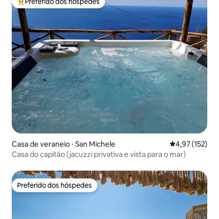
Preferido dos hóspedes
Entre os melhores preferidos dos hóspedes
Casa de veraneio ⋅ San Michele
4,97 de uma av
4,97 (152)
Casa do capitão (jacuzzi privativa e vista para o mar)
Preferido dos hóspedes
Preferido dos hóspedes