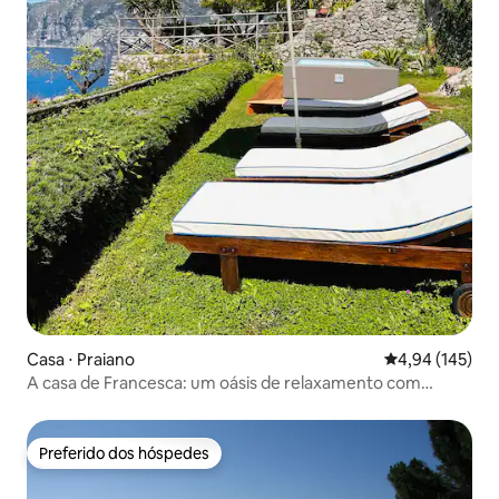
Casa ⋅ Praiano
4,94 de uma av
4,94 (145)
A casa de Francesca: um oásis de relaxamento com
piscina
Preferido dos hóspedes
Preferido dos hóspedes