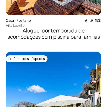
Casa ⋅ Positano
4,9 de uma av
4,9 (153)
Villa Laurito
Aluguel por temporada de
acomodações com piscina para famílias
Preferido dos hóspedes
Preferido dos hóspedes