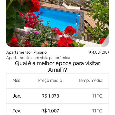
Apartamento ⋅ Praiano
4,83 de uma av
4,83 (218)
Apartamento com vista panorâmica
Qual é a melhor época para visitar
Amalfi?
Mês
Preço médio
Temp. média
Jan.
R$ 1.073
11 °C
Fev.
R$ 1.007
11 °C