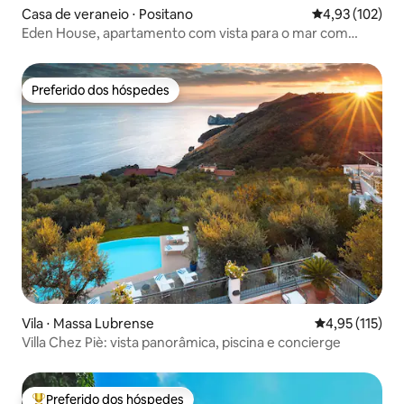
Casa de veraneio ⋅ Positano
4,93 de uma av
4,93 (102)
Eden House, apartamento com vista para o mar com
estacionamento
Preferido dos hóspedes
Preferido dos hóspedes
Vila ⋅ Massa Lubrense
4,95 de uma av
4,95 (115)
Villa Chez Piè: vista panorâmica, piscina e concierge
Preferido dos hóspedes