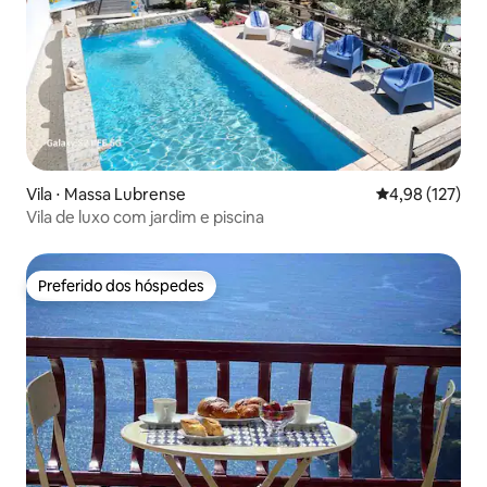
Vila ⋅ Massa Lubrense
4,98 de uma av
4,98 (127)
Vila de luxo com jardim e piscina
Preferido dos hóspedes
Preferido dos hóspedes