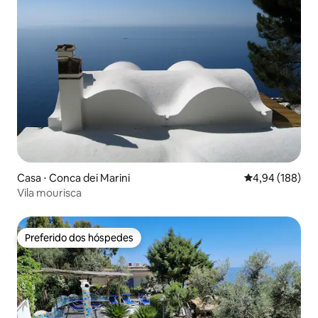
Casa ⋅ Conca dei Marini
4,94 de uma av
4,94 (188)
Vila mourisca
Preferido dos hóspedes
Preferido dos hóspedes