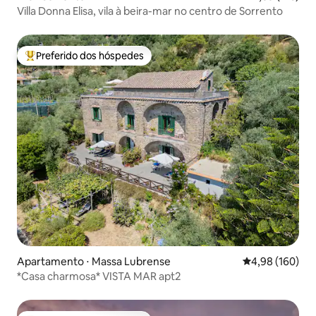
Villa Donna Elisa, vila à beira-mar no centro de Sorrento
Preferido dos hóspedes
Entre os melhores preferidos dos hóspedes
Apartamento ⋅ Massa Lubrense
4,98 de uma av
4,98 (160)
*Casa charmosa* VISTA MAR apt2