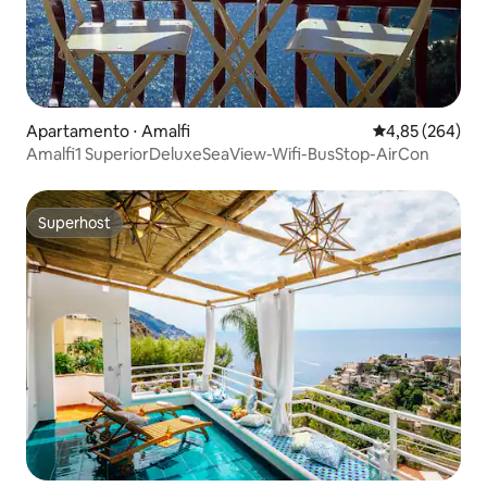
Apartamento ⋅ Amalfi
4,85 de uma ava
4,85 (264)
Amalfi1 SuperiorDeluxeSeaView-Wifi-BusStop-AirCon
Superhost
Superhost