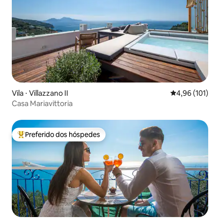
Vila ⋅ Villazzano II
4,96 de uma av
4,96 (101)
Casa Mariavittoria
Preferido dos hóspedes
Entre os melhores preferidos dos hóspedes