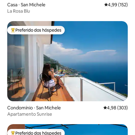
Casa ⋅ San Michele
4,99 de uma av
4,99 (152)
La Rosa Blu
Preferido dos hóspedes
Entre os melhores preferidos dos hóspedes
Condomínio ⋅ San Michele
4,98 de uma ava
4,98 (303)
Apartamento Sunrise
Preferido dos hóspedes