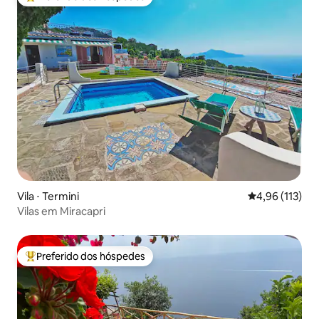
Entre os melhores preferidos dos hóspedes
Vila ⋅ Termini
4,96 de uma av
4,96 (113)
Vilas em Miracapri
Preferido dos hóspedes
Entre os melhores preferidos dos hóspedes