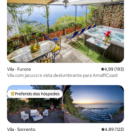
Vila ⋅ Furore
4,99 de uma av
4,99 (193)
Vila com jacuzzi e vista deslumbrante para AmalfiCoast
Preferido dos hóspedes
Entre os melhores preferidos dos hóspedes
Vila ⋅ Sorrento
4,89 de uma av
4,89 (123)