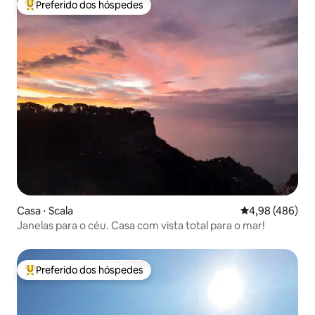
Preferido dos hóspedes
Entre os melhores preferidos dos hóspedes
Casa ⋅ Scala
4,98 de uma ava
4,98 (486)
Janelas para o céu. Casa com vista total para o mar!
Preferido dos hóspedes
Entre os melhores preferidos dos hóspedes