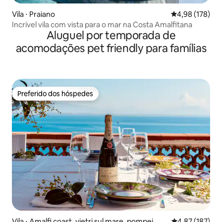
Vila ⋅ Praiano
4,98 de uma av
4,98 (178)
Incrível vila com vista para o mar na Costa Amalfitana
Aluguel por temporada de
acomodações pet friendly para famílias
Preferido dos hóspedes
Preferido dos hóspedes
Vila ⋅ Amalfi coast, vietri sul mare, pompei
4,87 de uma av
4,87 (187)