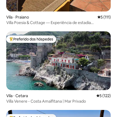
Vila ⋅ Praiano
5 de uma av
5 (111)
Villa Poesia & Cottage — Experiência de estadia
aconchegante
Preferido dos hóspedes
Entre os melhores preferidos dos hóspedes
Vila ⋅ Cetara
5 de uma av
5 (122)
Villa Venere - Costa Amalfitana | Mar Privado