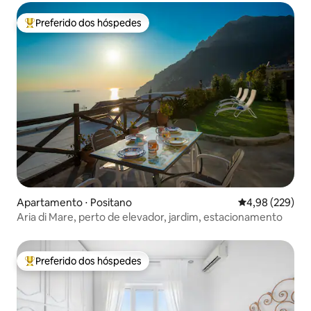
Preferido dos hóspedes
Entre os melhores preferidos dos hóspedes
Apartamento ⋅ Positano
4,98 de uma ava
4,98 (229)
Aria di Mare, perto de elevador, jardim, estacionamento
Preferido dos hóspedes
Entre os melhores preferidos dos hóspedes