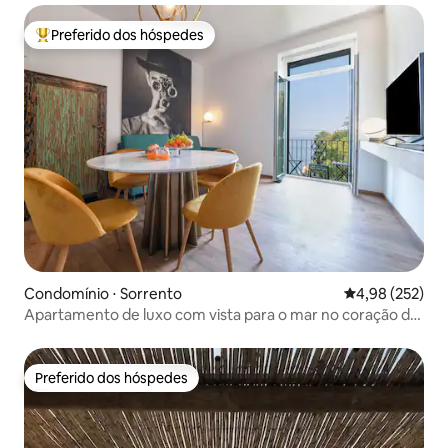
Preferido dos hóspedes
Entre os melhores preferidos dos hóspedes
Condomínio ⋅ Sorrento
4,98 de uma av
4,98 (252)
Apartamento de luxo com vista para o mar no coração de
Sorrento
Preferido dos hóspedes
Preferido dos hóspedes