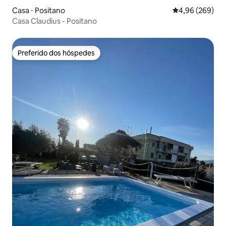
Casa ⋅ Positano
4,96 de uma ava
4,96 (269)
Casa Claudius - Positano
Preferido dos hóspedes
Preferido dos hóspedes