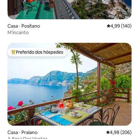
Casa ⋅ Positano
4,99 de uma av
4,99 (140)
M'incanto
Preferido dos hóspedes
Entre os melhores preferidos dos hóspedes
Casa ⋅ Praiano
4,98 de uma ava
4,98 (206)
A Rosa Dos Ventos