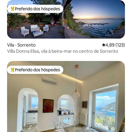
Preferido dos hóspedes
Entre os melhores preferidos dos hóspedes
Vila ⋅ Sorrento
4,89 de uma av
4,89 (123)
Villa Donna Elisa, vila à beira-mar no centro de Sorrento
Preferido dos hóspedes
Entre os melhores preferidos dos hóspedes