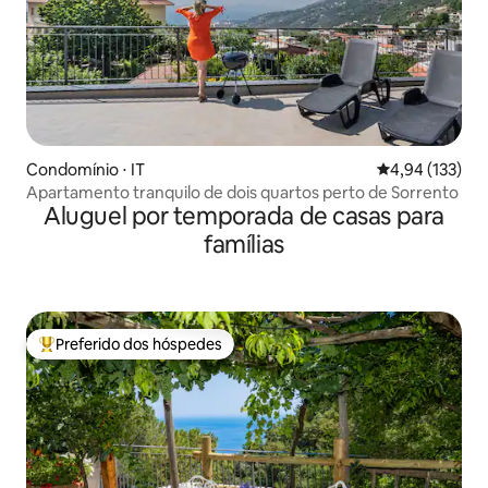
Condomínio ⋅ IT
4,94 de uma av
4,94 (133)
Apartamento tranquilo de dois quartos perto de Sorrento
Aluguel por temporada de casas para
famílias
Preferido dos hóspedes
Entre os melhores preferidos dos hóspedes