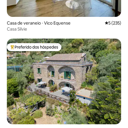
Casa de veraneio ⋅ Vico Equense
5 de uma av
5 (235)
Casa Silvie
Preferido dos hóspedes
Entre os melhores preferidos dos hóspedes