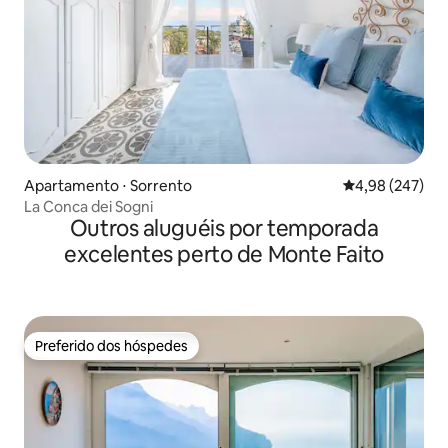
Apartamento ⋅ Sorrento
4,98 de uma ava
4,98 (247)
La Conca dei Sogni
Outros aluguéis por temporada
excelentes perto de Monte Faito
Preferido dos hóspedes
Preferido dos hóspedes