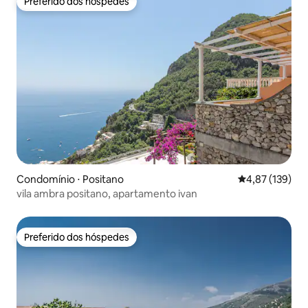
Preferido dos hóspedes
Preferido dos hóspedes
Condomínio ⋅ Positano
4,87 de uma av
4,87 (139)
vila ambra positano, apartamento ivan
Preferido dos hóspedes
Preferido dos hóspedes