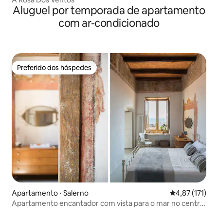
Aluguel por temporada de apartamento
com ar-condicionado
Preferido dos hóspedes
Preferido dos hóspedes
Apartamento ⋅ Salerno
4,87 de uma av
4,87 (171)
Apartamento encantador com vista para o mar no centro
histórico