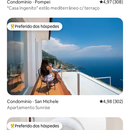
Condomínio ⋅ Pompei
4,97 de uma ava
4,97 (308)
“Casa Ingenito” estilo mediterrâneo c/ terraço
Preferido dos hóspedes
Entre os melhores preferidos dos hóspedes
Condomínio ⋅ San Michele
4,98 de uma ava
4,98 (302)
Apartamento Sunrise
Preferido dos hóspedes
Entre os melhores preferidos dos hóspedes