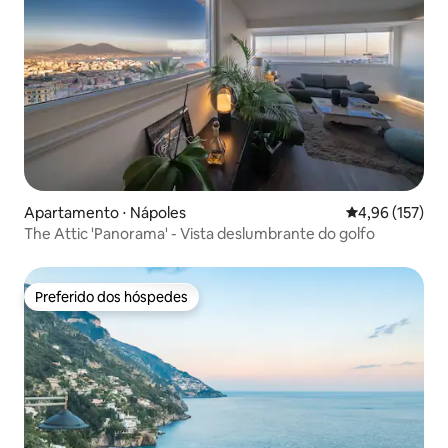
Apartamento ⋅ Nápoles
4,96 de uma av
4,96 (157)
The Attic 'Panorama' - Vista deslumbrante do golfo
Preferido dos hóspedes
Preferido dos hóspedes