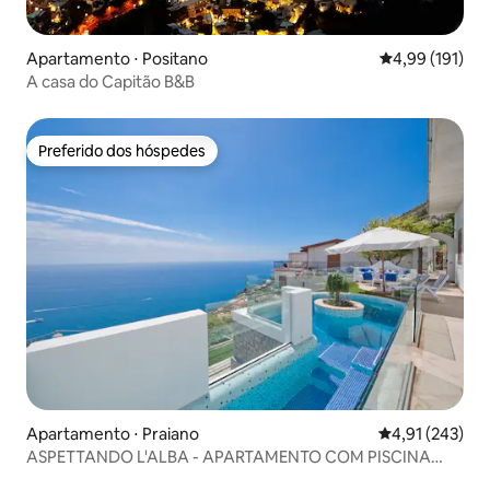
Apartamento ⋅ Positano
4,99 de uma av
4,99 (191)
A casa do Capitão B&B
Preferido dos hóspedes
Preferido dos hóspedes
Apartamento ⋅ Praiano
4,91 de uma av
4,91 (243)
ASPETTANDO L'ALBA - APARTAMENTO COM PISCINA
PRIVATIVA