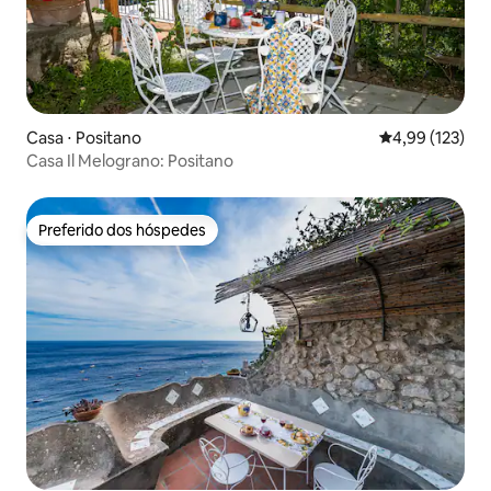
Casa ⋅ Positano
4,99 de uma av
4,99 (123)
Casa Il Melograno: Positano
Preferido dos hóspedes
Preferido dos hóspedes