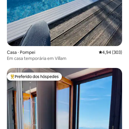
Casa ⋅ Pompei
4,94 de uma ava
4,94 (303)
Em casa temporária em Villam
Preferido dos hóspedes
Entre os melhores preferidos dos hóspedes