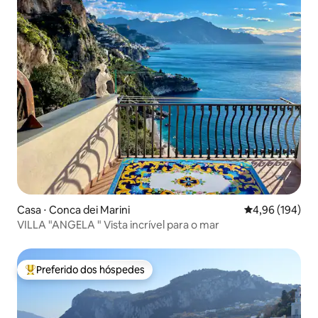
Casa ⋅ Conca dei Marini
4,96 de uma av
4,96 (194)
VILLA "ANGELA " Vista incrível para o mar
Preferido dos hóspedes
Entre os melhores preferidos dos hóspedes