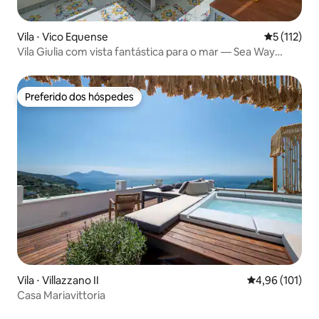
Vila ⋅ Vico Equense
5 de uma av
5 (112)
Vila Giulia com vista fantástica para o mar — Sea Way
privativo
Preferido dos hóspedes
Preferido dos hóspedes
Vila ⋅ Villazzano II
4,96 de uma av
4,96 (101)
Casa Mariavittoria