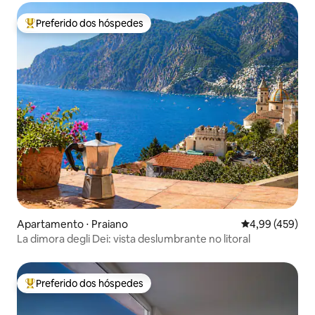
Preferido dos hóspedes
Entre os melhores preferidos dos hóspedes
Apartamento ⋅ Praiano
4,99 de uma av
4,99 (459)
La dimora degli Dei: vista deslumbrante no litoral
Preferido dos hóspedes
Entre os melhores preferidos dos hóspedes