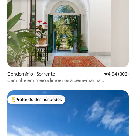
Condomínio ⋅ Sorrento
4,94 de uma ava
4,94 (302)
Caminhe em meio a limoeiros à beira-mar na
VillaTozzoliHouse
Preferido dos hóspedes
Entre os melhores preferidos dos hóspedes