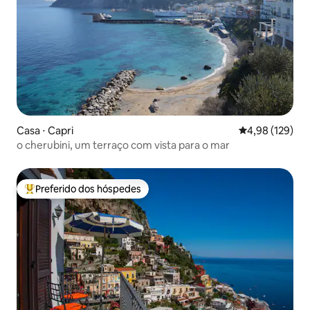
Casa ⋅ Capri
4,98 de uma av
4,98 (129)
o cherubini, um terraço com vista para o mar
Preferido dos hóspedes
Entre os melhores preferidos dos hóspedes