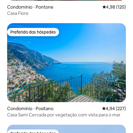
Condomínio ⋅ Pontone
4,98 de uma av
4,98 (120)
Casa Fiore
Preferido dos hóspedes
Preferido dos hóspedes
Condomínio ⋅ Positano
4,94 de uma av
4,94 (227)
Casa Sami Cercada por vegetação com vista para o mar