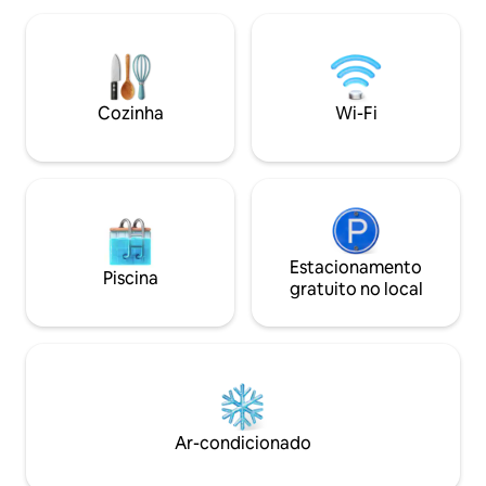
condicionado e smart tv. Toques únicos,
cama; toalhas; Wi-Fi e A/C
como banheiros remodelados com
limpeza treinada 
pedra exposta e uma pia de 200 anos,
higienização. ư Distâncias: Ravello (3 km)
adicionam personalidade. A propriedade
Amalfi (1,5 km) Atr
também possui um terraço e pátio, ideal
km) Minori (2,5 KM)
Cozinha
Wi-Fi
para desfrutar da paisagem costeira de
barco).
tirar o fôlego e refeições ao ar livre
Estacionamento
Piscina
gratuito no local
Ar-condicionado