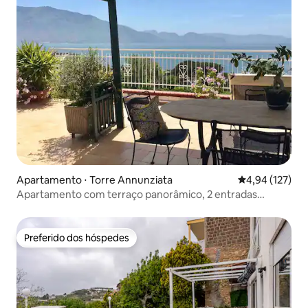
Apartamento ⋅ Torre Annunziata
4,94 de uma av
4,94 (127)
Apartamento com terraço panorâmico, 2 entradas
independentes.
Preferido dos hóspedes
Preferido dos hóspedes