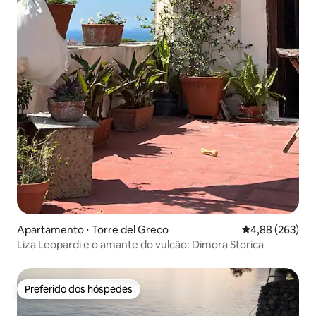
Apartamento ⋅ Torre del Greco
4,88 de uma ava
4,88 (263)
Liza Leopardi e o amante do vulcão: Dimora Storica
Preferido dos hóspedes
Preferido dos hóspedes