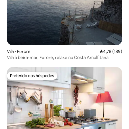
Vila ⋅ Furore
4,78 de uma av
4,78 (189)
Vila à beira-mar, Furore, relaxe na Costa Amalfitana
Preferido dos hóspedes
Preferido dos hóspedes