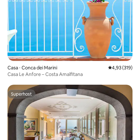
Casa ⋅ Conca dei Marini
4,93 de uma av
4,93 (319)
Casa Le Anfore – Costa Amalfitana
Superhost
Superhost