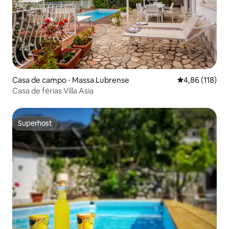
Casa de campo ⋅ Massa Lubrense
4,86 de uma av
4,86 (118)
Casa de férias Villa Asia
Superhost
Superhost