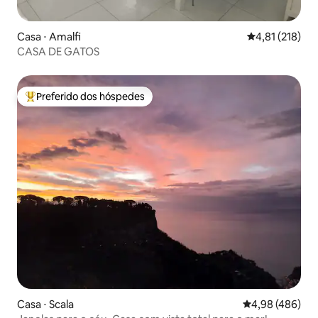
Casa ⋅ Amalfi
4,81 de uma av
4,81 (218)
CASA DE GATOS
Preferido dos hóspedes
Entre os melhores preferidos dos hóspedes
Casa ⋅ Scala
4,98 de uma ava
4,98 (486)