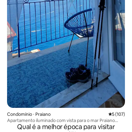
Condomínio ⋅ Praiano
5 de uma av
5 (107)
Apartamento iluminado com vista para o mar Praiano
Qual é a melhor época para visitar
Casa Mimì Jr