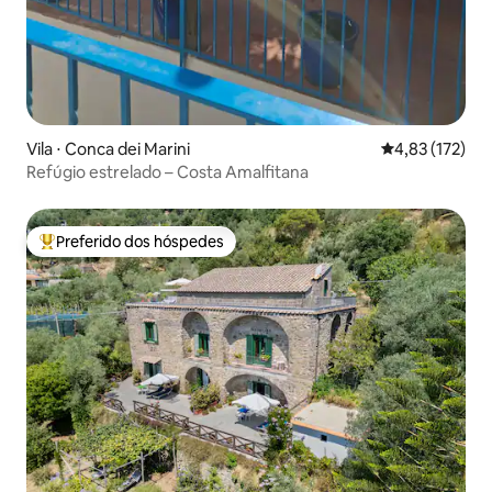
Vila ⋅ Conca dei Marini
4,83 de uma av
4,83 (172)
Refúgio estrelado – Costa Amalfitana
Preferido dos hóspedes
Entre os melhores preferidos dos hóspedes