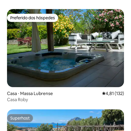
Preferido dos hóspedes
Preferido dos hóspedes
Casa ⋅ Massa Lubrense
4,81 de uma av
4,81 (132)
Casa Roby
Superhost
Superhost