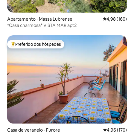
Apartamento ⋅ Massa Lubrense
4,98 de uma av
4,98 (160)
*Casa charmosa* VISTA MAR apt2
Preferido dos hóspedes
Entre os melhores preferidos dos hóspedes
Casa de veraneio ⋅ Furore
4,96 de uma av
4,96 (170)