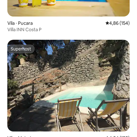
Vila ⋅ Pucara
4,86 de uma av
4,86 (154)
Villa INN Costa P
Superhost
Superhost