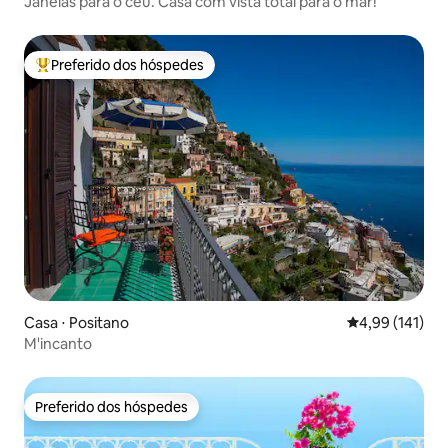
Janelas para o céu. Casa com vista total para o mar!
Preferido dos hóspedes
Entre os melhores preferidos dos hóspedes
Casa ⋅ Positano
4,99 de uma av
4,99 (141)
M'incanto
Preferido dos hóspedes
Preferido dos hóspedes