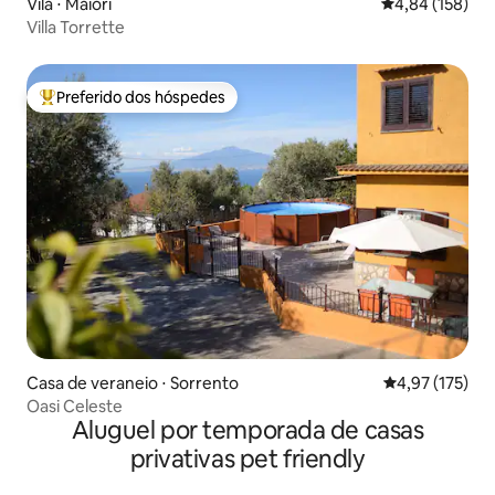
Vila ⋅ Maiori
4,84 de uma av
4,84 (158)
Villa Torrette
Preferido dos hóspedes
Entre os melhores preferidos dos hóspedes
Casa de veraneio ⋅ Sorrento
4,97 de uma av
4,97 (175)
Oasi Celeste
Aluguel por temporada de casas
privativas pet friendly