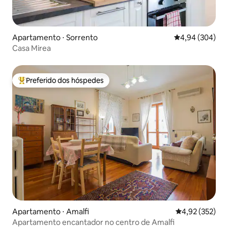
Apartamento ⋅ Sorrento
4,94 de uma ava
4,94 (304)
Casa Mirea
Preferido dos hóspedes
Entre os melhores preferidos dos hóspedes
Apartamento ⋅ Amalfi
4,92 de uma av
4,92 (352)
Apartamento encantador no centro de Amalfi