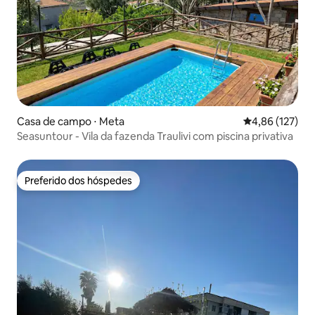
Casa de campo ⋅ Meta
4,86 de uma av
4,86 (127)
Seasuntour - Vila da fazenda Traulivi com piscina privativa
Preferido dos hóspedes
Preferido dos hóspedes