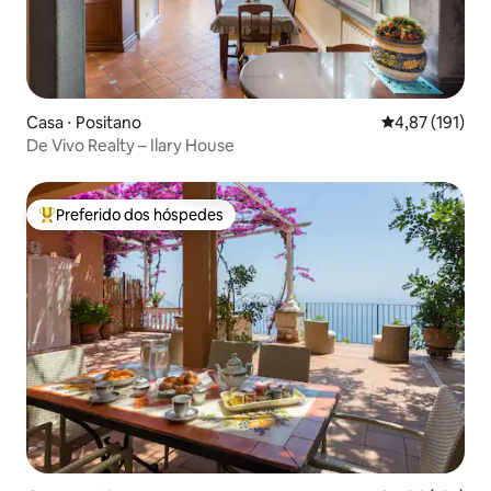
Casa ⋅ Positano
4,87 de uma av
4,87 (191)
De Vivo Realty – Ilary House
Preferido dos hóspedes
Entre os melhores preferidos dos hóspedes