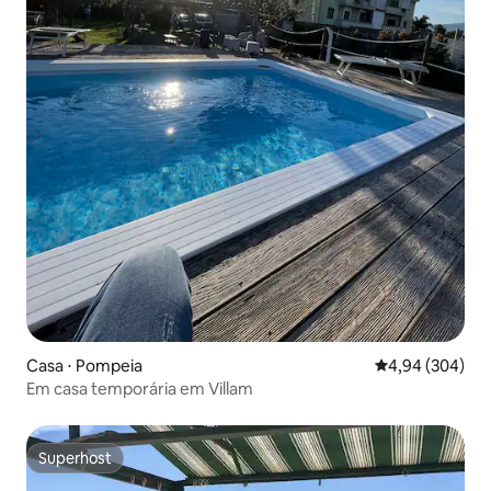
Casa ⋅ Pompeia
4,94 de uma ava
4,94 (304)
Em casa temporária em Villam
Superhost
Superhost