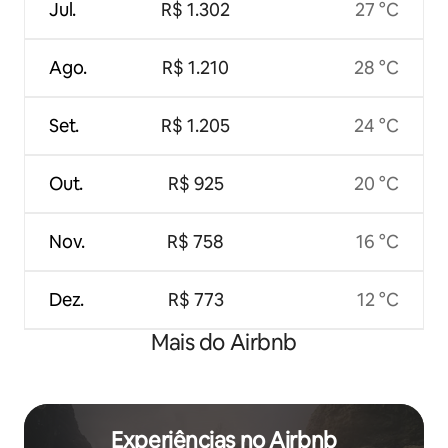
Jul.
R$ 1.302
27 °C
Ago.
R$ 1.210
28 °C
Set.
R$ 1.205
24 °C
Out.
R$ 925
20 °C
Nov.
R$ 758
16 °C
Dez.
R$ 773
12 °C
Mais do Airbnb
Experiências no Airbnb