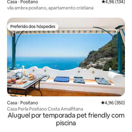
Casa ⋅ Positano
4,96 de uma av
4,96 (134)
vila ambra positano, apartamento cristiana
Preferido dos hóspedes
Preferido dos hóspedes
Casa ⋅ Positano
4,96 de uma ava
4,96 (350)
Casa Perla Positano Costa Amalfitana
Aluguel por temporada pet friendly com
piscina