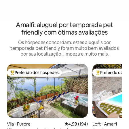
Amalfi: aluguel por temporada pet
friendly com ótimas avaliações
Os hóspedes concordam: estes aluguéis por
temporada pet friendly foram muito bem avaliados
por sua localização, limpeza e muito mais.
Preferido dos hóspedes
Preferido dos 
Entre os melhores preferidos dos hóspedes
Entre os melhore
Vila ⋅ Furore
4,99 de uma avaliação média de 
4,99 (194)
Loft ⋅ Amalfi