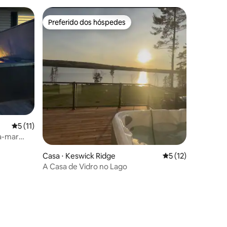
Preferido dos hóspedes
os hóspedes
Preferido dos hóspedes
ções
5 de uma avaliação média de 5, 11 avaliações
5 (11)
ra-mar
em
Casa ⋅ Keswick Ridge
5 de uma avaliação
5 (12)
A Casa de Vidro no Lago