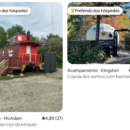
o dos hóspedes
Preferido dos hóspedes
o dos hóspedes
Entre os melhores preferidos d
média de 5, 31 avaliações
Acampamento ⋅ Kingston
Cúpula dos sonhos com banhei
hidromassagem privativa
a ⋅ McAdam
4,89 de uma avaliação média de 5, 27 avalia
4,89 (27)
serviço da estação