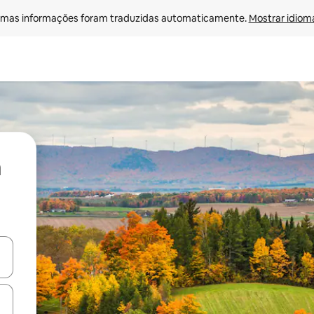
mas informações foram traduzidas automaticamente. 
Mostrar idioma
ore-os usando as seta para cima e para baixo do teclado ou tocando e