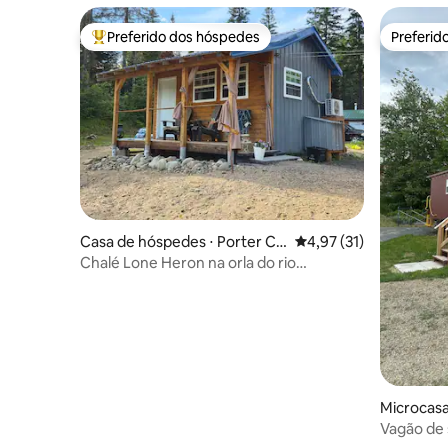
Preferido dos hóspedes
Preferid
Entre os melhores preferidos dos hóspedes
Preferid
Casa de hóspedes ⋅ Porter Co
4,97 de uma avaliação 
4,97 (31)
ve
Chalé Lone Heron na orla do rio
Miramichi, no sudoeste
Microcas
Vagão de 