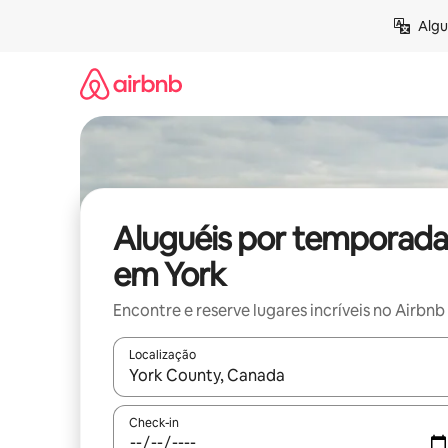
Pular
Algu
para
o
conteúdo
Aluguéis por temporada
em York
Encontre e reserve lugares incríveis no Airbnb
Localização
Quando os resultados estiverem disponíveis, expl
Check-in