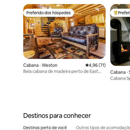
Preferido dos hóspedes
Prefe
Preferido dos hóspedes
Entre os
Cabana ⋅ Weston
4,96 de uma avaliação 
4,96 (71)
Bela cabana de madeira perto de East
Cabana ⋅
Grand Lake, Maine
Cabana Sp
beira-rio
Destinos para conhecer
Destinos perto de você
Outros tipos de acomodaçõ