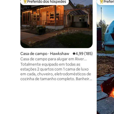
Preferido dos hóspedes
Prefe
Entre os melhores preferidos dos hóspedes
Entre os
Casa de campo ⋅ Hawkshaw
4,99 de uma avaliação m
4,99 (185)
Casa de campo para alugar em River
Valley Escape
Totalmente equipado em todas as
estações 2 quartos com 1 cama de luxo
em cada, chuveiro, eletrodomésticos de
cozinha de tamanho completo. Banheira
de hidromassagem privativa fechada,
sauna a vapor, chuveiro frio ao ar
livre/reabertura na primavera de 2026,
varanda com tela. Fogueira com lenha
comp. Oferecemos todas as
comodidades que você precisa para ter
uma estadia incrível. Uso sazonal de