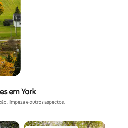
ões em York
o, limpeza e outros aspectos.
Casa de 