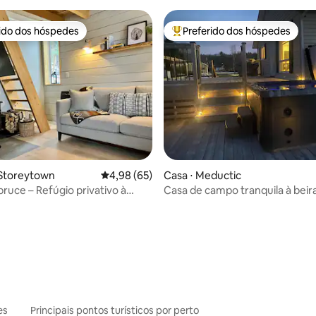
rido dos hóspedes
Preferido dos hóspedes
 melhores preferidos dos hóspedes
Entre os melhores preferidos d
média de 5, 71 avaliações
 Storeytown
4,98 de uma avaliação média de 5, 65 avalia
4,98 (65)
Casa ⋅ Meductic
ruce – Refúgio privativo à
Casa de campo tranquila à bei
com banheira de hidromassag
es
Principais pontos turísticos por perto