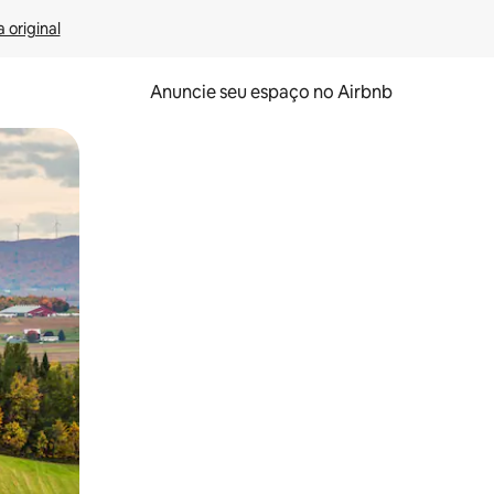
 original
Anuncie seu espaço no Airbnb
 deslizando o dedo na tela.