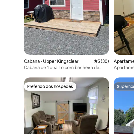
Cabana ⋅ Upper Kingsclear
5 de uma avaliação 
5 (30)
Apartame
Cabana de 1 quarto com banheira de
Apartame
hidromassagem
Preferido dos hóspedes
Superho
Preferido dos hóspedes
Superho