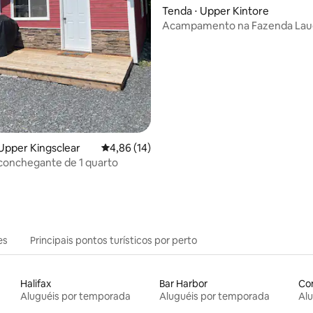
Tenda ⋅ Upper Kintore
Acampamento na Fazenda Laug
 média de 5, 7 avaliações
Upper Kingsclear
4,86 de uma avaliação média de 5, 14 avalia
4,86 (14)
conchegante de 1 quarto
es
Principais pontos turísticos por perto
Halifax
Bar Harbor
Co
Aluguéis por temporada
Aluguéis por temporada
Al