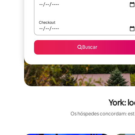
Checkout
Buscar
York: l
Os hóspedes concordam: estas