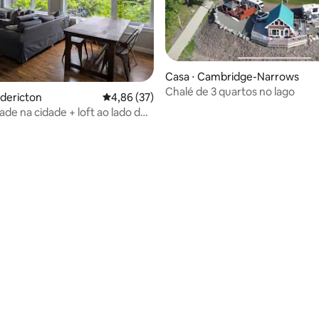
Casa ⋅ Cambridge-Narrows
Chalé de 3 quartos no lago
média de 5, 55 avaliações
edericton
4,86 de uma avaliação média de 5, 37 avalia
4,86 (37)
ade na cidade + loft ao lado do
 do mercado