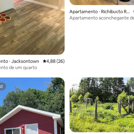
Apartamento ⋅ Richibucto Ro
ad
Apartamento aconchegante d
quarto
média de 5, 30 avaliações
nto ⋅ Jacksontown
4,88 de uma avaliação média de 5, 26 avalia
4,88 (26)
nto de um quarto
st
st