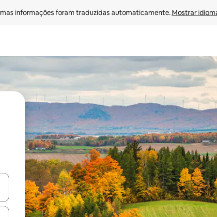
mas informações foram traduzidas automaticamente. 
Mostrar idioma
ore-os usando as seta para cima e para baixo do teclado ou tocando e