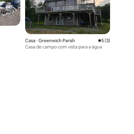
Casa ⋅ Greenwich Parish
5 de uma avaliaçã
5 (3)
ções
Casa de campo com vista para a água