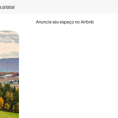
 original
Anuncie seu espaço no Airbnb
 deslizando o dedo na tela.