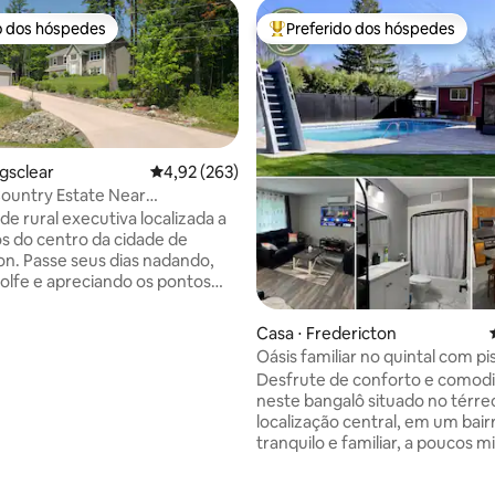
o dos hóspedes
Preferido dos hóspedes
o dos hóspedes
Entre os melhores preferidos d
ngsclear
4,92 de uma avaliação média de 5, 263 avalia
4,92 (263)
Country Estate Near
on
de rural executiva localizada a
s do centro da cidade de
on. Passe seus dias nadando,
olfe e apreciando os pontos
 locais e, em seguida, desfrute
ite tranquila e privada sob as
Casa ⋅ Fredericton
com uma fogueira crepitante no
Oásis familiar no quintal com pi
tal. Refresque-se na nova
banheira de hidromassagem
Desfrute de conforto e comod
O anfitrião reside em uma área
neste bangalô situado no térr
separada da casa, com uma
localização central, em um bair
ndependente. Avaliações
édia de 5, 155 avaliações
tranquilo e familiar, a poucos m
s do Airbnb são obrigatórias.
parte alta e do centro de Frede
S MENORES DE 12 ANOS NÃO
Relaxe no quintal totalmente c
S. CÂMERAS DE