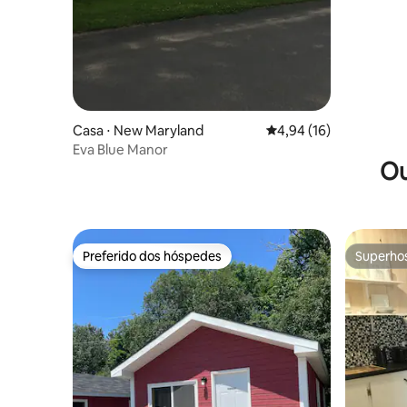
Casa ⋅ New Maryland
4,94 de uma avaliação 
4,94 (16)
Eva Blue Manor
Ou
Preferido dos hóspedes
Superho
Preferido dos hóspedes
Superho