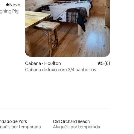
Novo lugar para ficar
Novo
hing Pig
ções
Cabana ⋅ Houlton
5 de uma avaliaçã
5 (6)
Cabana de luxo com 3/4 banheiros
ndado de York
Old Orchard Beach
uguéis por temporada
Aluguéis por temporada