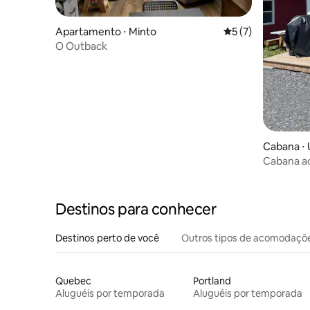
Apartamento ⋅ Minto
5 de uma avaliação
5 (7)
O Outback
Cabana ⋅ 
Cabana a
Destinos para conhecer
Destinos perto de você
Outros tipos de acomodaçõ
Quebec
Portland
Aluguéis por temporada
Aluguéis por temporada