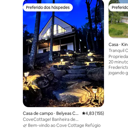
Preferido dos hóspedes
Preferid
Preferido dos hóspedes
Preferid
Casa ⋅ Ki
Tranquil 
Frederict
Proprieda
20 minuto
Frederict
jogando g
turísticos
de uma no
estrelas 
belo quin
piscina. 
fechada 
entrada i
Casa de campo ⋅ Belyeas Co
4,83 de uma avaliação m
4,83 (155)
anteriore
ve
CoveCottage! Banheira de
CRIANÇA
hidromassagem + sauna/à beira do lago
🌿 Bem-vindo ao Cove Cottage Refúgio
SÃO PERMITIDA