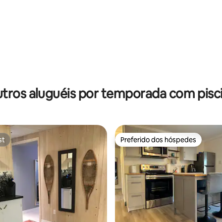
média de 5, 16 avaliações
tros aluguéis por temporada com pisc
st
Preferido dos hóspedes
st
Preferido dos hóspedes