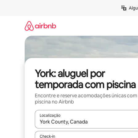
Pular
Algu
para
o
conteúdo
York: aluguel por
temporada com piscina
Encontre e reserve acomodações únicas com
piscina no Airbnb
Localização
Quando os resultados estiverem disponíveis, expl
Check-in