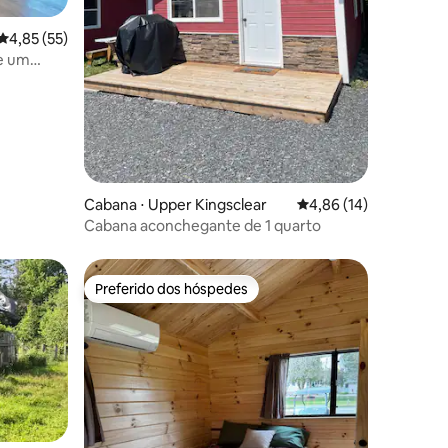
4,85 de uma avaliação média de 5, 55 avaliações
4,85 (55)
e um
ções
Cabana ⋅ Upper Kingsclear
4,86 de uma avaliação
4,86 (14)
Cabana aconchegante de 1 quarto
Preferido dos hóspedes
Preferido dos hóspedes