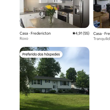
Casa ⋅ Fredericton
4,91 de uma avaliação 
4,91 (55)
Casa ⋅ Fr
Roxo
Tranquilid
parque e
Preferido dos hóspedes
Preferido dos hóspedes