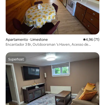
Apartamento ⋅ Limestone
4,96 de uma a
4,96 (71)
Encantador 3 Br, Outdoorsman 's Haven, Acesso de
trenó/ATV
Superhost
Superhost