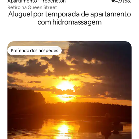
Apartamento ⋅ Fredericton
4,9 de uma a
4,9 (68)
Retiro na Queen Street
Aluguel por temporada de apartamento
com hidromassagem
Preferido dos hóspedes
Preferido dos hóspedes