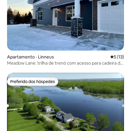
Apartamento ⋅ Linneus
5 de uma a
5 (13)
Meadow Lane: trilha de trenó com acesso para cadeira de
rodas
Preferido dos hóspedes
Preferido dos hóspedes