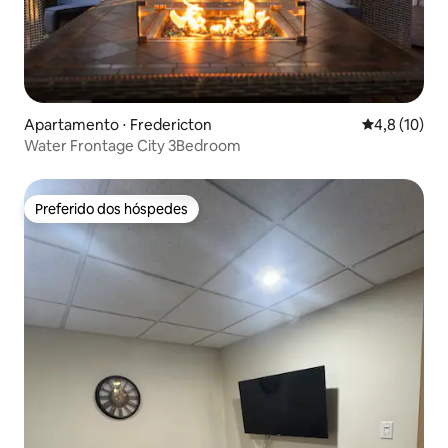
Apartamento ⋅ Fredericton
4,8 de uma a
4,8 (10)
Water Frontage City 3Bedroom
Preferido dos hóspedes
Preferido dos hóspedes