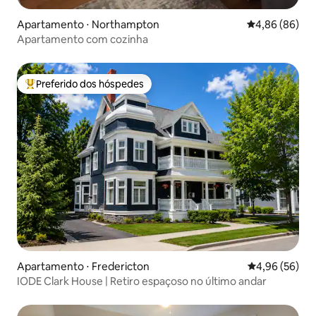
Apartamento ⋅ Northampton
4,86 de uma av
4,86 (86)
Apartamento com cozinha
Preferido dos hóspedes
Entre os melhores preferidos dos hóspedes
Apartamento ⋅ Fredericton
4,96 de uma a
4,96 (56)
IODE Clark House | Retiro espaçoso no último andar