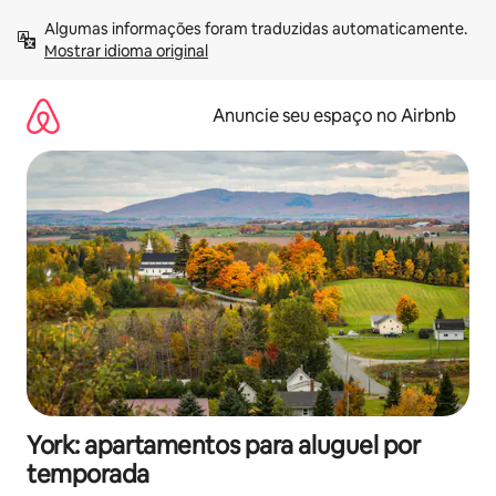
Pular
Algumas informações foram traduzidas automaticamente. 
para
Mostrar idioma original
o
conteúdo
Anuncie seu espaço no Airbnb
York: apartamentos para aluguel por
temporada