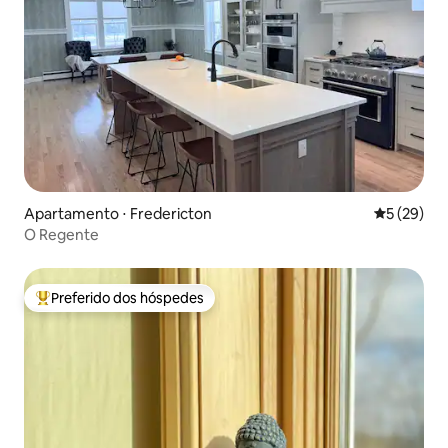
Apartamento ⋅ Fredericton
5 de uma a
5 (29)
O Regente
Preferido dos hóspedes
Entre os melhores preferidos dos hóspedes