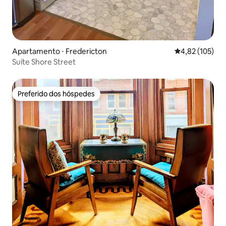
Apartamento ⋅ Fredericton
4,82 de uma av
4,82 (105)
Suíte Shore Street
Preferido dos hóspedes
Preferido dos hóspedes