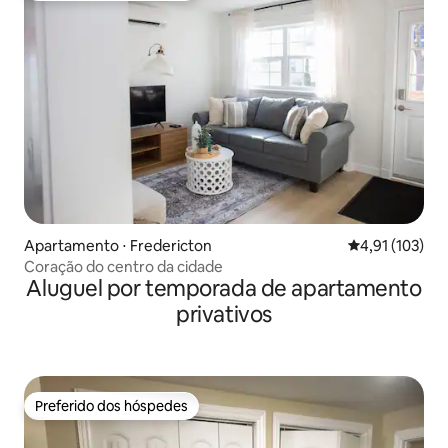
Apartamento ⋅ Fredericton
4,91 de uma av
4,91 (103)
Coração do centro da cidade
Aluguel por temporada de apartamento
privativos
Preferido dos hóspedes
Preferido dos hóspedes