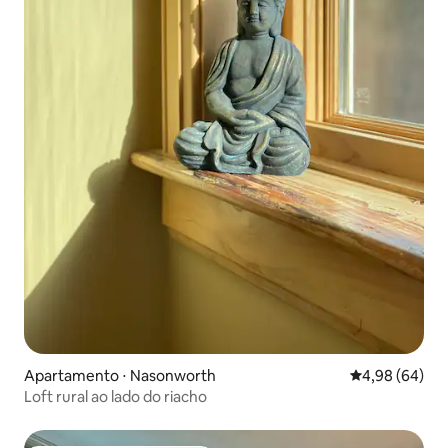
Apartamento ⋅ Nasonworth
4,98 de uma av
4,98 (64)
Loft rural ao lado do riacho