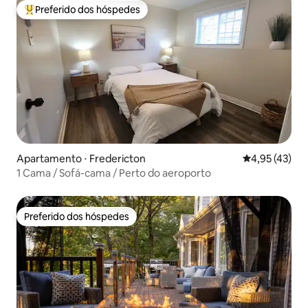
Preferido dos hóspedes
Entre os melhores preferidos dos hóspedes
Apartamento ⋅ Fredericton
4,95 de uma a
4,95 (43)
1 Cama / Sofá-cama / Perto do aeroporto
Preferido dos hóspedes
Preferido dos hóspedes