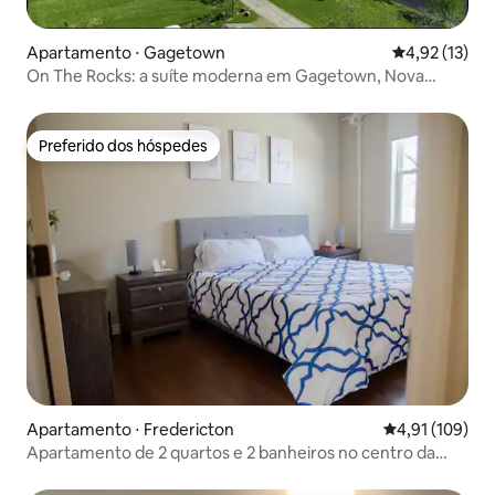
Apartamento ⋅ Gagetown
4,92 de uma a
4,92 (13)
On The Rocks: a suíte moderna em Gagetown, Nova
Brunswick
Preferido dos hóspedes
Preferido dos hóspedes
Apartamento ⋅ Fredericton
4,91 de uma av
4,91 (109)
Apartamento de 2 quartos e 2 banheiros no centro da
cidade