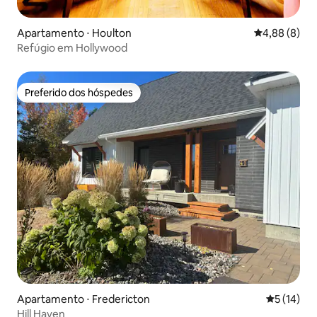
Apartamento ⋅ Houlton
4,88 de uma 
4,88 (8)
Refúgio em Hollywood
Preferido dos hóspedes
Preferido dos hóspedes
Apartamento ⋅ Fredericton
5 de uma a
5 (14)
Hill Haven