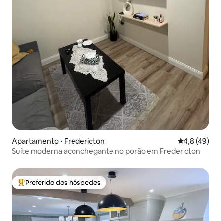
Apartamento ⋅ Fredericton
4,8 de uma a
4,8 (49)
Suíte moderna aconchegante no porão em Fredericton
Preferido dos hóspedes
Entre os melhores preferidos dos hóspedes