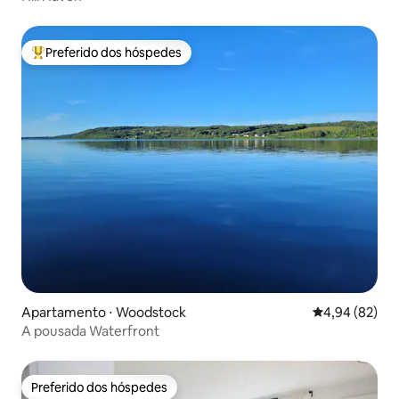
Preferido dos hóspedes
Entre os melhores preferidos dos hóspedes
Apartamento ⋅ Woodstock
4,94 de uma a
4,94 (82)
A pousada Waterfront
Preferido dos hóspedes
Preferido dos hóspedes