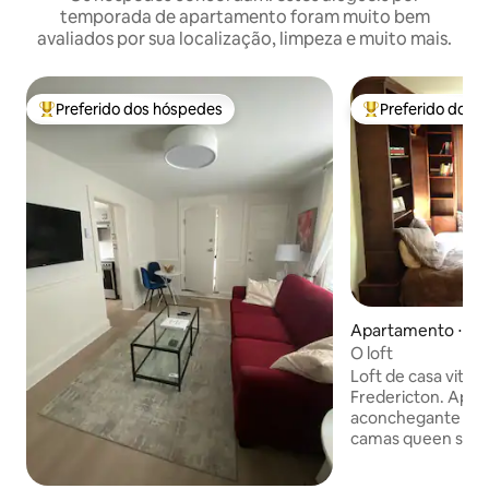
temporada de apartamento foram muito bem
avaliados por sua localização, limpeza e muito mais.
Preferido dos hóspedes
Preferido dos 
Entre os melhores preferidos dos hóspedes
Entre os melhore
Apartamento ⋅ Fr
O loft
Loft de casa vitor
Fredericton. Apar
aconchegante e confortáv
camas queen size,
condicionado, chu
privativo com ga