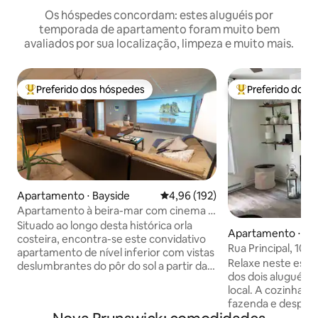
Os hóspedes concordam: estes aluguéis por
temporada de apartamento foram muito bem
avaliados por sua localização, limpeza e muito mais.
Preferido dos hóspedes
Preferido dos 
Entre os melhores preferidos dos hóspedes
Entre os melhore
Apartamento ⋅ Bayside
4,96 de uma avaliação média de 
4,96 (192)
Apartamento à beira-mar com cinema e
bar de café
Situado ao longo desta histórica orla
Apartamento ⋅ Su
costeira, encontra-se este convidativo
Rua Principal, 1020
apartamento de nível inferior com vistas
Unidade 1/2
Relaxe neste espa
deslumbrantes do pôr do sol a partir da
dos dois aluguéis 
pérgula privada com vista para a água.
local. A cozinha tem bar de café, pia de
Dentro você terá tudo o que precisa
fazenda e despens
para uma estadia relaxante com uma
da sala de estar a