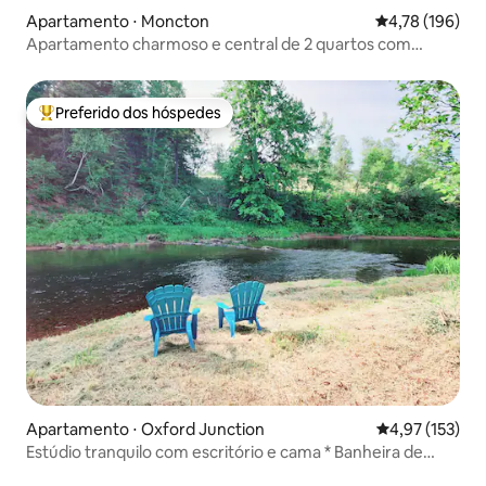
Apartamento ⋅ Moncton
4,78 de uma av
4,78 (196)
Apartamento charmoso e central de 2 quartos com
banheira de hidromassagem privativa
Preferido dos hóspedes
Entre os melhores preferidos dos hóspedes
Apartamento ⋅ Oxford Junction
4,97 de uma av
4,97 (153)
Estúdio tranquilo com escritório e cama * Banheira de
hidromassagem