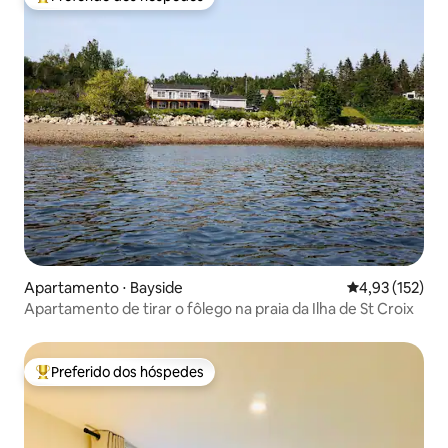
Entre os melhores preferidos dos hóspedes
Apartamento ⋅ Bayside
4,93 de uma av
4,93 (152)
Apartamento de tirar o fôlego na praia da Ilha de St Croix
Preferido dos hóspedes
Entre os melhores preferidos dos hóspedes