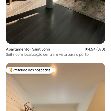
Apartamento ⋅ Saint John
4,94 de uma ava
4,94 (370)
Suíte com localização central e vista para o porto
Preferido dos hóspedes
Entre os melhores preferidos dos hóspedes