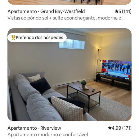
Apartamento ⋅ Grand Bay-Westfield
5 de uma av
5 (141)
Vistas ao pôr do sol + suíte aconchegante, moderna e
iluminada de 2 quartos
Preferido dos hóspedes
Entre os melhores preferidos dos hóspedes
Apartamento ⋅ Riverview
4,99 de uma av
4,99 (171)
Apartamento moderno e confortável