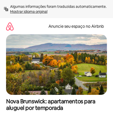
Pular
Algumas informações foram traduzidas automaticamente. 
para
Mostrar idioma original
o
conteúdo
Anuncie seu espaço no Airbnb
Nova Brunswick: apartamentos para
aluguel por temporada