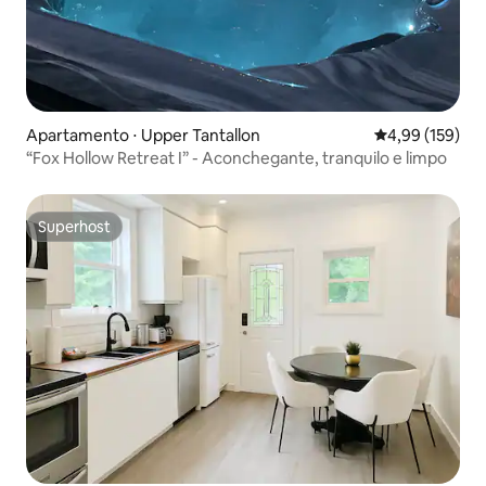
Apartamento ⋅ Upper Tantallon
4,99 de uma av
4,99 (159)
“Fox Hollow Retreat I” - Aconchegante, tranquilo e limpo
Superhost
Superhost