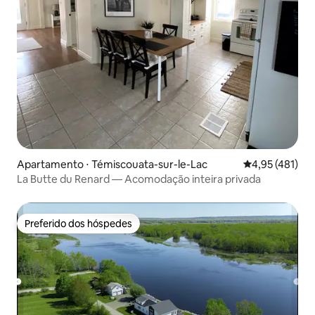
Apartamento ⋅ Témiscouata-sur-le-Lac
4,95 de uma av
4,95 (481)
La Butte du Renard — Acomodação inteira privada
Preferido dos hóspedes
Preferido dos hóspedes