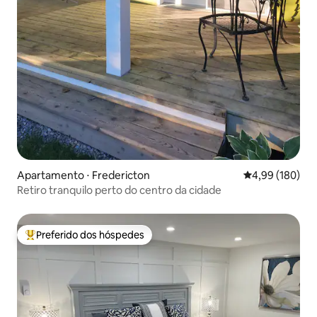
Apartamento ⋅ Fredericton
4,99 de uma av
4,99 (180)
Retiro tranquilo perto do centro da cidade
Preferido dos hóspedes
Entre os melhores preferidos dos hóspedes