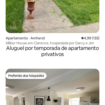
Apartamento ⋅ Amherst
4,99 de uma av
4,99 (133)
Silliker House em Clarence, hospedada por Darcy e Jim
Aluguel por temporada de apartamento
privativos
Preferido dos hóspedes
Preferido dos hóspedes