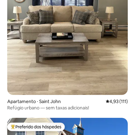
Apartamento ⋅ Saint John
4,93 de uma av
4,93 (111)
Refúgio urbano — sem taxas adicionais!
Preferido dos hóspedes
Entre os melhores preferidos dos hóspedes