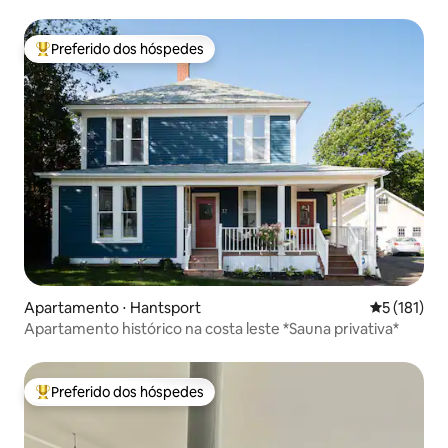
Preferido dos hóspedes
Entre os melhores preferidos dos hóspedes
Apartamento ⋅ Hantsport
5 de uma av
5 (181)
Apartamento histórico na costa leste *Sauna privativa*
Preferido dos hóspedes
Entre os melhores preferidos dos hóspedes