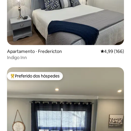
Apartamento ⋅ Fredericton
4,99 de uma av
4,99 (166)
Indigo Inn
Preferido dos hóspedes
Entre os melhores preferidos dos hóspedes