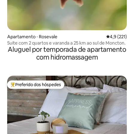
Apartamento ⋅ Rosevale
4,9 de uma av
4,9 (221)
Suíte com 2 quartos e varanda a 25 km ao sul de Moncton.
Aluguel por temporada de apartamento
com hidromassagem
Preferido dos hóspedes
Entre os melhores preferidos dos hóspedes