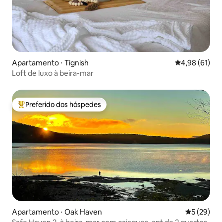
Apartamento ⋅ Tignish
4,98 de uma a
4,98 (61)
Loft de luxo à beira-mar
Preferido dos hóspedes
Entre os melhores preferidos dos hóspedes
Apartamento ⋅ Oak Haven
5 de uma a
5 (29)