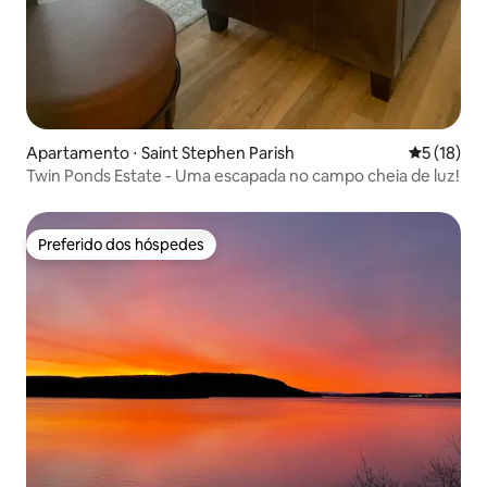
Apartamento ⋅ Saint Stephen Parish
5 de uma a
5 (18)
Twin Ponds Estate - Uma escapada no campo cheia de luz!
Preferido dos hóspedes
Preferido dos hóspedes