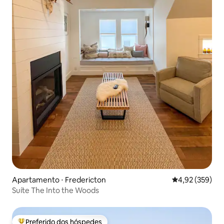
Apartamento ⋅ Fredericton
4,92 de uma av
4,92 (359)
Suíte The Into the Woods
Preferido dos hóspedes