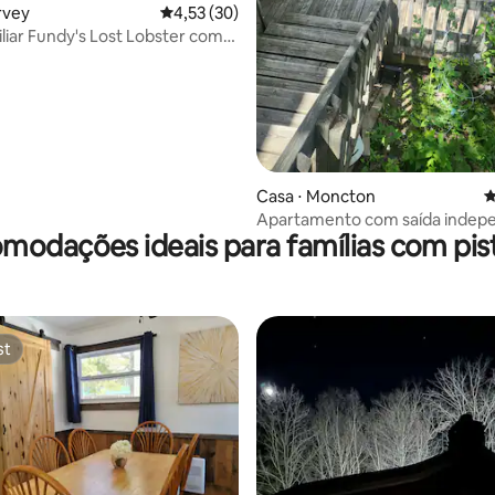
 média de 5, 3 avaliações
rvey
4,53 de uma avaliação média de 5, 30 avalia
4,53 (30)
liar Fundy's Lost Lobster com
 a água
Casa ⋅ Moncton
4
Apartamento com saída indep
modações ideais para famílias com pist
vista para o belo parque
st
st