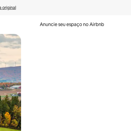
 original
Anuncie seu espaço no Airbnb
 deslizando o dedo na tela.