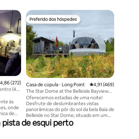
Casa de 
Preferido dos hóspedes
Preferi
Preferido dos hóspedes
Preferi
~~~ 
~~~ FAZ
Quarto p
adicionai
Lareira ~
Ovos Fres
oeste da
estamos 
16. ~ 15 
ções
mesmo um
,86 de uma avaliação média de 5, 272 avaliações
4,86 (272)
para peg
Casa de cúpula ⋅ Long Point
4,91 de uma avaliação 
4,91 (469)
certo) ou nadar. A tri
entro (4
The Star Dome at the Belleisle Bayview
faz front
Retreat!
Oferecemos estadias de uma noite!
caminhad
nte às
Desfrute de deslumbrantes vistas
de neve, 
es, onde
panorâmicas do pôr do sol da bela Baía de
exploraç
âmica de
Belleisle no Star Dome; situado em um
axar,
ista de esqui perto
prado natural perto do edifício do
nde a
alojamento. O Star Dome oferece uma
experiência única com lareira a propano
e um telhado transparente para