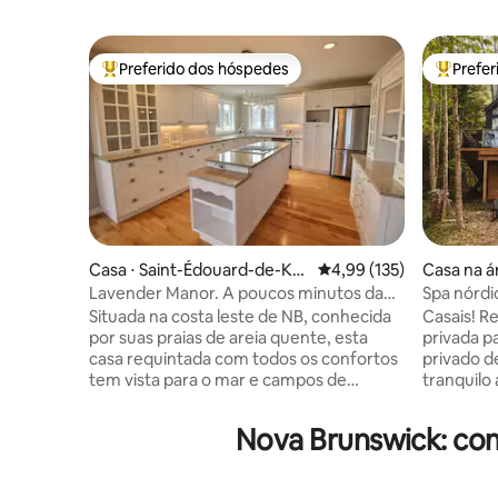
Preferido dos hóspedes
Prefe
Entre os melhores preferidos dos hóspedes
Entre os
Casa ⋅ Saint-Édouard-de-Ke
4,99 de uma avaliação m
4,99 (135)
Casa na á
nt
Parish
Lavender Manor. A poucos minutos da
Spa nórdic
praia!
Tides Pea
Situada na costa leste de NB, conhecida
Casais! Retire-se para sua floresta
por suas praias de areia quente, esta
privada p
casa requintada com todos os confortos
privado d
tem vista para o mar e campos de
tranquilo ao
lavanda. Situado em 100 acres e a apenas
uma banh
2 minutos de carro da praia, há muitas
elétrica a
Nova Brunswick: co
trilhas para caminhadas, ciclismo e
infraverm
caminhadas com raquetes de neve que
desintoxi
se conectam a trilhas de moto de neve
estações. Conecte-se em torno de u