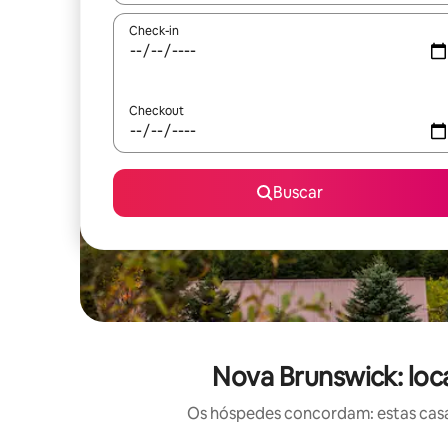
Check-in
Checkout
Buscar
Nova Brunswick: loc
Os hóspedes concordam: estas casas