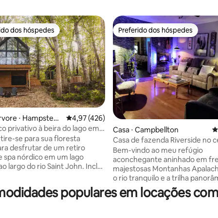
rido dos hóspedes
Preferido dos hóspedes
 melhores preferidos dos hóspedes
Preferido dos hóspedes
édia de 5, 135 avaliações
rvore ⋅ Hampstead
4,97 de uma avaliação média de 5, 426 avalia
4,97 (426)
o privativo à beira do lago em
Casa ⋅ Campbellton
4
k
Casa de fazenda Riverside no c
ara desfrutar de um retiro
CAMAS)
Bem-vindo ao meu refúgio
e spa nórdico em um lago
aconchegante aninhado em fre
 largo do rio Saint John. Inclui
majestosas Montanhas Apalach
eira de hidromassagem
o rio tranquilo e a trilha panor
 jato para casais e sauna
caminhada convidam você a rel
modidades populares em locações com p
elha e redes para uma
explorar. Entre em um retiro o
cação definitiva em todas as
beleza da natureza se mistura
ma
perfeitamente com o conforto