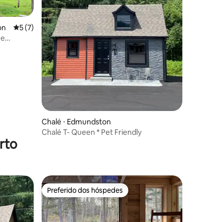
on
5 de uma avaliação média de 5, 7 avaliações
5 (7)
ções
he
Chalé ⋅ Edmundston
Chalé T- Queen * Pet Friendly
rto
Preferido dos hóspedes
Preferido dos hóspedes