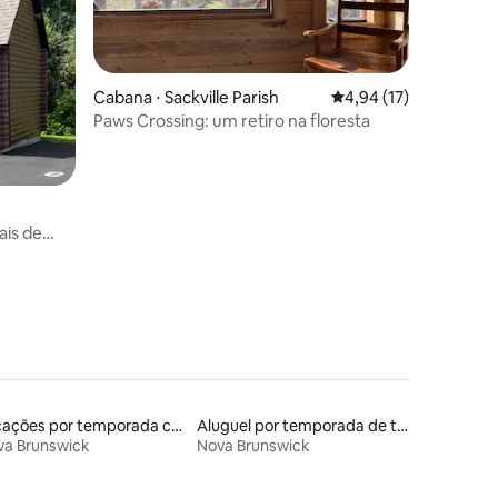
Cabana ⋅ Sackville Parish
4,94 de uma avaliação
4,94 (17)
Paws Crossing: um retiro na floresta
ções
ais de
Locações por temporada com piscina
Aluguel por temporada de tendas
va Brunswick
Nova Brunswick