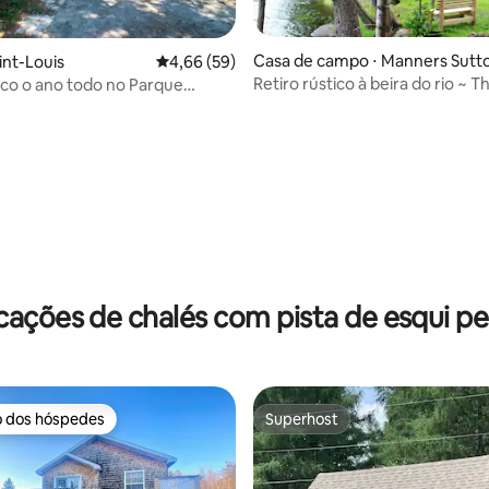
Casa de campo ⋅ Manners Sutt
int-Louis
4,66 de uma avaliação média de 5, 59 avalia
4,66 (59)
Retiro rústico à beira do rio ~ T
ico o ano todo no Parque
ar
Magaguadavic Lodge
 Kouchibouguac
cações de chalés com pista de esqui pe
o dos hóspedes
Superhost
o dos hóspedes
Superhost