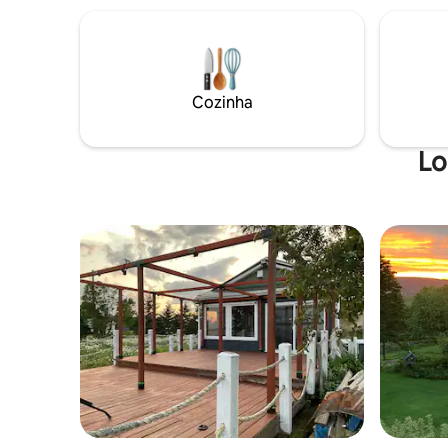
bem cuidadas. Perfeito para férias de
fogueira. 
verão, escapadelas de fim de semana,
aberto, a
ocasiões especiais, snowmobiling ou
modernas 
excursões de bicicleta. Experimente
da sua ca
privacidade e tranquilidade enquanto
Fique quie
Cozinha
ainda desfruta de conforto e esteja
histórica
perto de muitos destinos.
Hampstea
Lo