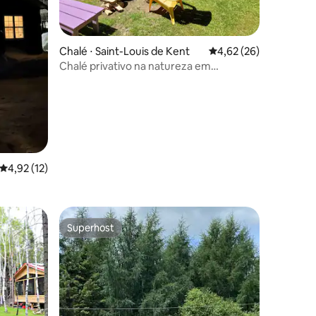
ções
Chalé ⋅ Saint-Louis de Kent
4,62 de uma avaliação
4,62 (26)
Chalé privativo na natureza em
Kouchibouguac
4,92 de uma avaliação média de 5, 12 avaliações
4,92 (12)
Superhost
Superhost