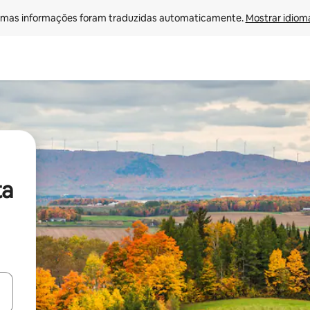
mas informações foram traduzidas automaticamente. 
Mostrar idioma
ta
ore-os usando as seta para cima e para baixo do teclado ou tocando e