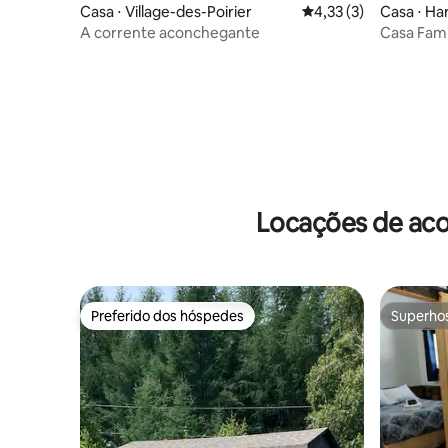
Casa ⋅ Village-des-Poirier
4,33 de uma avaliação
4,33 (3)
Casa ⋅ Ha
A corrente aconchegante
Casa Fami
vista para
Locações de aco
Preferido dos hóspedes
Superho
Preferido dos hóspedes
Superho