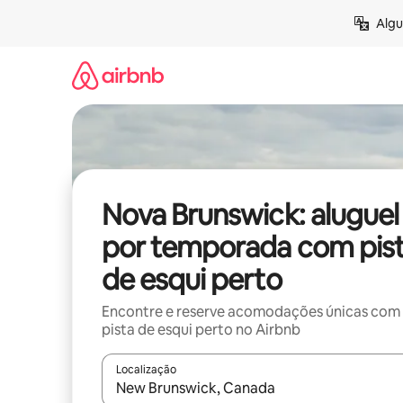
Pular
Algu
para
o
conteúdo
Nova Brunswick: aluguel
por temporada com pis
de esqui perto
Encontre e reserve acomodações únicas com
pista de esqui perto no Airbnb
Localização
Quando os resultados estiverem disponíveis, expl