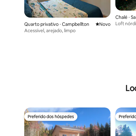
Chalé ⋅ Sa
Loft nórd
Quarto privativo ⋅ Campbellton
Novo lugar para fic
Novo
Nacional
Acessível, arejado, limpo
Lo
Preferido dos hóspedes
Preferid
Preferido dos hóspedes
Preferid