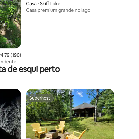
ções
Casa ⋅ Skiff Lake
Casa premium grande no lago
,79 de uma avaliação média de 5, 190 avaliações
4,79 (190)
endente e
a de esqui perto
Superhost
Superhost