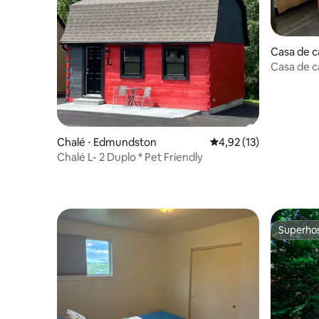
Casa de c
de Kent
Casa de 
Chalé ⋅ Edmundston
4,92 de uma avaliação 
4,92 (13)
Chalé L- 2 Duplo * Pet Friendly
Superho
Superho