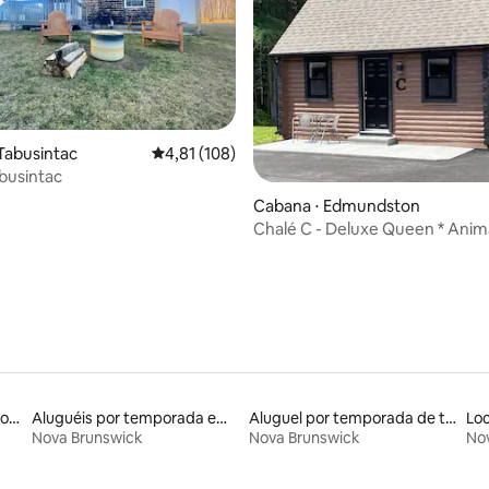
média de 5, 73 avaliações
Tabusintac
4,81 de uma avaliação média de 5, 108 avalia
4,81 (108)
busintac
Cabana ⋅ Edmundston
Chalé C - Deluxe Queen * Anim
Estimação Não Permitidos
Aluguéis por temporada com café da manhã
Aluguéis por temporada em acampamentos
Aluguel por temporada de trailers
Nova Brunswick
Nova Brunswick
No