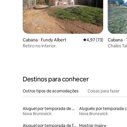
Cabana ⋅ Fundy Albert
4,97 de uma avaliação 
4,97 (73)
Cabana ⋅ 
Retiro no interior.
Chalés Ta
Destinos para conhecer
Outros tipos de acomodações
Coisas para fazer
Aluguel por temporada de microcasas
Nova Brunswick
Nova Brunswick
Aluguel por temporada de flats
Mostrar mais