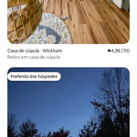
Casa de cúpula ⋅ Wickham
4,96 de uma a
4,96 (70)
Retiro em casa de cúpula
Preferido dos hóspedes
Preferido dos hóspedes