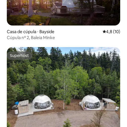
Casa de cúpula ⋅ Bayside
4,8 de uma a
4,8 (10)
Cúpula nº 2, Baleia Minke
Superhost
Superhost