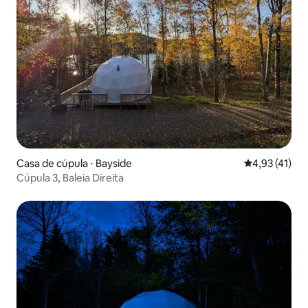
Casa de cúpula ⋅ Bayside
4,93 de uma a
4,93 (41)
Cúpula 3, Baleia Direita