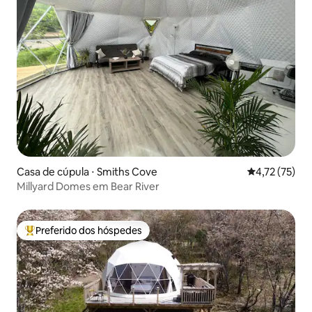
Casa de cúpula ⋅ Smiths Cove
4,72 de uma a
4,72 (75)
Millyard Domes em Bear River
Preferido dos hóspedes
Entre os melhores preferidos dos hóspedes