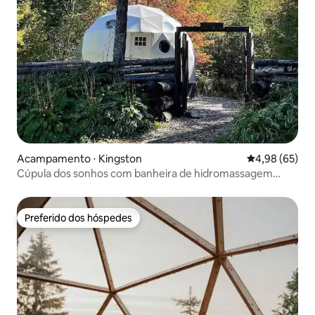
Acampamento ⋅ Kingston
4,98 de uma a
4,98 (65)
Cúpula dos sonhos com banheira de hidromassagem
privativa
Preferido dos hóspedes
Preferido dos hóspedes