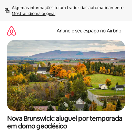
Pular
Algumas informações foram traduzidas automaticamente. 
para
Mostrar idioma original
o
conteúdo
Anuncie seu espaço no Airbnb
Nova Brunswick: aluguel por temporada
em domo geodésico