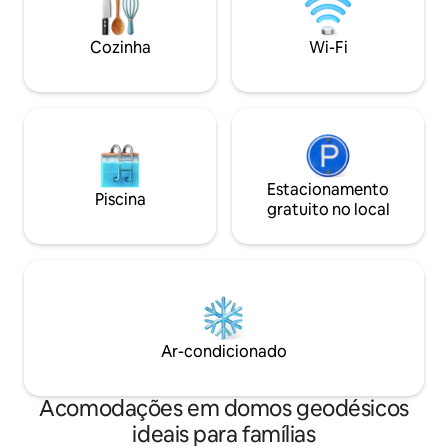
semana é às 17h. 
semana às 15h (En
Cozinha
Wi-Fi
comigo se o check
disponível)
Estacionamento
Piscina
gratuito no local
Ar-condicionado
Acomodações em domos geodésicos
ideais para famílias