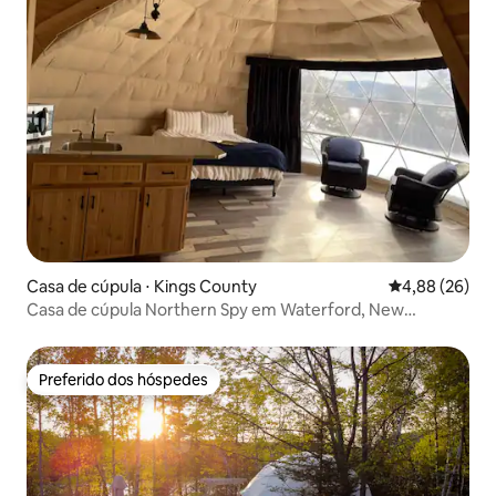
Casa de cúpula ⋅ Kings County
4,88 de uma a
4,88 (26)
Casa de cúpula Northern Spy em Waterford, New
Brunswick, no meio de um pomar
Preferido dos hóspedes
Preferido dos hóspedes