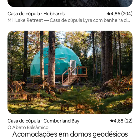
Casa de cúpula ⋅ Hubbards
4,86 de uma ava
4,86 (204)
Mill Lake Retreat — Casa de cúpula Lyra com banheira de
hidromassagem privativa
Casa de cúpula ⋅ Cumberland Bay
4,68 de uma a
4,68 (22)
O Abeto Balsâmico
Acomodações em domos geodésicos