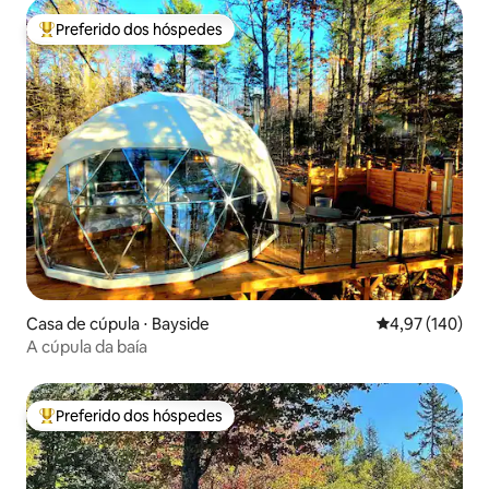
Preferido dos hóspedes
Entre os melhores preferidos dos hóspedes
Casa de cúpula ⋅ Bayside
4,97 de uma av
4,97 (140)
A cúpula da baía
Preferido dos hóspedes
Entre os melhores preferidos dos hóspedes