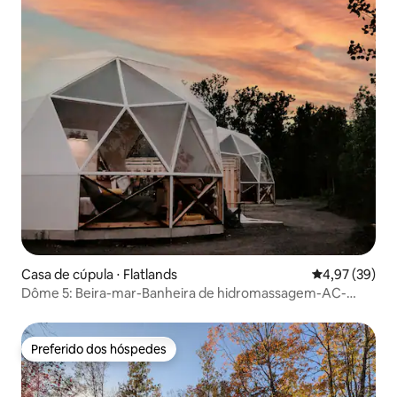
Casa de cúpula ⋅ Flatlands
4,97 de uma a
4,97 (39)
Dôme 5: Beira-mar-Banheira de hidromassagem-AC-
Churrasqueira-Cozinha-Banheiro
Preferido dos hóspedes
Preferido dos hóspedes