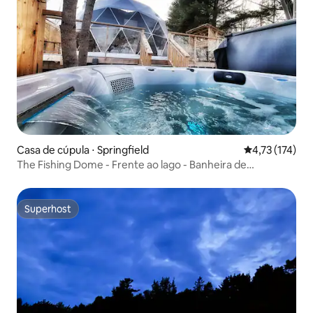
Casa de cúpula ⋅ Springfield
4,73 de uma av
4,73 (174)
The Fishing Dome - Frente ao lago - Banheira de
hidromassagem - Sauna
Superhost
Superhost