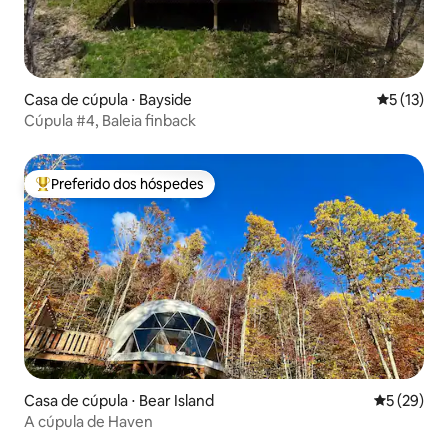
Casa de cúpula ⋅ Bayside
5 de uma a
5 (13)
Cúpula #4, Baleia finback
Preferido dos hóspedes
Entre os melhores preferidos dos hóspedes
Casa de cúpula ⋅ Bear Island
5 de uma a
5 (29)
A cúpula de Haven