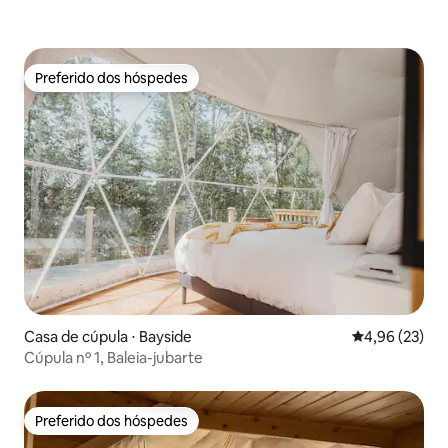
Preferido dos hóspedes
Preferido dos hóspedes
Casa de cúpula ⋅ Bayside
4,96 de uma a
4,96 (23)
Cúpula nº 1, Baleia-jubarte
Preferido dos hóspedes
Preferido dos hóspedes