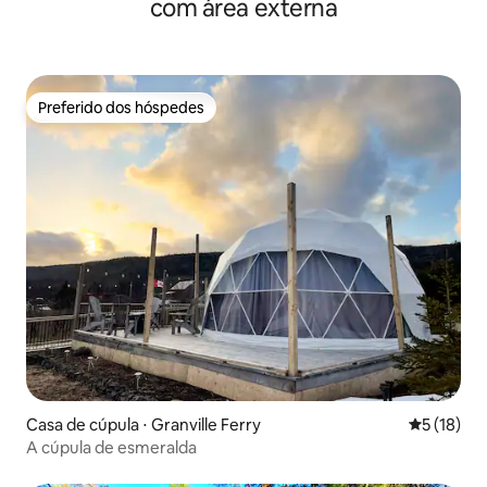
com área externa
Preferido dos hóspedes
Preferido dos hóspedes
Casa de cúpula ⋅ Granville Ferry
5 de uma a
5 (18)
A cúpula de esmeralda