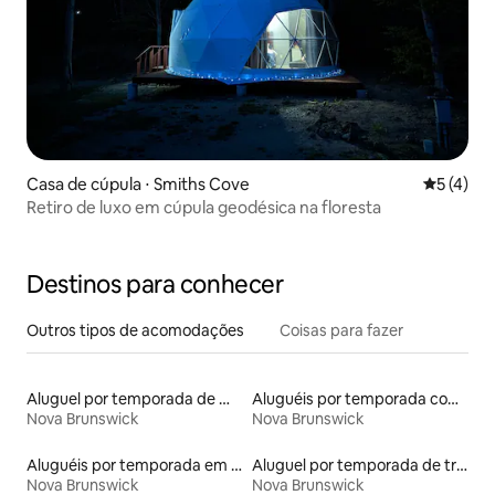
Casa de cúpula ⋅ Smiths Cove
5 de uma 
5 (4)
Retiro de luxo em cúpula geodésica na floresta
Destinos para conhecer
Outros tipos de acomodações
Coisas para fazer
Aluguel por temporada de microcasas
Aluguéis por temporada com café da manhã
Nova Brunswick
Nova Brunswick
Aluguéis por temporada em acampamentos
Aluguel por temporada de trailers
Nova Brunswick
Nova Brunswick