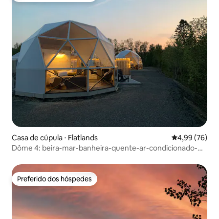
Casa de cúpula ⋅ Flatlands
4,99 de uma a
4,99 (76)
Dôme 4: beira-mar-banheira-quente-ar-condicionado-
churrasqueira-cozinha-banheiro
Preferido dos hóspedes
Preferido dos hóspedes