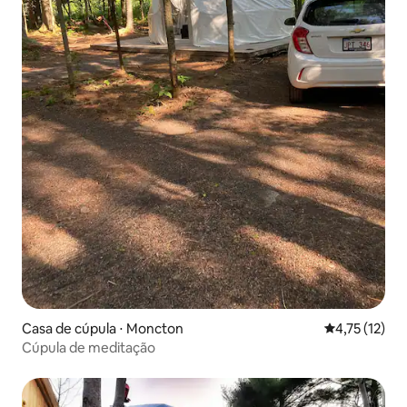
Casa de cúpula ⋅ Moncton
4,75 de uma a
4,75 (12)
Cúpula de meditação