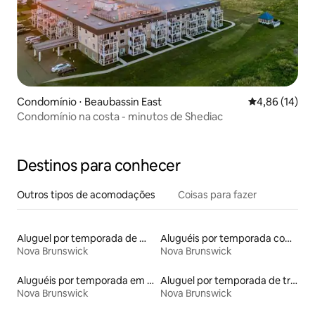
Condomínio ⋅ Beaubassin East
4,86 de uma a
4,86 (14)
Condomínio na costa - minutos de Shediac
Destinos para conhecer
Outros tipos de acomodações
Coisas para fazer
Aluguel por temporada de microcasas
Aluguéis por temporada com café da manhã
Nova Brunswick
Nova Brunswick
Aluguéis por temporada em acampamentos
Aluguel por temporada de trailers
Nova Brunswick
Nova Brunswick