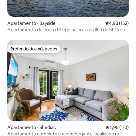
Apartamento ⋅ Bayside
4,93 de uma av
4,93 (152)
Apartamento de tirar o fôlego na praia da Ilha de St Croix
Preferido dos hóspedes
Preferido dos hóspedes
Apartamento ⋅ Shediac
4,95 de uma av
4,95 (110)
Apartamento completo e aconchegante localizado no