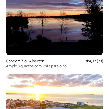
Condomínio ⋅ Alberton
4,97 de uma a
4,97 (73)
Amplo 3 quartos com vista para o rio