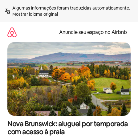
Pular
Algumas informações foram traduzidas automaticamente. 
para
Mostrar idioma original
o
conteúdo
Anuncie seu espaço no Airbnb
Nova Brunswick: aluguel por temporada
com acesso à praia