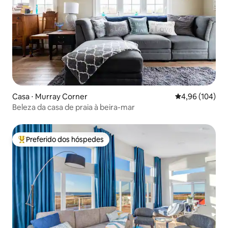
Casa ⋅ Murray Corner
4,96 de uma av
4,96 (104)
Beleza da casa de praia à beira-mar
Preferido dos hóspedes
Entre os melhores preferidos dos hóspedes