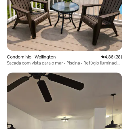
Condomínio ⋅ Wellington
4,86 de uma a
4,86 (28)
Sacada com vista para o mar • Piscina • Refúgio iluminado
de 2 quartos