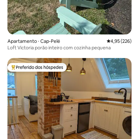
Apartamento ⋅ Cap-Pelé
4,95 de uma av
4,95 (226)
Loft Victoria porão inteiro com cozinha pequena
Preferido dos hóspedes
Entre os melhores preferidos dos hóspedes