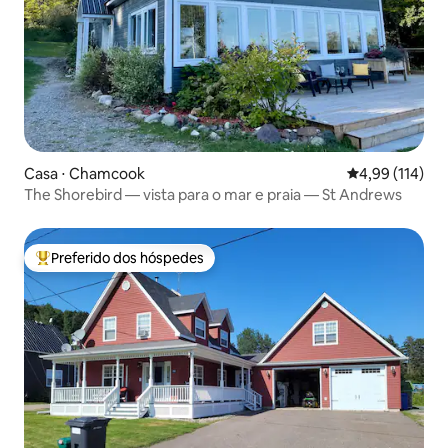
Casa ⋅ Chamcook
4,99 de uma av
4,99 (114)
The Shorebird — vista para o mar e praia — St Andrews
Preferido dos hóspedes
Entre os melhores preferidos dos hóspedes