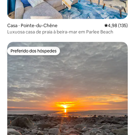
Casa ⋅ Pointe-du-Chêne
4,98 de uma av
4,98 (135)
Luxuosa casa de praia à beira-mar em Parlee Beach
Preferido dos hóspedes
Preferido dos hóspedes