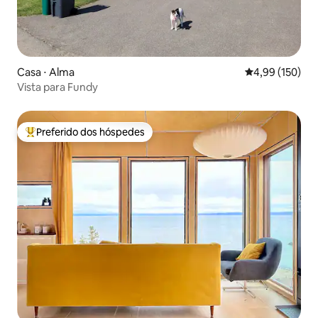
Casa ⋅ Alma
4,99 de uma av
4,99 (150)
Vista para Fundy
Preferido dos hóspedes
Entre os melhores preferidos dos hóspedes