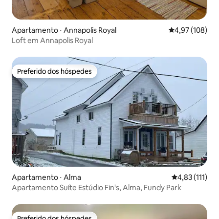
Apartamento ⋅ Annapolis Royal
4,97 de uma av
4,97 (108)
Loft em Annapolis Royal
Preferido dos hóspedes
Preferido dos hóspedes
Apartamento ⋅ Alma
4,83 de uma av
4,83 (111)
Apartamento Suíte Estúdio Fin's, Alma, Fundy Park
Preferido dos hóspedes