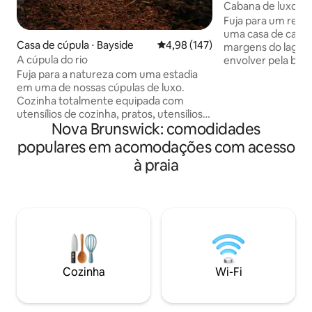
Cabana de luxo à 
banheira de hidr
Fuja para um refú
– Acomoda 6 pess
uma casa de camp
Casa de cúpula ⋅ Bayside
4,98 de uma avaliação média de 
4,98 (147)
margens do lago M
A cúpula do rio
envolver pela bel
enquanto mergulh
Fuja para a natureza com uma estadia
hidromassagem e 
em uma de nossas cúpulas de luxo.
tranquilas. Tudo o
Cozinha totalmente equipada com
criar memórias inc
utensílios de cozinha, pratos, utensílios,
Nova Brunswick: comodidades
#chalécanadensea
etc., bem como café e chá. Banheiro
Natação, caiaque 
privativo com vaso sanitário, chuveiro e
populares em acomodações com acesso
barco a pedal ✅ Arcade Pac-Man,
produtos de higiene pessoal essenciais.
à praia
gravador com 45 
Duas camas queen size com um espaço
lenha grátis Churr
loft. A área externa inclui uma
Acomoda 6 pessoas
churrasqueira, banheira de
queen size ✅ Smar
hidromassagem elétrica privativa e
polegadas ✅ Amazo
móveis de pátio. Caiaques estão
Triado na varanda
disponíveis durante os meses de verão,
bem como uma fogueira comunitária.
**Observe que há uma curta caminhada
Cozinha
Wi-Fi
descendo uma colina para chegar à
cúpula**