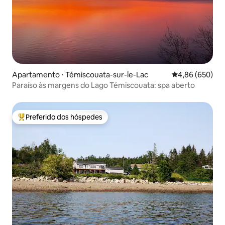
Apartamento ⋅ Témiscouata-sur-le-Lac
4,86 de uma ava
4,86 (650)
Paraíso às margens do Lago Témiscouata: spa aberto
Preferido dos hóspedes
Entre os melhores preferidos dos hóspedes