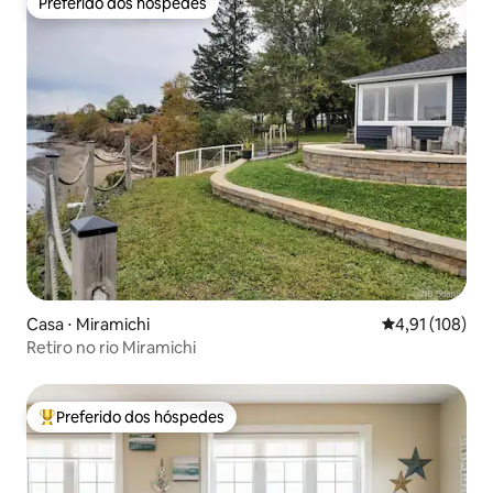
Preferido dos hóspedes
Preferido dos hóspedes
Casa ⋅ Miramichi
4,91 de uma av
4,91 (108)
Retiro no rio Miramichi
Preferido dos hóspedes
Entre os melhores preferidos dos hóspedes