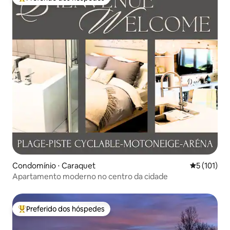
Entre os melhores preferidos dos hóspedes
Condomínio ⋅ Caraquet
5 de uma av
5 (101)
Apartamento moderno no centro da cidade
Preferido dos hóspedes
Entre os melhores preferidos dos hóspedes