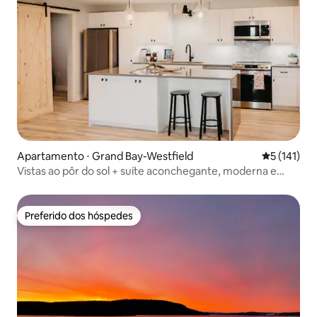
Apartamento ⋅ Grand Bay-Westfield
5 de uma av
5 (141)
Vistas ao pôr do sol + suíte aconchegante, moderna e
iluminada de 2 quartos
Preferido dos hóspedes
Preferido dos hóspedes