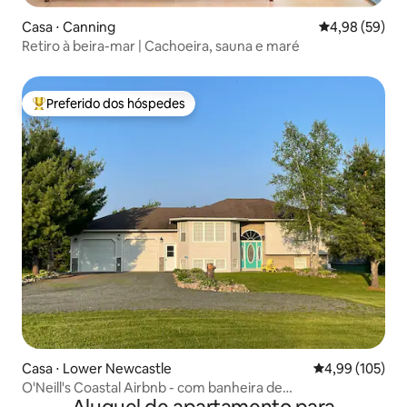
Casa ⋅ Canning
4,98 de uma a
4,98 (59)
Retiro à beira-mar | Cachoeira, sauna e maré
Preferido dos hóspedes
Entre os melhores preferidos dos hóspedes
Casa ⋅ Lower Newcastle
4,99 de uma av
4,99 (105)
O'Neill's Coastal Airbnb - com banheira de
hidromassagem!