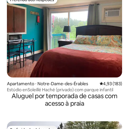
Preferido dos hóspedes
Apartamento ⋅ Notre-Dame-des-Érables
4,93 de uma av
4,93 (183)
Estúdio enSoleillé Haché (privado) com parque infantil
Aluguel por temporada de casas com
acesso à praia