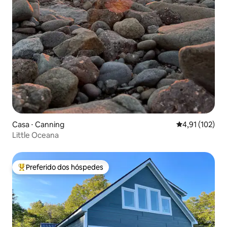
Casa ⋅ Canning
4,91 de uma av
4,91 (102)
Little Oceana
Preferido dos hóspedes
Entre os melhores preferidos dos hóspedes