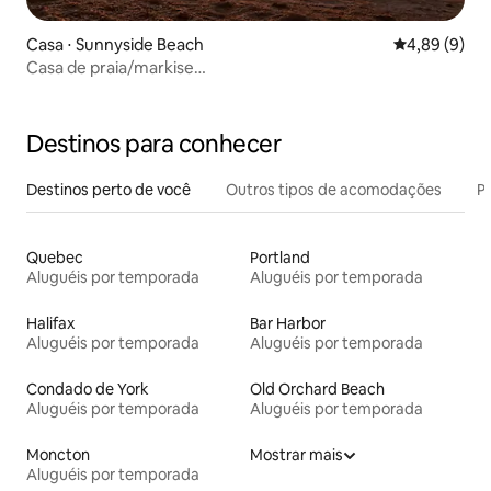
Casa ⋅ Sunnyside Beach
4,89 de uma 
4,89 (9)
Casa de praia/markise
aconchegante/fogueira/amanheceres
Destinos para conhecer
Destinos perto de você
Outros tipos de acomodações
Pr
Quebec
Portland
Aluguéis por temporada
Aluguéis por temporada
Halifax
Bar Harbor
Aluguéis por temporada
Aluguéis por temporada
Condado de York
Old Orchard Beach
Aluguéis por temporada
Aluguéis por temporada
Moncton
Mostrar mais
Aluguéis por temporada