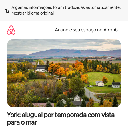
Pular
Algumas informações foram traduzidas automaticamente. 
para
Mostrar idioma original
o
conteúdo
Anuncie seu espaço no Airbnb
York: aluguel por temporada com vista
para o mar