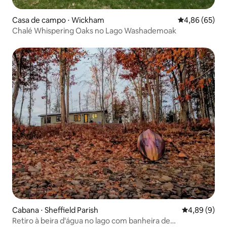
Casa de campo ⋅ Wickham
4,86 de uma a
4,86 (65)
Chalé Whispering Oaks no Lago Washademoak
Cabana ⋅ Sheffield Parish
4,89 de uma 
4,89 (9)
Retiro à beira d'água no lago com banheira de