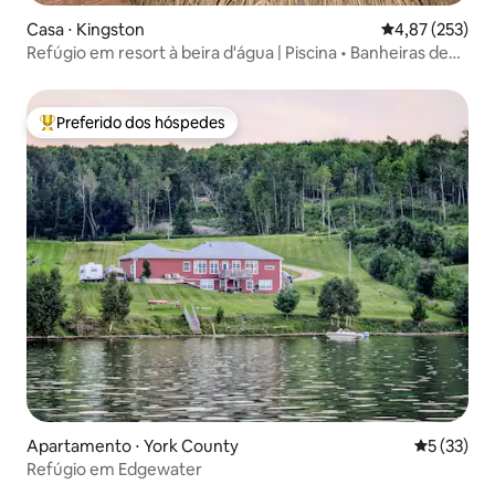
Casa ⋅ Kingston
4,87 de uma av
4,87 (253)
Refúgio em resort à beira d'água | Piscina • Banheiras de
hidromassagem • Praia
Preferido dos hóspedes
Entre os melhores preferidos dos hóspedes
Apartamento ⋅ York County
5 de uma a
5 (33)
Refúgio em Edgewater