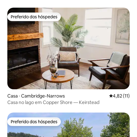
Fredericton!
Preferido dos hóspedes
Preferido dos hóspedes
Casa ⋅ Cambridge-Narrows
4,82 de uma a
4,82 (11)
Casa no lago em Copper Shore — Keirstead
Preferido dos hóspedes
Preferido dos hóspedes