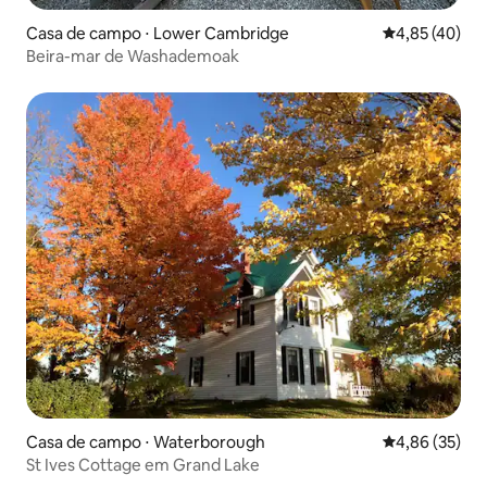
Casa de campo ⋅ Lower Cambridge
4,85 de uma a
4,85 (40)
Beira-mar de Washademoak
Casa de campo ⋅ Waterborough
4,86 de uma a
4,86 (35)
St Ives Cottage em Grand Lake