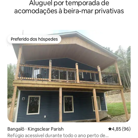
Aluguel por temporada de
hidromassagem/fogão a lenha
acomodações à beira-mar privativas
Preferido dos hóspedes
Preferido dos hóspedes
Bangalô ⋅ Kingsclear Parish
4,85 de uma a
4,85 (96)
Refúgio acessível durante todo o ano perto de