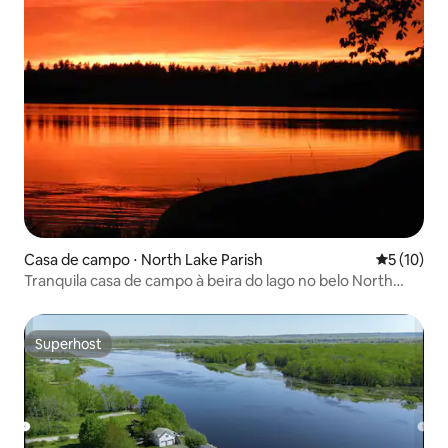
Casa de campo ⋅ North Lake Parish
5 de uma a
5 (10)
Tranquila casa de campo à beira do lago no belo North
Lake
Superhost
Superhost