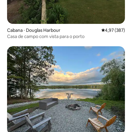
Cabana ⋅ Douglas Harbour
4,97 de uma av
4,97 (387)
Casa de campo com vista para o porto