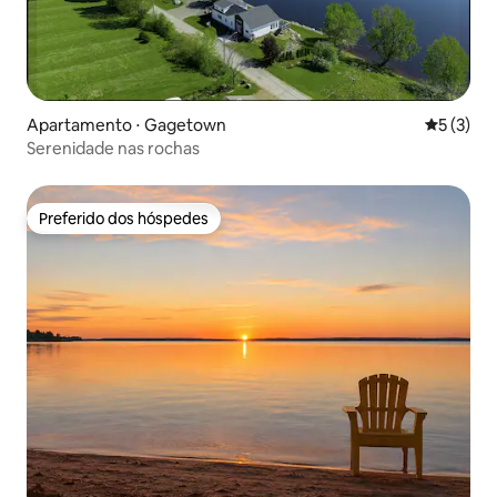
Apartamento ⋅ Gagetown
5 de uma 
5 (3)
Serenidade nas rochas
Preferido dos hóspedes
Preferido dos hóspedes