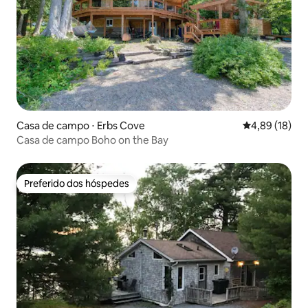
Casa de campo ⋅ Erbs Cove
4,89 de uma a
4,89 (18)
Casa de campo Boho on the Bay
Preferido dos hóspedes
Preferido dos hóspedes