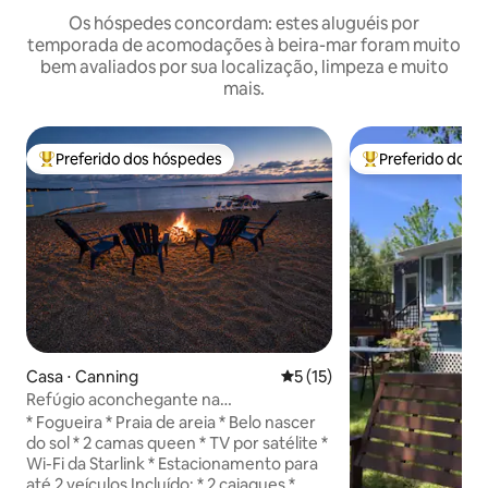
Os hóspedes concordam: estes aluguéis por
temporada de acomodações à beira-mar foram muito
bem avaliados por sua localização, limpeza e muito
mais.
Preferido dos hóspedes
Preferido dos 
Entre os melhores preferidos dos hóspedes
Entre os melhore
Casa ⋅ Canning
5 de uma avaliação média de
5 (15)
Refúgio aconchegante na
praia/Fogueira/Nascente do sol/Vista
* Fogueira * Praia de areia * Belo nascer
para o lago
do sol * 2 camas queen * TV por satélite *
Wi-Fi da Starlink * Estacionamento para
até 2 veículos Incluído: * 2 caiaques *