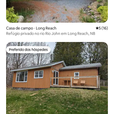
Casa de campo ⋅ Long Reach
5 de uma a
5 (16)
Refúgio privado no rio Rio John em Long Reach, NB
Preferido dos hóspedes
Preferido dos hóspedes