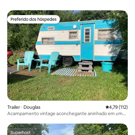
Preferido dos hóspedes
Preferido dos hóspedes
Trailer ⋅ Douglas
4,79 de uma av
4,79 (112)
Acampamento vintage aconchegante aninhado em um
ambiente de parque
Superhost