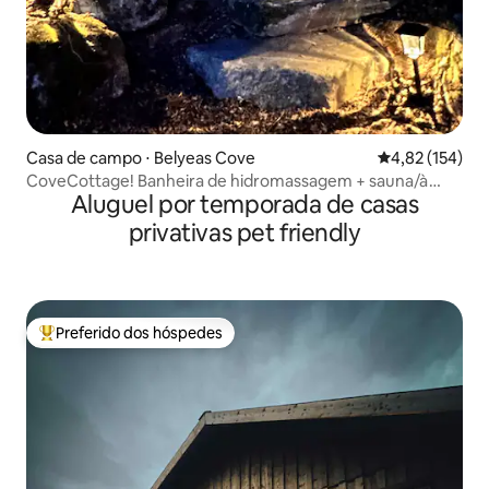
Casa de campo ⋅ Belyeas Cove
4,82 de uma av
4,82 (154)
CoveCottage! Banheira de hidromassagem + sauna/à
Aluguel por temporada de casas
beira do lago privativo
privativas pet friendly
Preferido dos hóspedes
Entre os melhores preferidos dos hóspedes