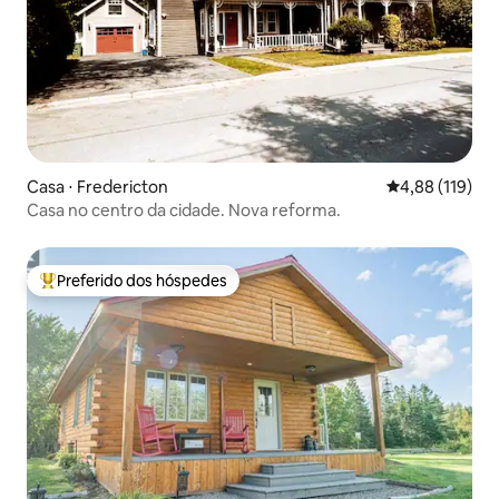
Casa ⋅ Fredericton
4,88 de uma av
4,88 (119)
Casa no centro da cidade. Nova reforma.
Preferido dos hóspedes
Entre os melhores preferidos dos hóspedes