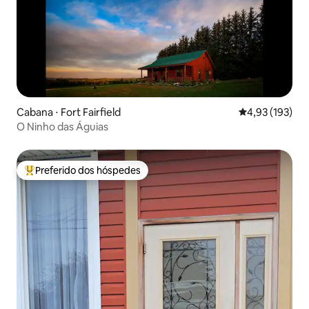
Cabana ⋅ Fort Fairfield
4,93 de uma av
4,93 (193)
O Ninho das Águias
Preferido dos hóspedes
Entre os melhores preferidos dos hóspedes