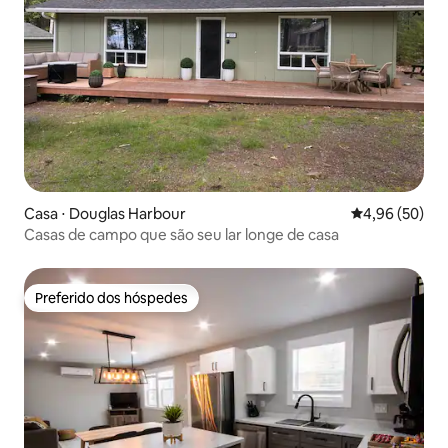
Casa ⋅ Douglas Harbour
4,96 de uma a
4,96 (50)
Casas de campo que são seu lar longe de casa
Preferido dos hóspedes
Preferido dos hóspedes