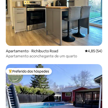
Apartamento ⋅ Richibucto Road
4,85 de uma a
4,85 (54)
Apartamento aconchegante de um quarto
Preferido dos hóspedes
Entre os melhores preferidos dos hóspedes