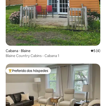
Cabana ⋅ Blaine
5 de uma 
5 (4)
Blaine Country Cabins - Cabana 1
Preferido dos hóspedes
Entre os melhores preferidos dos hóspedes