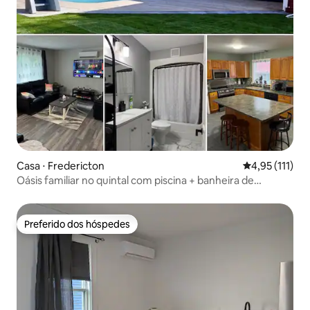
Casa ⋅ Fredericton
4,95 de uma av
4,95 (111)
Oásis familiar no quintal com piscina + banheira de
hidromassagem
Preferido dos hóspedes
Preferido dos hóspedes