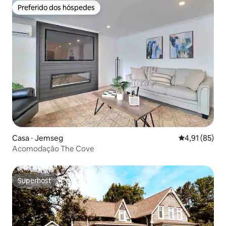
Preferido dos hóspedes
Preferido dos hóspedes
Casa ⋅ Jemseg
4,91 de uma a
4,91 (85)
Acomodação The Cove
Superhost
Superhost