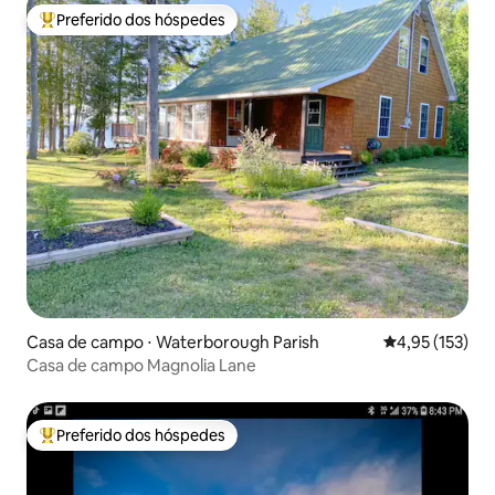
Preferido dos hóspedes
Entre os melhores preferidos dos hóspedes
Casa de campo ⋅ Waterborough Parish
4,95 de uma av
4,95 (153)
Casa de campo Magnolia Lane
Preferido dos hóspedes
Entre os melhores preferidos dos hóspedes