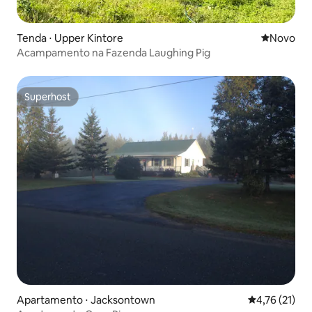
Tenda ⋅ Upper Kintore
Novo lugar
Novo
Acampamento na Fazenda Laughing Pig
Superhost
Superhost
Apartamento ⋅ Jacksontown
4,76 de uma a
4,76 (21)