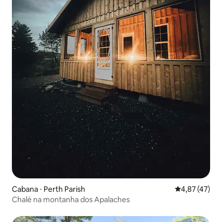
Cabana ⋅ Perth Parish
4,87 de uma a
4,87 (47)
Chalé na montanha dos Apalaches