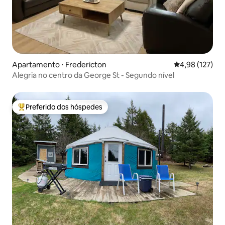
Apartamento ⋅ Fredericton
4,98 de uma av
4,98 (127)
Alegria no centro da George St - Segundo nível
Preferido dos hóspedes
Entre os melhores preferidos dos hóspedes