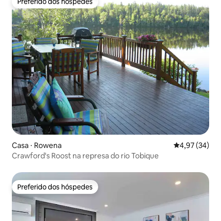
Preferido dos hóspedes
Preferido dos hóspedes
Casa ⋅ Rowena
4,97 de uma a
4,97 (34)
Crawford's Roost na represa do rio Tobique
Preferido dos hóspedes
Preferido dos hóspedes