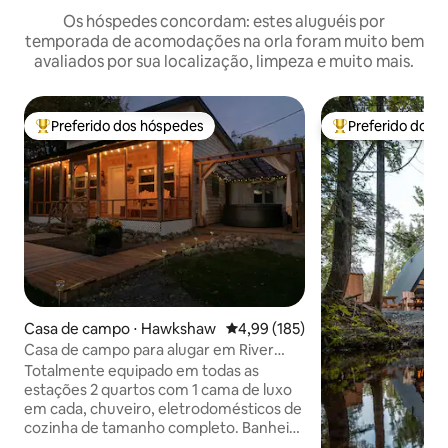
Os hóspedes concordam: estes aluguéis por
temporada de acomodações na orla foram muito bem
avaliados por sua localização, limpeza e muito mais.
Preferido dos hóspedes
Preferido dos 
Entre os melhores preferidos dos hóspedes
Entre os melhore
Casa de campo ⋅ Hawkshaw
4,99 de uma avaliação média de 
4,99 (185)
Casa de campo para alugar em River
Valley Escape
Totalmente equipado em todas as
estações 2 quartos com 1 cama de luxo
em cada, chuveiro, eletrodomésticos de
cozinha de tamanho completo. Banheira
de hidromassagem privativa fechada,