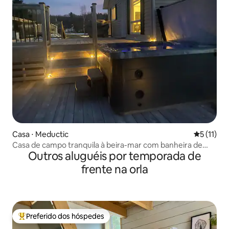
Casa ⋅ Meductic
5 de uma a
5 (11)
Casa de campo tranquila à beira-mar com banheira de
Outros aluguéis por temporada de
hidromassagem
frente na orla
Preferido dos hóspedes
Entre os melhores preferidos dos hóspedes