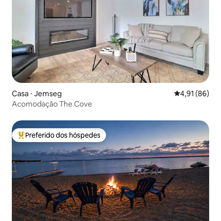
Casa ⋅ Jemseg
4,91 de uma a
4,91 (86)
Acomodação The Cove
Preferido dos hóspedes
Entre os melhores preferidos dos hóspedes