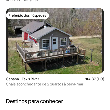
Preferido dos hóspedes
Preferido dos hóspedes
Cabana ⋅ Taxis River
4,87 de uma av
4,87 (119)
Chalé aconchegante de 2 quartos à beira-mar
Destinos para conhecer