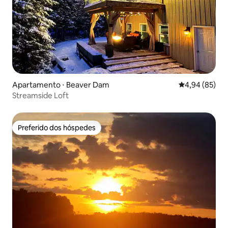
Apartamento ⋅ Beaver Dam
4,94 de uma a
4,94 (85)
Streamside Loft
Preferido dos hóspedes
Preferido dos hóspedes