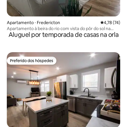
Apartamento ⋅ Fredericton
4,78 de uma a
4,78 (74)
Apartamento à beira do rio com vista do pôr do sol na
Aluguel por temporada de casas na orla
cama
Preferido dos hóspedes
Preferido dos hóspedes