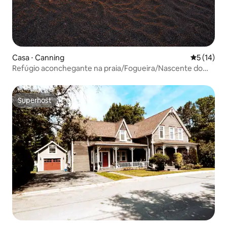
Casa ⋅ Canning
5 de uma a
5 (14)
Refúgio aconchegante na praia/Fogueira/Nascente do
sol/Vista para o lago
Superhost
Superhost