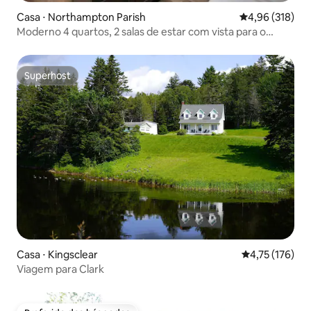
Casa ⋅ Northampton Parish
4,96 de uma av
4,96 (318)
Moderno 4 quartos, 2 salas de estar com vista para o
riacho
Superhost
Superhost
Casa ⋅ Kingsclear
4,75 de uma av
4,75 (176)
Viagem para Clark