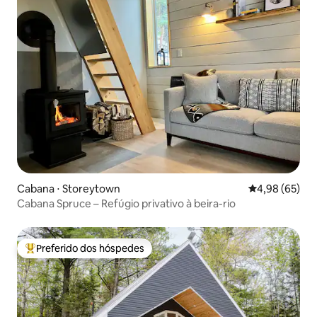
Cabana ⋅ Storeytown
4,98 de uma a
4,98 (65)
Cabana Spruce – Refúgio privativo à beira-rio
Preferido dos hóspedes
Entre os melhores preferidos dos hóspedes