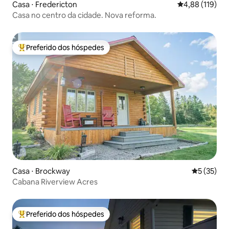
Casa ⋅ Fredericton
4,88 de uma av
4,88 (119)
Casa no centro da cidade. Nova reforma.
Preferido dos hóspedes
Entre os melhores preferidos dos hóspedes
Casa ⋅ Brockway
5 de uma a
5 (35)
Cabana Riverview Acres
Preferido dos hóspedes
Entre os melhores preferidos dos hóspedes