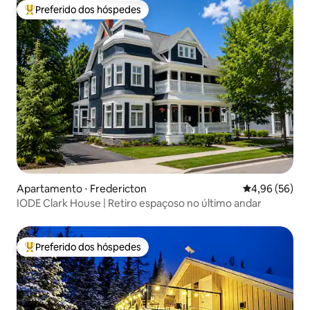
Preferido dos hóspedes
Entre os melhores preferidos dos hóspedes
Apartamento ⋅ Fredericton
4,96 de uma a
4,96 (56)
IODE Clark House | Retiro espaçoso no último andar
Preferido dos hóspedes
Entre os melhores preferidos dos hóspedes