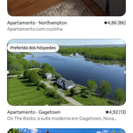
Apartamento ⋅ Northampton
4,86 de uma av
4,86 (86)
Apartamento com cozinha
Preferido dos hóspedes
Preferido dos hóspedes
Apartamento ⋅ Gagetown
4,92 de uma a
4,92 (13)
On The Rocks: a suíte moderna em Gagetown, Nova
Brunswick