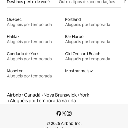
Destinos perto de você
Outros tipos de acomodações
Pr
Quebec
Portland
Aluguéis por temporada
Aluguéis por temporada
Halifax
Bar Harbor
Aluguéis por temporada
Aluguéis por temporada
Condado de York
Old Orchard Beach
Aluguéis por temporada
Aluguéis por temporada
Moncton
Mostrar mais
Aluguéis por temporada
Airbnb
Canadá
Nova Brunswick
York
Aluguéis por temporada na orla
© 2026 Airbnb, Inc.