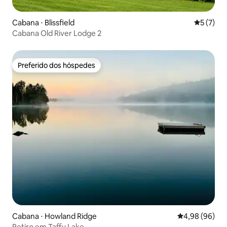
Cabana ⋅ Blissfield
5 de uma 
5 (7)
Cabana Old River Lodge 2
Preferido dos hóspedes
Preferido dos hóspedes
Cabana ⋅ Howland Ridge
4,98 de uma av
4,98 (96)
Retiro em Taffy Lake