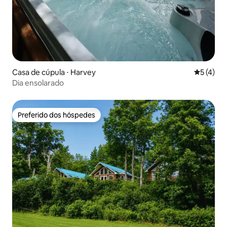
Casa de cúpula ⋅ Harvey
5 de uma 
5 (4)
Dia ensolarado
Preferido dos hóspedes
Preferido dos hóspedes