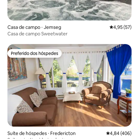
Casa de campo ⋅ Jemseg
4,95 de uma a
4,95 (57)
Casa de campo Sweetwater
Preferido dos hóspedes
Preferido dos hóspedes
Suíte de hóspedes ⋅ Fredericton
4,84 de uma ava
4,84 (406)