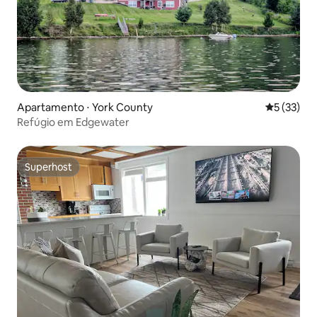
Apartamento ⋅ York County
5 de uma a
5 (33)
Refúgio em Edgewater
Superhost
Superhost