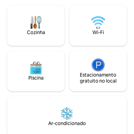
Aproveite uma sauna privativa, chuveiro
comp. Oferecemos
com efeito de chuva, banheira de
comodidades que v
imersão fria, espaço de relaxamento do
uma estadia incrív
spa (banheira de hidromassagem), duas
churrasqueira e r
camas king size, deck privativo,
Caminhadas, cicli
churrasqueira, self check-in,
trenó, cachoeiras,
Cozinha
Wi-Fi
estacionamento gratuito e acesso ao rio
lojas, restaurantes e C
do outro lado da estrada. Ideal para
nas proximidades. 
casais, festas de noivas, viajantes
deslumbrante do m
individuais e pequenos grupos.
John.
Estacionamento
Piscina
gratuito no local
Ar-condicionado