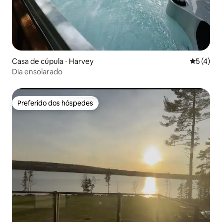
Casa de cúpula ⋅ Harvey
5 de uma 
5 (4)
Dia ensolarado
Preferido dos hóspedes
Preferido dos hóspedes