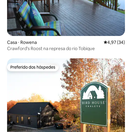
Casa ⋅ Rowena
4,97 de uma a
4,97 (34)
Crawford's Roost na represa do rio Tobique
Preferido dos hóspedes
Preferido dos hóspedes