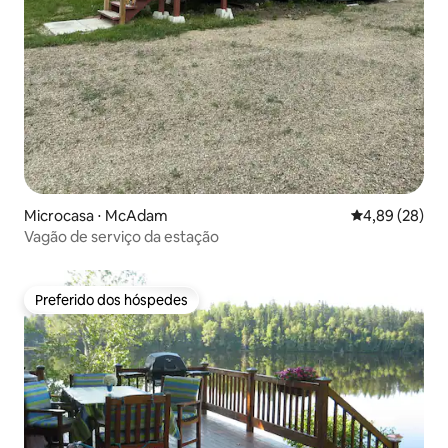
Microcasa ⋅ McAdam
4,89 de uma a
4,89 (28)
Vagão de serviço da estação
Preferido dos hóspedes
Preferido dos hóspedes