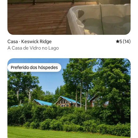
Casa ⋅ Keswick Ridge
5 de uma a
5 (14)
A Casa de Vidro no Lago
Preferido dos hóspedes
Preferido dos hóspedes