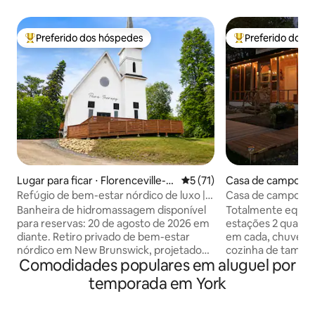
Preferido dos hóspedes
Preferido dos 
Entre os melhores preferidos dos hóspedes
Entre os melhore
Lugar para ficar ⋅ Florenceville-B
5 de uma avaliação média de
5 (71)
Casa de campo ⋅
ristol
Refúgio de bem-estar nórdico de luxo |
Casa de campo par
Sauna + banheira de hidromassagem
Valley Escape
Banheira de hidromassagem disponível
Totalmente equip
para reservas: 20 de agosto de 2026 em
estações 2 quarto
diante. Retiro privado de bem-estar
em cada, chuveiro
nórdico em New Brunswick, projetado
cozinha de taman
Comodidades populares em aluguel por
por uma massoterapeuta registrada e
de hidromassagem 
instrutora de ioga para proporcionar
sauna a vapor, chuv
temporada em York
descanso profundo, relaxamento e
livre/reabertura n
reequilíbrio do sistema nervoso.
varanda com tela.