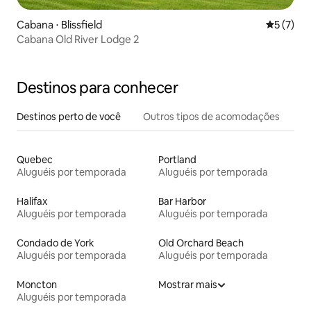
Cabana ⋅ Blissfield
5 de uma 
5 (7)
Cabana Old River Lodge 2
Destinos para conhecer
Destinos perto de você
Outros tipos de acomodações
Quebec
Portland
Aluguéis por temporada
Aluguéis por temporada
Halifax
Bar Harbor
Aluguéis por temporada
Aluguéis por temporada
Condado de York
Old Orchard Beach
Aluguéis por temporada
Aluguéis por temporada
Moncton
Mostrar mais
Aluguéis por temporada