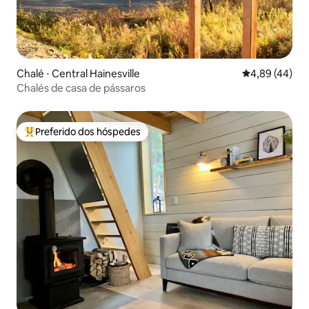
Chalé ⋅ Central Hainesville
4,89 de uma a
4,89 (44)
Chalés de casa de pássaros
Preferido dos hóspedes
Entre os melhores preferidos dos hóspedes