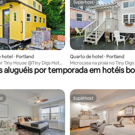
st
Superhost
st
Superhost
média de 5, 29 avaliações
 hotel ⋅ Portland
Quarto de hotel ⋅ Portland
r Tiny House @Tiny Digs Hotel-
Microcasa na praia no Tiny Dig
s aluguéis por temporada em hotéis bo
Vibe de praia
st
Superhost
st
Superhost