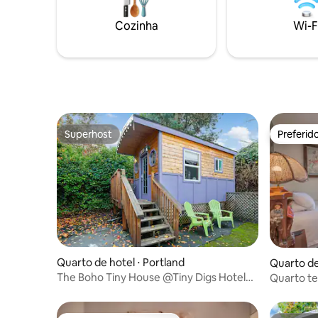
inspirados no noroeste do Pacífico.
plumas. P
Estação de café, frigobar e freezer.
Smith Tea
Cozinha
Wi-F
Perfeito para viajantes que procuram
Esta unid
charme, conveniência e uma experiência
piscina.
Eugene com curadoria!
Superhost
Preferid
Superhost
Preferid
Quarto de hotel ⋅ Portland
Quarto de 
The Boho Tiny House @Tiny Digs Hotel
Quarto t
Bohemian Vibe