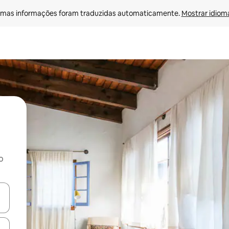
mas informações foram traduzidas automaticamente. 
Mostrar idioma
o
ore-os usando as seta para cima e para baixo do teclado ou tocando e