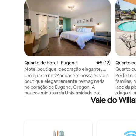
Quarto de hotel ⋅ Eugene
5 de uma avaliação 
5 (12)
Quarto de
Motel boutique, decoração elegante, Wi-
Quarto du
Fi, estacionamento
piscina n
Um quarto no 2º andar em nossa estadia
Perfeito 
boutique elegantemente reimaginada
famílias,
no coração de Eugene, Oregon. A
lado da pi
poucos minutos da Universidade do
o lago é
Vale do Will
Oregon, Downtown e 5th Street, cada
bela vista
um dos nossos 11 quartos com design
grande po
exclusivo oferece colchões de pelúcia,
que você 
ar-condicionado, comodidades de banho
Com uma 
de luxo, chuveiros de azulejos, streaming
de estar p
de HDTV e Wi-Fi de alta velocidade
camas qu
gratuito. Mergulhe na arte e no conforto
hipoalerg