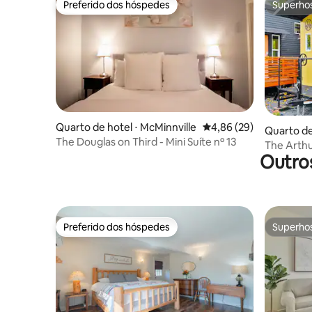
Preferido dos hóspedes
Superho
Preferido dos hóspedes
Superho
Quarto de hotel ⋅ McMinnville
4,86 de uma avaliação 
4,86 (29)
Quarto de
The Douglas on Third - Mini Suíte nº 13
The Arthu
Outro
Train Vibe
Preferido dos hóspedes
Superho
Preferido dos hóspedes
Superho