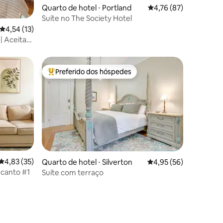
Quarto de hotel ⋅ Portland
4,76 de uma avaliação
4,76 (87)
Suíte no The Society Hotel
ções
4,54 de uma avaliação média de 5, 13 avaliações
4,54 (13)
 | Aceita
Preferido dos hóspedes
Entre os melhores preferidos dos hóspedes
4,83 de uma avaliação média de 5, 35 avaliações
4,83 (35)
ções
Quarto de hotel ⋅ Silverton
4,95 de uma avaliação
4,95 (56)
 canto #1
Suíte com terraço