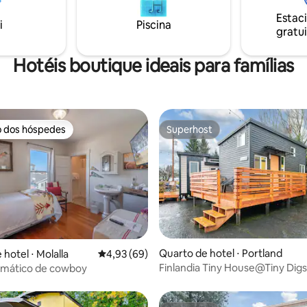
minutos da 3rd Street.
ortland Coffee Roasters e
Estac
, micro-ondas e um frigobar.
i
Piscina
gratui
ade não tem acesso direto à
Hotéis boutique ideais para famílias
o dos hóspedes
Superhost
o dos hóspedes
Superhost
Quarto de hotel ⋅ Portland
hotel ⋅ Molalla
4,93 de uma avaliação média de 5, 69 avalia
4,93 (69)
Finlandia Tiny House@Tiny Dig
emático de cowboy
Vibe finlandesa