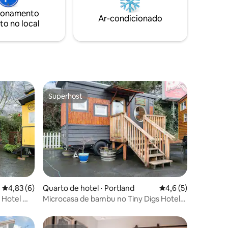
espaçosa e móveis modernos. Parece
ionamento
um hotel com sua própria entrada
Ar-condicionado
to no local
privativa, ótimo quintal e assentos para
café pela manhã!
Superhost
Superhost
4,83 de uma avaliação média de 5, 6 avaliações
4,83 (6)
Quarto de hotel ⋅ Portland
4,6 de uma avaliaçã
4,6 (5)
ções
s Hotel —
Microcasa de bambu no Tiny Digs Hotel
com vibe do Extremo Oriente