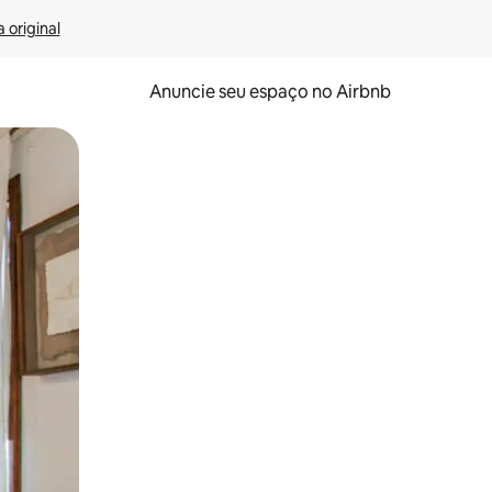
 original
Anuncie seu espaço no Airbnb
 deslizando o dedo na tela.