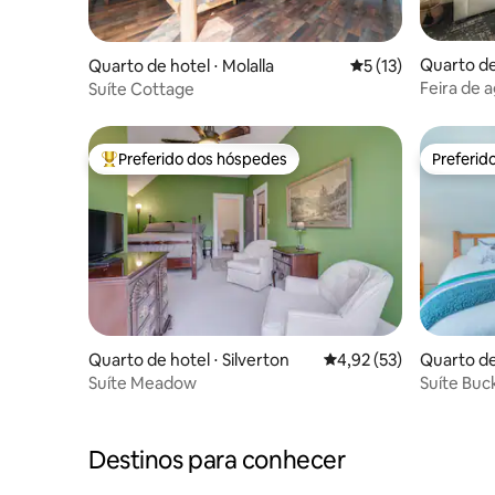
Quarto de 
Quarto de hotel ⋅ Molalla
5 de uma avaliação 
5 (13)
Feira de 
Suíte Cottage
domingos 
Preferido dos hóspedes
Preferid
Entre os melhores preferidos dos hóspedes
Preferid
Quarto de hotel ⋅ Silverton
4,92 de uma avaliação 
4,92 (53)
Quarto de 
Suíte Meadow
Suíte Buc
Destinos para conhecer