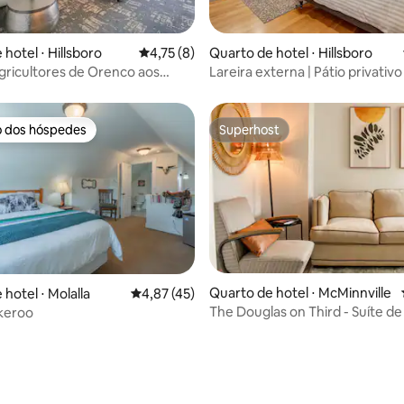
hotel ⋅ Hillsboro
4,75 de uma avaliação média de 5, 8 avalia
4,75 (8)
Quarto de hotel ⋅ Hillsboro
média de 5, 13 avaliações
agricultores de Orenco aos
Lareira externa | Pátio privativo
| Varanda | Cozinha
animais de estimação
o dos hóspedes
Superhost
o dos hóspedes
Superhost
Quarto de hotel ⋅ McMinnville
média de 5, 53 avaliações
hotel ⋅ Molalla
4,87 de uma avaliação média de 5, 45 avalia
4,87 (45)
The Douglas on Third - Suíte de
keroo