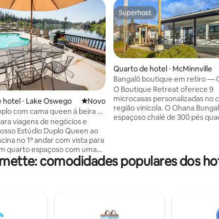
Superhost
Superhost
Quarto de hotel ⋅ McMinnville
Bangalô boutique em retiro —
O Boutique Retreat oferece 9
microcasas personalizadas no 
média de 5, 12 avaliações
 hotel ⋅ Lake Oswego
Novo lugar para ficar
Novo
região vinícola. O Ohana Bungalow é um
plo com cama queen à beira da
espaçoso chalé de 300 pés qu
o Lakeside Hotel
para viagens de negócios e
com um tema de luxo da ilha c
 nosso Estúdio Duplo Queen ao
madeira de acácia quente, móv
scina no 1º andar com vista para
couro ricos e arte autêntica do
 um quarto espaçoso com uma
interior da casa de campo tem
amette: comodidades populares dos ho
 para o lago a partir da sua
deslumbrante teto arqueado de
rta traseira deslizante. Tudo o
acentuado com uma rica língua
quer explorar está a um passo.
pinheiro que complementa as 
cozinha compacta e uma área
brancas limpas e o piso de luxo
ara relaxar e espairecer. 2
de vinil quente. O deck privado 
een pillow top com edredons
frente para a Alpine Ave - a po
ênicos e travesseiros de