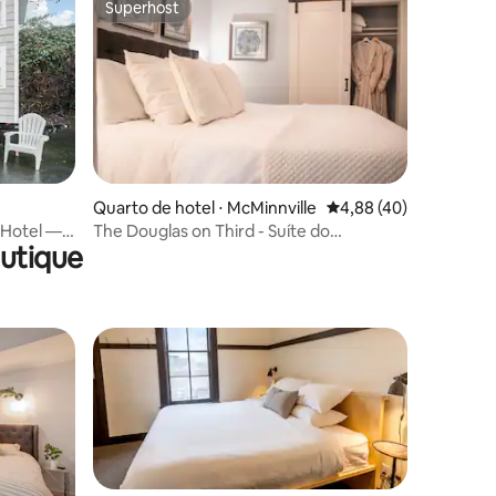
Superhost
Superhost
Quarto de hotel ⋅ McMinnville
4,88 de uma avaliação
4,88 (40)
s Hotel —
The Douglas on Third - Suíte do
utique
Proprietário #8