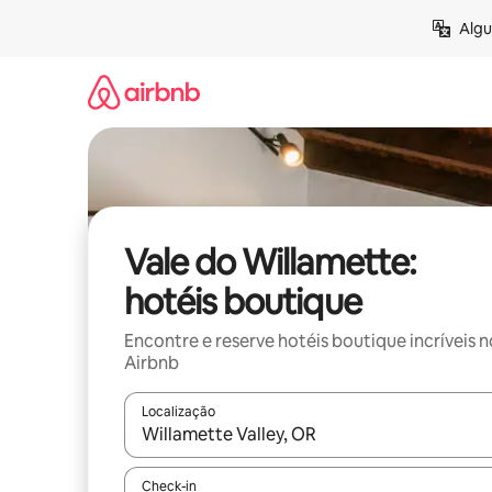
Pular
Algu
para
o
conteúdo
Vale do Willamette:
hotéis boutique
Encontre e reserve hotéis boutique incríveis n
Airbnb
Localização
Quando os resultados estiverem disponíveis, expl
Check-in