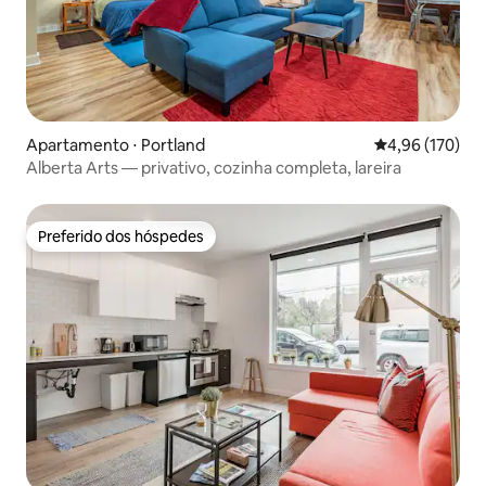
Apartamento ⋅ Portland
4,96 de uma av
4,96 (170)
Alberta Arts — privativo, cozinha completa, lareira
Preferido dos hóspedes
Preferido dos hóspedes