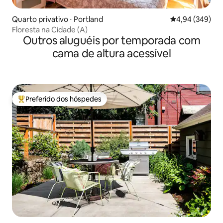
Quarto privativo ⋅ Portland
4,94 de uma ava
4,94 (349)
Floresta na Cidade (A)
Outros aluguéis por temporada com
cama de altura acessível
Preferido dos hóspedes
Entre os melhores preferidos dos hóspedes