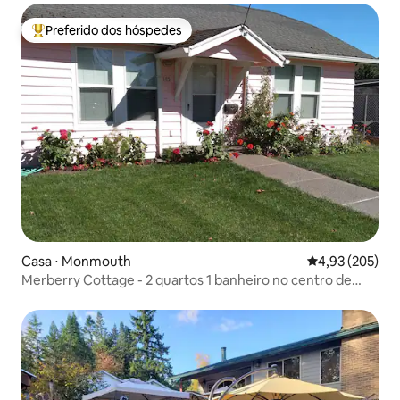
Preferido dos hóspedes
Entre os melhores preferidos dos hóspedes
Casa ⋅ Monmouth
4,93 de uma av
4,93 (205)
Merberry Cottage - 2 quartos 1 banheiro no centro de
Monmouth