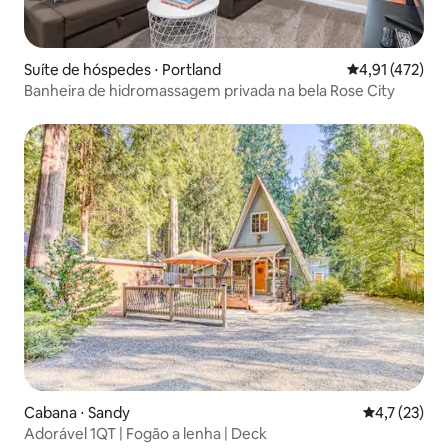
Suíte de hóspedes ⋅ Portland
4,91 de uma av
4,91 (472)
Banheira de hidromassagem privada na bela Rose City
Cabana ⋅ Sandy
4,7 de uma a
4,7 (23)
Adorável 1QT | Fogão a lenha | Deck