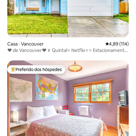
Casa ⋅ Vancouver
4,89 de uma av
4,89 (114)
❤ de Vancouver❤🍷 Quintal⭐ Netflix⭐⭐ Estacionamento
com D
Preferido dos hóspedes
Entre os melhores preferidos dos hóspedes