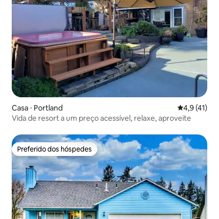
Casa ⋅ Portland
4,9 de uma a
4,9 (41)
Vida de resort a um preço acessível, relaxe, aproveite
Preferido dos hóspedes
Preferido dos hóspedes