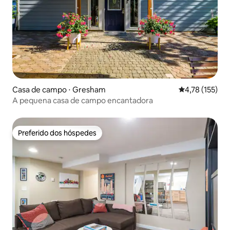
Casa de campo ⋅ Gresham
4,78 de uma av
4,78 (155)
A pequena casa de campo encantadora
Preferido dos hóspedes
Preferido dos hóspedes