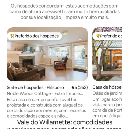
Os hóspedes concordam: estas acomodações com
cama de altura acessível foram muito bem avaliadas
por sua localização, limpeza e muito mais.
Preferido dos hóspedes
Preferido dos 
Entre os melhores preferidos dos hóspedes
Entre os melhore
Casa de hóspedes 
Suíte de hóspedes ⋅ Hillsboro
5 de uma avaliação média de 
5 (263)
d
Oásis de jardim ur
Noble Woods Cottage - Extra limpo e
premiado pela AI
higienizado!
Um lugar acolhedo
Esta casa de campo confortável foi
vista para o jardi
projetada e construída com aluguel de
comida de Portland. “O melhor Ai
curta duração em mente, com recursos
em que já fiquei!”
e comodidades especiais não
Vale do Willamette: comodidades
frequente dos hóspedes. 
normalmente encontrados em seu
Instituto America
anúncio médio. Sua entrada privativa lhe