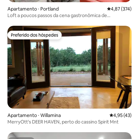
Apartamento ⋅ Portland
4,87 de uma av
4,87 (374)
Loft a poucos passos da cena gastronômica de
Laurelhurst
Preferido dos hóspedes
Preferido dos hóspedes
Apartamento ⋅ Willamina
4,95 de uma a
4,95 (43)
MerryOtt's DEER HAVEN, perto do cassino Spirit Mnt