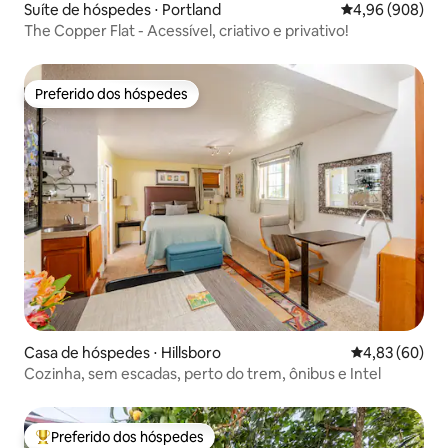
Suíte de hóspedes ⋅ Portland
4,96 de uma ava
4,96 (908)
The Copper Flat - Acessível, criativo e privativo!
Preferido dos hóspedes
Preferido dos hóspedes
Casa de hóspedes ⋅ Hillsboro
4,83 de uma a
4,83 (60)
Cozinha, sem escadas, perto do trem, ônibus e Intel
Preferido dos hóspedes
Entre os melhores preferidos dos hóspedes