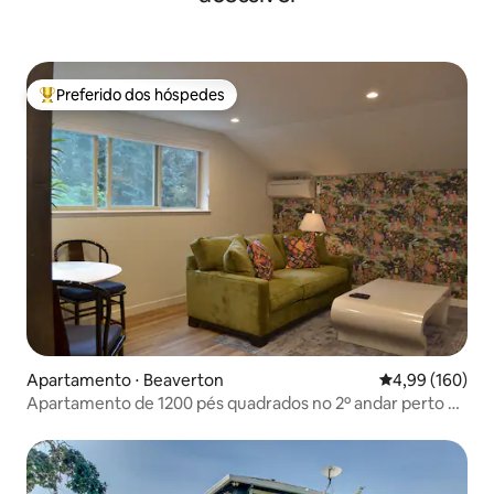
Preferido dos hóspedes
Entre os melhores preferidos dos hóspedes
Apartamento ⋅ Beaverton
4,99 de uma av
4,99 (160)
Apartamento de 1200 pés quadrados no 2º andar perto do
Nike World Campus