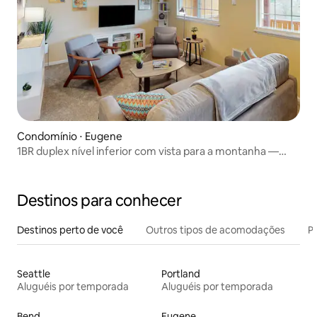
Condomínio ⋅ Eugene
1BR duplex nível inferior com vista para a montanha —
cães são bem-vindos
Destinos para conhecer
Destinos perto de você
Outros tipos de acomodações
Pr
Seattle
Portland
Aluguéis por temporada
Aluguéis por temporada
Bend
Eugene