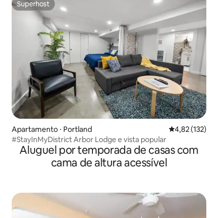
Superhost
Superhost
Apartamento ⋅ Portland
4,82 de uma av
4,82 (132)
#StayInMyDistrict Arbor Lodge e vista popular
Aluguel por temporada de casas com
cama de altura acessível