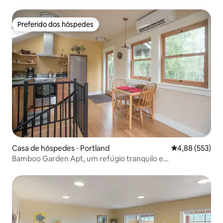
Preferido dos hóspedes
Preferido dos hóspedes
Casa de hóspedes ⋅ Portland
4,88 de uma av
4,88 (553)
Bamboo Garden Apt, um refúgio tranquilo e
aconchegante