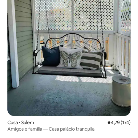
Casa ⋅ Salem
4,79 de uma av
4,79 (174)
Amigos e família — Casa palácio tranquila