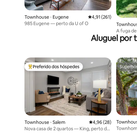
Townhouse ⋅ Eugene
4,91 de uma avaliação m
4,91 (261)
985 Eugene — perto da U of O
Townhous
A fuga d
Aluguel por
Preferido dos hóspedes
Superho
Entre os melhores preferidos dos hóspedes
Superho
Townhouse
Townhouse ⋅ Salem
4,96 de uma avaliação 
4,96 (28)
Townhome
Nova casa de 2 quartos — King, perto de
a 5 km da
Hospital e Vinícolas