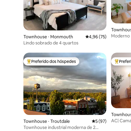
Townhous
Moderno 3
Townhouse ⋅ Monmouth
4,96 de uma avaliação 
4,96 (75)
King
Lindo sobrado de 4 quartos
Preferido dos hóspedes
Prefe
Entre os melhores preferidos dos hóspedes
Entre os
Townhous
AC| Cama 
Townhouse ⋅ Troutdale
5 de uma avaliação 
5 (97)
recentes|
Townhouse industrial moderna de 2