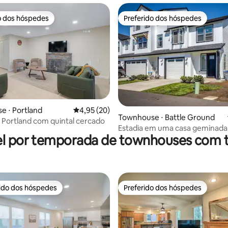
o dos hóspedes
Preferido dos hóspedes
o dos hóspedes
Preferido dos hóspedes
 ⋅ Portland
4,95 de uma avaliação média de 5, 20 avalia
4,95 (20)
média de 5, 84 avaliações
Townhouse ⋅ Battle Ground
 Portland com quintal cercado
Estadia em uma casa geminada
l por temporada de townhouses com 
rido dos hóspedes
Preferido dos hóspedes
 melhores preferidos dos hóspedes
Preferido dos hóspedes