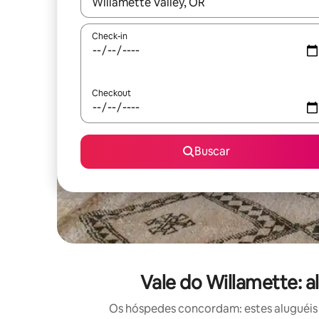
Quando os resultados estiverem disponíveis, expl
Check-in
Checkout
Buscar
Vale do Willamette: 
Os hóspedes concordam: estes aluguéis 