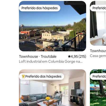
Preferido dos hóspedes
Preferid
Preferido dos hóspedes
Preferid
Townhouse
Casa gem
Townhouse ⋅ Troutdale
4,95 de uma avaliação m
4,95 (215)
varanda!
Loft industrial em Columbia Gorge na
2nd Street
Preferido dos hóspedes
Preferid
Entre os melhores preferidos dos hóspedes
Preferid