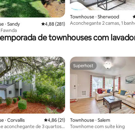
édia de 5, 261 avaliações
Townhouse ⋅ Sherwood
4
Aconchegante 2 camas, 1 banhe
e ⋅ Sandy
4,88 de uma avaliação média de 5, 281 avalia
4,88 (281)
quintal privado em Sherwood
e Fawnda
 temporada de townhouses com lavador
st
Superhost
st
Superhost
 ⋅ Corvallis
4,86 de uma avaliação média de 5, 21 avalia
4,86 (21)
Townhouse ⋅ Salem
média de 5, 28 avaliações
 aconchegante de 3 quartos -
Townhome com suíte king
 OSU!