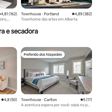
,81 de uma avaliação média de 5, 162 avaliações
4,81 (162)
Townhouse ⋅ Portland
4,89 de uma avaliação m
4,89 (382)
iro,
Townhome das artes em Alberta
ções
a e secadora
Preferido dos hóspedes
Preferido dos hóspedes
ções
4,8 de uma avaliação média de 5, 50 avaliações
4,8 (50)
Townhouse ⋅ Carlton
5 de uma avaliação
5 (17)
A aventura espera por você: oásis no país
do vinho com deck aconchegante