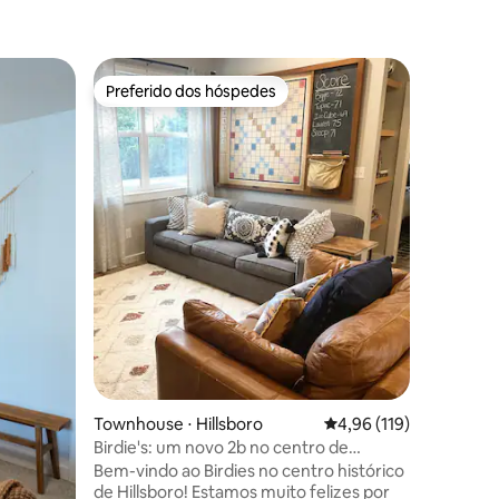
Townhous
Preferido dos hóspedes
Prefe
os hóspedes
Preferido dos hóspedes
Entre o
Townhous
de The E
Localizaç
frente a 
histórico
queen siz
cozinha 
modernos. Há uma sens
decoraçã
uma casa 
com esta
traseira.
lareira. 
cheio de 
um conce
dia expl
Townhouse ⋅ Hillsboro
4,96 de uma avaliação 
4,96 (119)
família e
Birdie's: um novo 2b no centro de
Hillsboro
Bem-vindo ao Birdies no centro histórico
de Hillsboro! Estamos muito felizes por