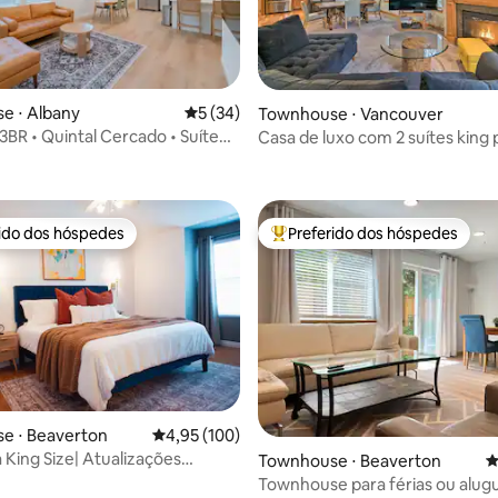
e ⋅ Albany
5 de uma avaliação média de 5, 34 avalia
5 (34)
Townhouse ⋅ Vancouver
BR • Quintal Cercado • Suíte
Casa de luxo com 2 suítes king 
média de 5, 75 avaliações
cidade e de Portland
rido dos hóspedes
Preferido dos hóspedes
 melhores preferidos dos hóspedes
Entre os melhores preferidos d
e ⋅ Beaverton
4,95 de uma avaliação média de 5, 100 avalia
4,95 (100)
King Size| Atualizações
média de 5, 97 avaliações
Townhouse ⋅ Beaverton
4
 Perto da Nike/Intels
Townhouse para férias ou alug