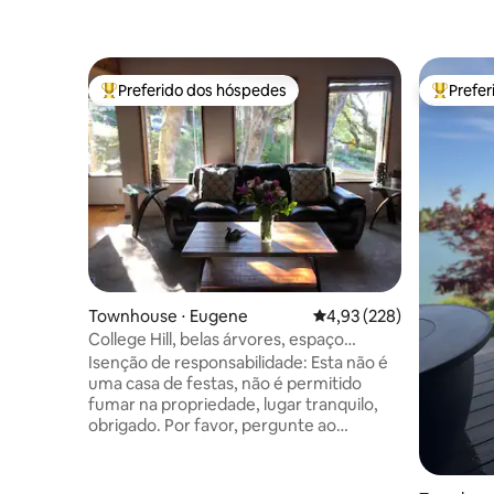
Preferido dos hóspedes
Prefe
Entre os melhores preferidos dos hóspedes
Entre os
Townhouse ⋅ Eugene
4,93 de uma avaliação m
4,93 (228)
College Hill, belas árvores, espaço
tranquilo.
Isenção de responsabilidade: Esta não é
uma casa de festas, não é permitido
fumar na propriedade, lugar tranquilo,
obrigado. Por favor, pergunte ao
considerar hóspedes adicionais. Duplex
de dois andares tranquilo em casa de
estilo cedro. Perfeitamente situado