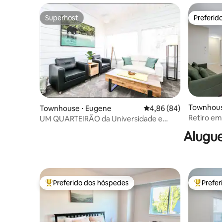
Superhost
Preferid
Superhost
Preferid
Townhouse
Townhouse ⋅ Eugene
4,86 de uma avaliação 
4,86 (84)
Retiro em
UM QUARTEIRÃO da Universidade e
Hayward Field - Terraço
Alugue
Preferido dos hóspedes
Prefe
Entre os melhores preferidos dos hóspedes
Entre os