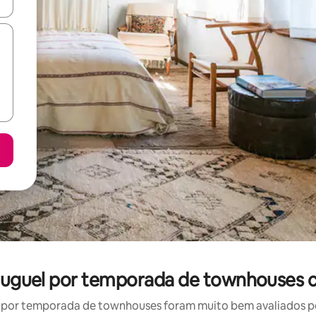
ore-os usando as seta para cima e para baixo do teclado ou tocando e
aluguel por temporada de townhouses 
por temporada de townhouses foram muito bem avaliados por