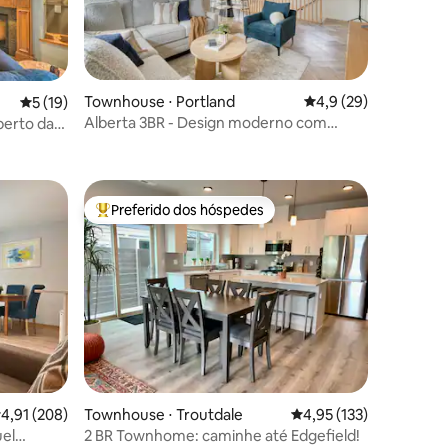
ções
Townhouse ⋅ Portland
4,9 de uma avaliação
4,9 (29)
5 de uma avaliação média de 5, 19 avaliações
5 (19)
Alberta 3BR - Design moderno com
perto da
grande deck coberto
Preferido dos hóspedes
os hóspedes
Entre os melhores preferidos dos hóspedes
ções
,91 de uma avaliação média de 5, 208 avaliações
4,91 (208)
Townhouse ⋅ Troutdale
4,95 de uma avaliação 
4,95 (133)
uel
2 BR Townhome: caminhe até Edgefield!