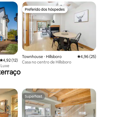
Preferido dos hóspedes
Preferido dos hóspedes
ções
Townhouse ⋅ Hillsboro
4,96 de uma avaliação
4,96 (25)
4,92 de uma avaliação média de 5, 12 avaliações
4,92 (12)
Casa no centro de Hillsboro
 Luxe
terraço
Superhost
Superhost