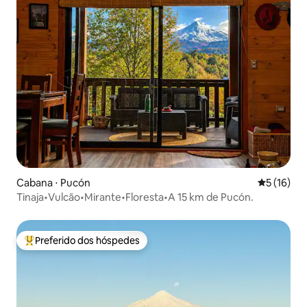
Cabana ⋅ Pucón
5 de uma a
5 (16)
Tinaja•Vulcão•Mirante•Floresta•A 15 km de Pucón.
Preferido dos hóspedes
Entre os melhores preferidos dos hóspedes