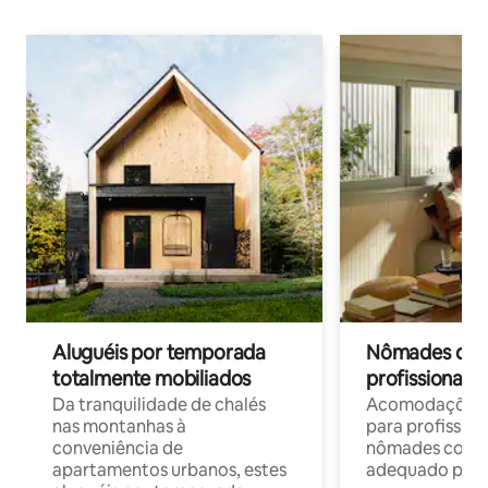
Aluguéis por temporada
Nômades digit
totalmente mobiliados
profissionais 
Da tranquilidade de chalés
Acomodações c
nas montanhas à
para profission
conveniência de
nômades com W
apartamentos urbanos, estes
adequado para 