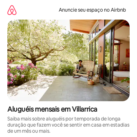
Pular
para
Anuncie seu espaço no Airbnb
o
conteúdo
Aluguéis mensais em Villarrica
Saiba mais sobre aluguéis por temporada de longa
duração que fazem você se sentir em casa em estadias
de um mês ou mais.