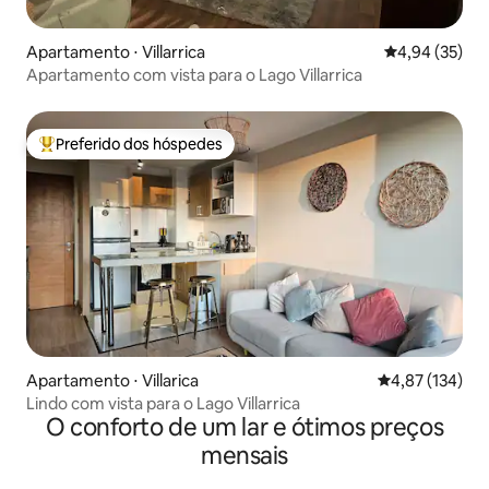
Apartamento ⋅ Villarrica
4,94 de uma a
4,94 (35)
Apartamento com vista para o Lago Villarrica
Preferido dos hóspedes
Entre os melhores preferidos dos hóspedes
Apartamento ⋅ Villarica
4,87 de uma av
4,87 (134)
Lindo com vista para o Lago Villarrica
O conforto de um lar e ótimos preços
mensais