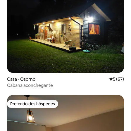
Casa ⋅ Osorno
5 de uma a
5 (67)
Cabana aconchegante
Preferido dos hóspedes
Preferido dos hóspedes