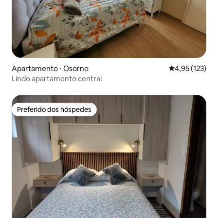
Apartamento ⋅ Osorno
4,95 de uma av
4,95 (123)
Lindo apartamento central
Preferido dos hóspedes
Preferido dos hóspedes