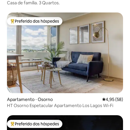
Casa de família. 3 Quartos.
Preferido dos hóspedes
Entre os melhores preferidos dos hóspedes
Apartamento ⋅ Osorno
4,95 de uma a
4,95 (58)
HT Osorno Espetacular Apartamento Los Lagos Wi-Fi
Preferido dos hóspedes
Entre os melhores preferidos dos hóspedes