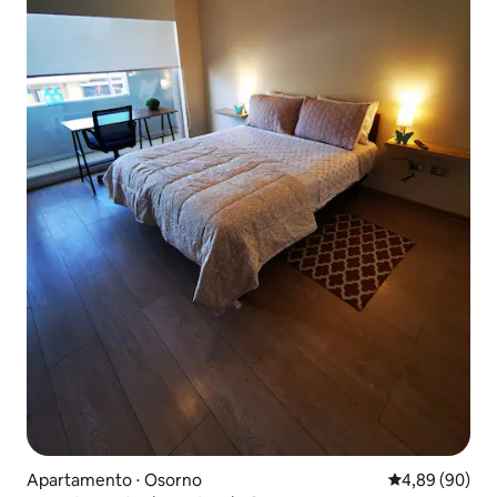
Apartamento ⋅ Osorno
4,89 de uma av
4,89 (90)