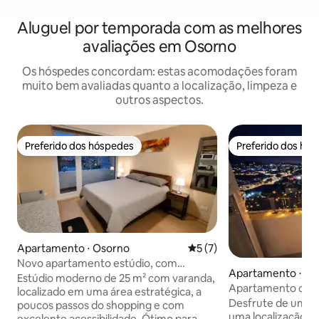
Aluguel por temporada com as melhores
avaliações em Osorno
Os hóspedes concordam: estas acomodações foram
muito bem avaliadas quanto a localização, limpeza e
outros aspectos.
Preferido dos hóspedes
Preferido dos hó
Preferido dos hóspedes
Preferido dos hó
Apartamento ⋅ Osorno
5 de uma avaliação média d
5 (7)
Novo apartamento estúdio, com
Apartamento ⋅ Os
estacionamento
Estúdio moderno de 25 m² com varanda,
Apartamento centr
localizado em uma área estratégica, a
Desfrute de uma e
poucos passos do shopping e com
uma localização p
excelente acessibilidade. Ótimo para