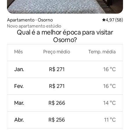
Apartamento ⋅ Osorno
4,97 de uma a
4,97 (58)
Novo apartamento estúdio
Qual é a melhor época para visitar
Osorno?
Mês
Preço médio
Temp. média
Jan.
R$ 271
16 °C
Fev.
R$ 271
16 °C
Mar.
R$ 266
14 °C
Abr.
R$ 256
11 °C