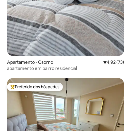
Apartamento ⋅ Osorno
4,92 de uma a
4,92 (73)
apartamento em bairro residencial
Preferido dos hóspedes
Entre os melhores preferidos dos hóspedes