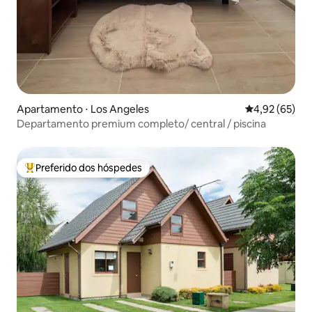
Apartamento ⋅ Los Angeles
4,92 de uma a
4,92 (65)
Departamento premium completo/ central / piscina
Preferido dos hóspedes
Entre os melhores preferidos dos hóspedes