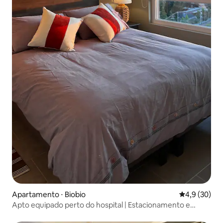
Apartamento ⋅ Biobio
4,9 de uma a
4,9 (30)
Apto equipado perto do hospital | Estacionamento e
coworking