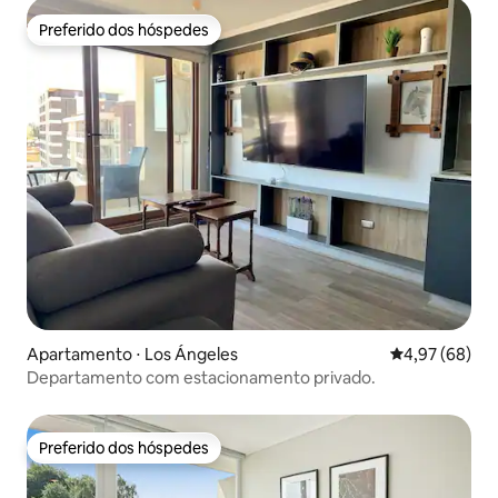
Preferido dos hóspedes
Preferido dos hóspedes
Apartamento ⋅ Los Ángeles
4,97 de uma a
4,97 (68)
Departamento com estacionamento privado.
Preferido dos hóspedes
Preferido dos hóspedes