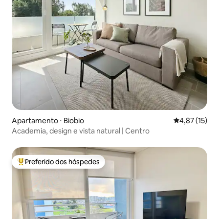
Apartamento ⋅ Biobio
4,87 de uma a
4,87 (15)
Academia, design e vista natural | Centro
Preferido dos hóspedes
Entre os melhores preferidos dos hóspedes