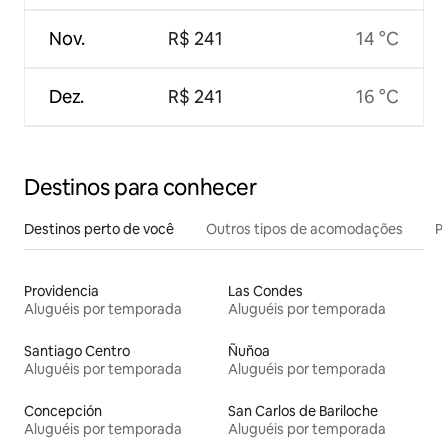
Nov.
R$ 241
14 °C
Dez.
R$ 241
16 °C
Destinos para conhecer
Destinos perto de você
Outros tipos de acomodações
Pr
Providencia
Las Condes
Aluguéis por temporada
Aluguéis por temporada
Santiago Centro
Ñuñoa
Aluguéis por temporada
Aluguéis por temporada
Concepción
San Carlos de Bariloche
Aluguéis por temporada
Aluguéis por temporada