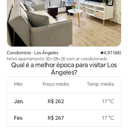
Condomínio ⋅ Los Ángeles
4,97 de uma a
4,97 (68)
Novo apartamento 3D+2B+2E com ar condicionado
Qual é a melhor época para visitar Los
Ángeles?
Mês
Preço médio
Temp. média
Jan.
R$ 262
17 °C
Fev.
R$ 267
17 °C