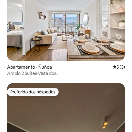
Apartamento ⋅ Ñuñoa
5 de uma 
5 (3)
Amplo 2 Suítes·Vista dos
Andes·Estacionamento·Metrô·B.Italia
Preferido dos hóspedes
Preferido dos hóspedes