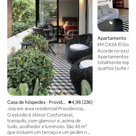
Apartamento ⋅ La
EM CASA El Golf 
Acorde no exclusiv
Apartamentos esp
totalmente equipados. C
quartos (suíte ma
estar e de jantar 
cozinha totalment
de estar separada
office. Aproveite acesso totalmente
autônomo, Wi-Fi d
Casa de hóspedes ⋅ Provide
4,96 de uma avaliação média de 
4,96 (236)
padrões de limpez
ncia
Joia em área residencial Providencia
Localizado a pouc
tranquilidade, segurança e beleza total
cercado pelos mel
O estúdio é ótimo! Confortável,
cafés, parques e 
tranquilo, com glamour e, acima de
precisa para se l
tudo, acolhedor e luminoso. São 45 m²
facilidade em Sant
que incluem um terraço e um jardim no