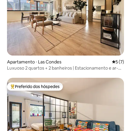
Apartamento ⋅ Las Condes
5 de uma 
5 (7)
Luxuoso 2 quartos + 2 banheiros | Estacionamento e ar-
condicionado | Las Condes
Preferido dos hóspedes
Entre os melhores preferidos dos hóspedes