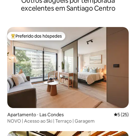
Outros aluguéis por temporada
excelentes em Santiago Centro
Preferido dos hóspedes
Entre os melhores preferidos dos hóspedes
Apartamento ⋅ Las Condes
5 de uma a
5 (25)
NOVO | Acesso ao Ski | Terraço | Garagem