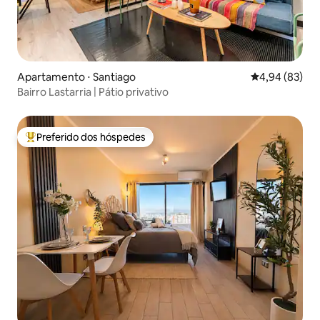
Apartamento ⋅ Santiago
4,94 de uma a
4,94 (83)
Bairro Lastarria | Pátio privativo
Preferido dos hóspedes
Entre os melhores preferidos dos hóspedes