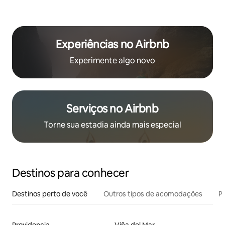
Experiências no Airbnb
Experimente algo novo
Serviços no Airbnb
Torne sua estadia ainda mais especial
Destinos para conhecer
Destinos perto de você
Outros tipos de acomodações
Pr
Providencia
Viña del Mar