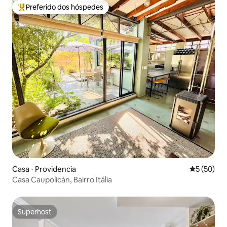
Preferido dos hóspedes
Entre os melhores preferidos dos hóspedes
Casa ⋅ Providencia
5 de uma a
5 (50)
Casa Caupolicán, Bairro Itália
Superhost
Superhost