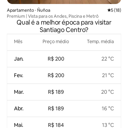
Apartamento ⋅ Ñuñoa
5 de uma a
5 (18)
Premium | Vista para os Andes, Piscina e Metrô
Qual é a melhor época para visitar
Santiago Centro?
Mês
Preço médio
Temp. média
Jan.
R$ 200
22 °C
Fev.
R$ 200
21 °C
Mar.
R$ 189
20 °C
Abr.
R$ 189
16 °C
Mai.
R$ 184
13 °C