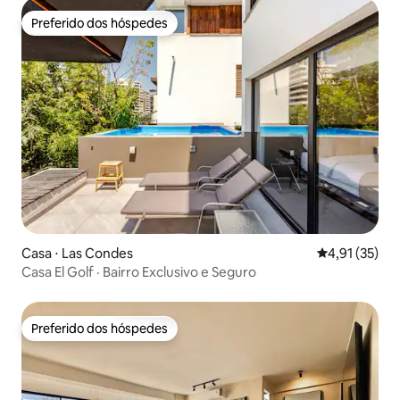
Preferido dos hóspedes
Preferido dos hóspedes
Casa ⋅ Las Condes
4,91 de uma a
4,91 (35)
Casa El Golf · Bairro Exclusivo e Seguro
Preferido dos hóspedes
Preferido dos hóspedes