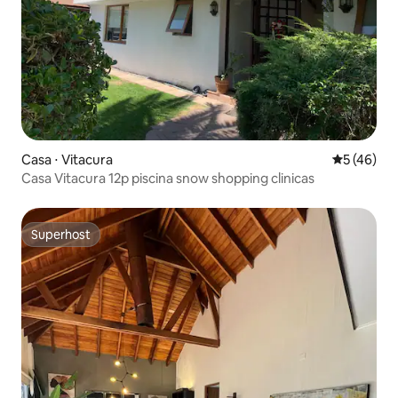
Casa ⋅ Vitacura
5 de uma a
5 (46)
Casa Vitacura 12p piscina snow shopping clinicas
Superhost
Superhost