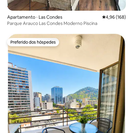
Apartamento ⋅ Las Condes
4,96 de uma av
4,96 (168)
Parque Arauco Las Condes Moderno Piscina
Preferido dos hóspedes
Preferido dos hóspedes