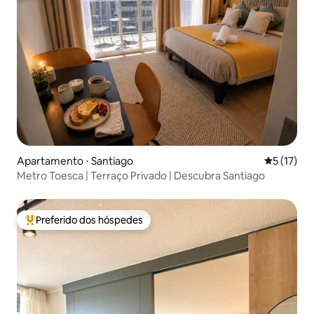
Apartamento ⋅ Santiago
5 de uma a
5 (17)
Metro Toesca | Terraço Privado | Descubra Santiago
Preferido dos hóspedes
Entre os melhores preferidos dos hóspedes