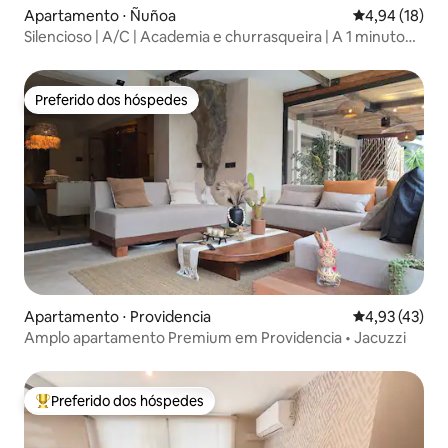
Apartamento ⋅ Ñuñoa
4,94 de uma a
4,94 (18)
Silencioso | A/C | Academia e churrasqueira | A 1 minuto
do metrô
Preferido dos hóspedes
Preferido dos hóspedes
Apartamento ⋅ Providencia
4,93 de uma a
4,93 (43)
Amplo apartamento Premium em Providencia • Jacuzzi
Preferido dos hóspedes
Entre os melhores preferidos dos hóspedes