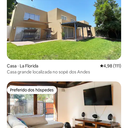
Casa ⋅ La Florida
4,98 de uma av
4,98 (111)
Casa grande localizada no sopé dos Andes
Preferido dos hóspedes
Preferido dos hóspedes