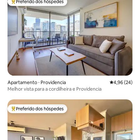
Preferido dos hóspedes
Entre os melhores preferidos dos hóspedes
Apartamento ⋅ Providencia
4,96 de uma a
4,96 (24)
Melhor vista para a cordilheira e Providencia
Preferido dos hóspedes
Entre os melhores preferidos dos hóspedes