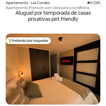
Apartamento ⋅ Las Condes
5 de uma av
5 (124)
Apartamento Premium com vista para a cordilheira.
Aluguel por temporada de casas
privativas pet friendly
Preferido dos hóspedes
Entre os melhores preferidos dos hóspedes