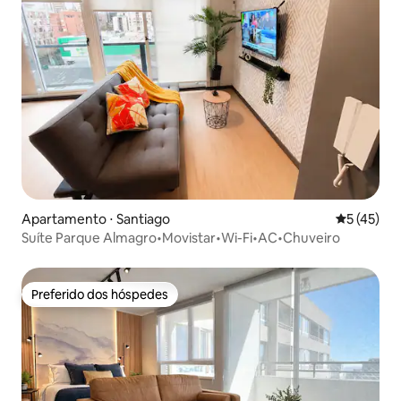
Apartamento ⋅ Santiago
5 de uma a
5 (45)
Suíte Parque Almagro•Movistar•Wi-Fi•AC•Chuveiro
Preferido dos hóspedes
Preferido dos hóspedes