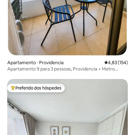
Apartamento ⋅ Providencia
4,83 de uma av
4,83 (154)
Apartamento 9 para 3 pessoas, Providencia + Metro
Manuel Montt
Preferido dos hóspedes
Entre os melhores preferidos dos hóspedes