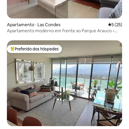
Apartamento ⋅ Las Condes
5 de uma a
5 (25)
Apartamento moderno em frente ao Parque Arauco •
Aquecimento
Preferido dos hóspedes
Entre os melhores preferidos dos hóspedes