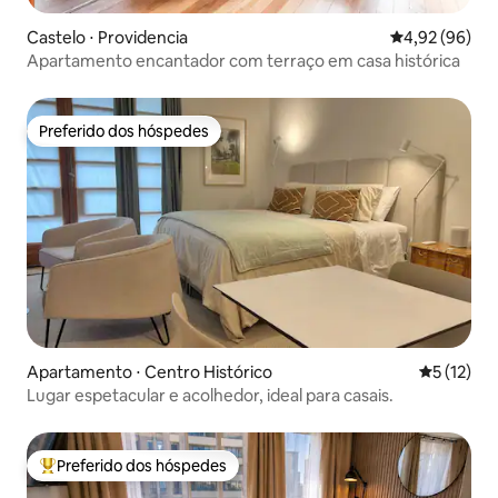
Castelo ⋅ Providencia
4,92 de uma a
4,92 (96)
Apartamento encantador com terraço em casa histórica
Preferido dos hóspedes
Preferido dos hóspedes
Apartamento ⋅ Centro Histórico
5 de uma a
5 (12)
Lugar espetacular e acolhedor, ideal para casais.
Preferido dos hóspedes
Entre os melhores preferidos dos hóspedes