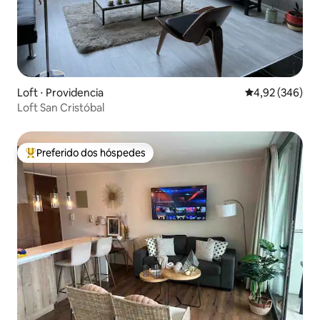
Loft ⋅ Providencia
4,92 de uma ava
4,92 (346)
Loft San Cristóbal
Preferido dos hóspedes
Entre os melhores preferidos dos hóspedes