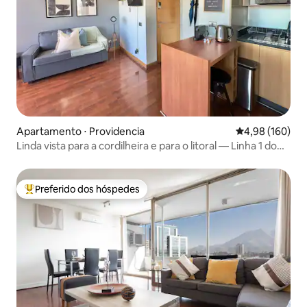
Apartamento ⋅ Providencia
4,98 de uma av
4,98 (160)
Linda vista para a cordilheira e para o litoral — Linha 1 do
metrô
Preferido dos hóspedes
Entre os melhores preferidos dos hóspedes