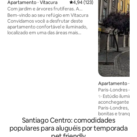
Apartamento ⋅ Vitacura
4,94 de uma avaliação média de 
4,94 (123)
Com jardim e árvores frutíferas. A
poucos passos do Parque Arauco.
Bem-vindo ao seu refúgio em Vitacura
Convidamos você a desfrutar deste
apartamento confortável e iluminado,
localizado em uma das áreas mais
bonitas e seguras de Santiago. Aqui,
você estará a poucos passos do
shopping Parque Arauco, do Parque
Araucano, da Clínica Alemana e de uma
variedade de restaurantes e lojas. O
apartamento foi projetado para que
você se sinta em casa. Ele conta com
uma cozinha embutida totalmente
Apartamento ⋅ Sa
equipada para que você possa cozinhar
Paris-Londres – Tr
o que quiser, uma cama king size
em localização pri
✨ Estúdio iluminad
confortável e um sofá-cama de 2
aconchegante no 
lugares com sobrecolchão.
Paris-Londres, um
bonitas e tranquil
Santiago Centro: comodidades
espaço tranquilo, 
totalmente equip
populares para aluguéis por temporada
tranquila para o pá
pet friendly
para relaxar e fugi