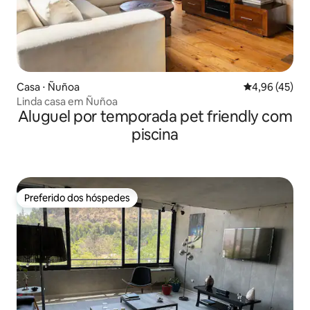
Casa ⋅ Ñuñoa
4,96 de uma a
4,96 (45)
Linda casa em Ñuñoa
Aluguel por temporada pet friendly com
piscina
Preferido dos hóspedes
Preferido dos hóspedes