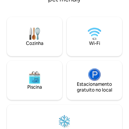
relaxar, trabalha
explorar a pé. 📍 A poucos passos do
metrô, do Morro d
Moneda, de cafés 
Acomoda de 1 a 3 
rápido, Smart TV,
check-in autônom
Cozinha
Wi-Fi
Estacionamento
Piscina
gratuito no local