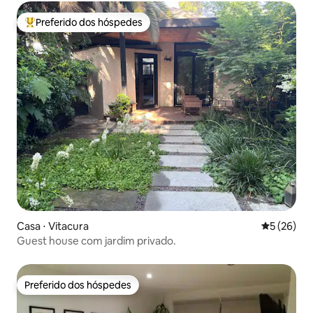
Preferido dos hóspedes
Entre os melhores preferidos dos hóspedes
Casa ⋅ Vitacura
5 de uma a
5 (26)
Guest house com jardim privado.
Preferido dos hóspedes
Preferido dos hóspedes