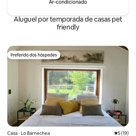
Ar-condicionado
Aluguel por temporada de casas pet
friendly
Preferido dos hóspedes
Preferido dos hóspedes
Casa ⋅ Lo Barnechea
5 de uma a
5 (19)