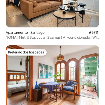
Apartamento ⋅ Santiago
5 de uma a
5 (11)
NOMA | Metrô Sta. Lucia | 2 camas | Ar-condicionado | Wi-
Fi
Preferido dos hóspedes
Preferido dos hóspedes