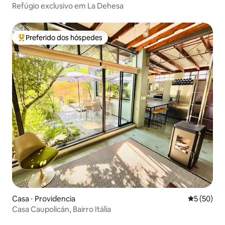
Refúgio exclusivo em La Dehesa
Preferido dos hóspedes
Entre os melhores preferidos dos hóspedes
Casa ⋅ Providencia
5 de uma a
5 (50)
Casa Caupolicán, Bairro Itália