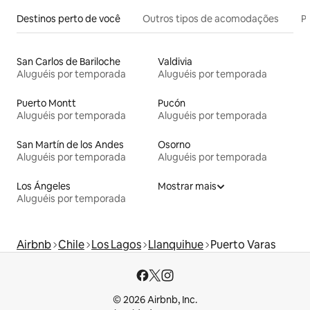
Destinos perto de você
Outros tipos de acomodações
Pr
San Carlos de Bariloche
Valdivia
Aluguéis por temporada
Aluguéis por temporada
Puerto Montt
Pucón
Aluguéis por temporada
Aluguéis por temporada
San Martín de los Andes
Osorno
Aluguéis por temporada
Aluguéis por temporada
Los Ángeles
Mostrar mais
Aluguéis por temporada
Airbnb
Chile
Los Lagos
Llanquihue
Puerto Varas
© 2026 Airbnb, Inc.