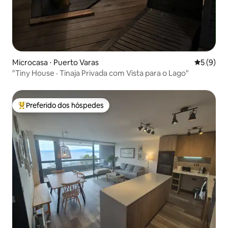
Microcasa ⋅ Puerto Varas
5 de uma 
5 (9)
"Tiny House · Tinaja Privada com Vista para o Lago"
Preferido dos hóspedes
Entre os melhores preferidos dos hóspedes