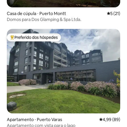
Casa de cúpula ⋅ Puerto Montt
5 de uma a
5 (21)
Domos para Dos Glamping & Spa Ltda.
Preferido dos hóspedes
Entre os melhores preferidos dos hóspedes
Apartamento ⋅ Puerto Varas
4,99 de uma av
4,99 (89)
Apartamento com vista para o lago