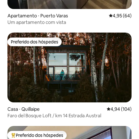
Apartamento ⋅ Puerto Varas
4,95 de uma a
4,95 (64)
Um apartamento com vista
Preferido dos hóspedes
Preferido dos hóspedes
Casa ⋅ Quillaipe
4,94 de uma av
4,94 (104)
Faro del Bosque Loft / km 14 Estrada Austral
Preferido dos hóspedes
Entre os melhores preferidos dos hóspedes