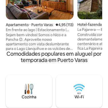
Hotel-fazenda ⋅ P
Apartamento ⋅ Puerto Varas
4,95 de uma avaliação média de 
4,95 (113)
s
La Pajarera — Bo
Em frente ao lago | Estacionamento |
Puerto Varas
Construída com m
Sejam bem-vindos! Somos o Nico e a
desmantelamento
Pancha 😊. Aproveite nosso
centenário e atrá
apartamento com vista deslumbrante
fica La Pajarera. C
para o Lago Llanquihue e os vulcões de
Comodidades populares em aluguel por
com uma arquitetu
todos os seus cômodos e áreas comuns.
com a luz, o sol 
Atenciosamente: Vistas: pôr do sol
temporada em Puerto Varas
e se abre para um
inigualável a partir do terraço privativo.
que enfrenta a ve
Localização: a poucos passos da orla, da
região. Sala de est
praia e de restaurantes. Caminhe até
jantar e banheiro d
toda a área do centro da cidade.
andar. Quarto com
Comodidades: Wi-Fi rápido e
escrivaninha que d
estacionamento privativo incluídos. Um
inspira e concentr
espaço moderno e acolhedor, projetado
segundo andar. Te
para que você viva a magia de Puerto
Cozinha
Wi-Fi
Varas com total tranquilidade. Contamos
com sua presença!