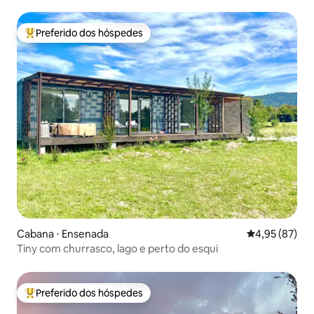
Preferido dos hóspedes
Entre os melhores preferidos dos hóspedes
Cabana ⋅ Ensenada
4,95 de uma a
4,95 (87)
Tiny com churrasco, lago e perto do esqui
Preferido dos hóspedes
Entre os melhores preferidos dos hóspedes