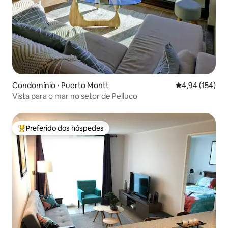
Condomínio ⋅ Puerto Montt
4,94 de uma av
4,94 (154)
Vista para o mar no setor de Pelluco
Preferido dos hóspedes
Entre os melhores preferidos dos hóspedes