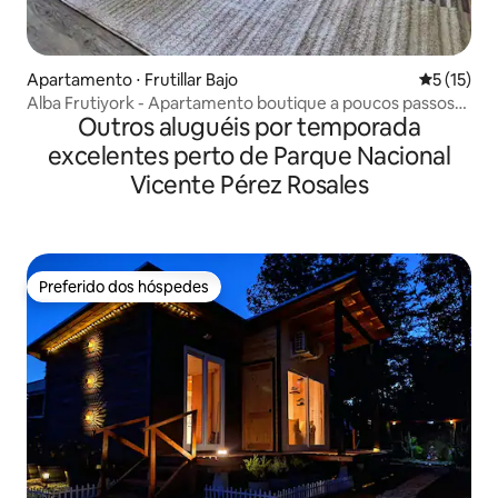
Apartamento ⋅ Frutillar Bajo
5 de uma a
5 (15)
Alba Frutiyork - Apartamento boutique a poucos passos
Outros aluguéis por temporada
de tudo
excelentes perto de Parque Nacional
Vicente Pérez Rosales
Preferido dos hóspedes
Preferido dos hóspedes