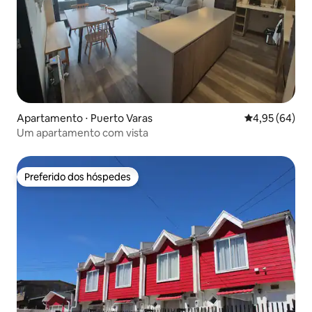
Apartamento ⋅ Puerto Varas
4,95 de uma a
4,95 (64)
Um apartamento com vista
Preferido dos hóspedes
Preferido dos hóspedes