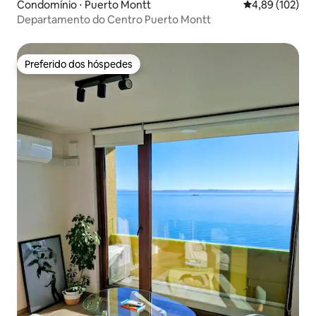
Condomínio ⋅ Puerto Montt
4,89 de uma av
4,89 (102)
Departamento do Centro Puerto Montt
Preferido dos hóspedes
Preferido dos hóspedes