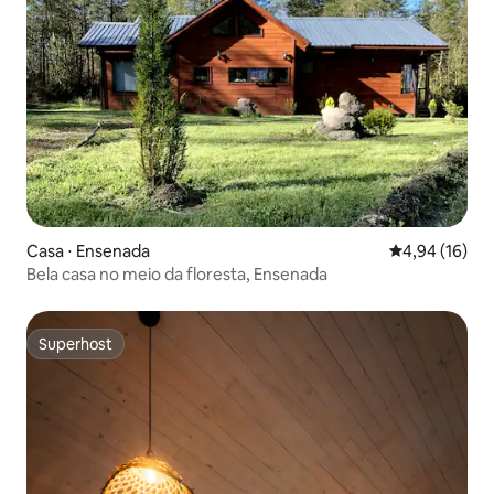
Casa ⋅ Ensenada
4,94 de uma a
4,94 (16)
Bela casa no meio da floresta, Ensenada
Superhost
Superhost