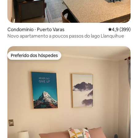
Condomínio ⋅ Puerto Varas
4,9 de uma av
4,9 (399)
Novo apartamento a poucos passos do lago Llanquihue
Preferido dos hóspedes
Preferido dos hóspedes