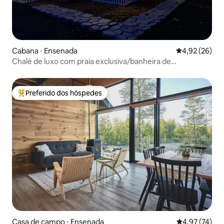
Cabana ⋅ Ensenada
4,92 de uma a
4,92 (26)
Chalé de luxo com praia exclusiva/banheira de
hidromassagem por dia
Preferido dos hóspedes
Entre os melhores preferidos dos hóspedes
Casa de campo ⋅ Ensenada
4,97 de uma a
4,97 (74)