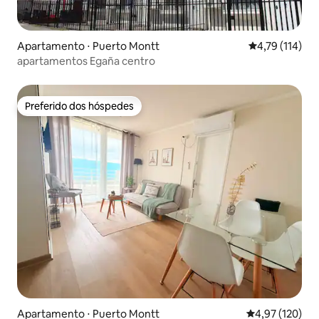
Apartamento ⋅ Puerto Montt
4,79 de uma av
4,79 (114)
apartamentos Egaña centro
Preferido dos hóspedes
Preferido dos hóspedes
Apartamento ⋅ Puerto Montt
4,97 de uma av
4,97 (120)