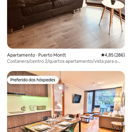
Apartamento ⋅ Puerto Montt
4,85 de uma ava
4,85 (286)
Costanera/centro 2/quartos apartamento/vista para o
mar
Preferido dos hóspedes
Preferido dos hóspedes