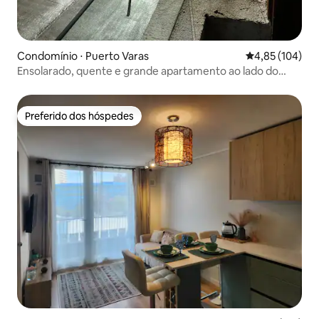
Condomínio ⋅ Puerto Varas
4,85 de uma av
4,85 (104)
Ensolarado, quente e grande apartamento ao lado do
lago.
Preferido dos hóspedes
Preferido dos hóspedes