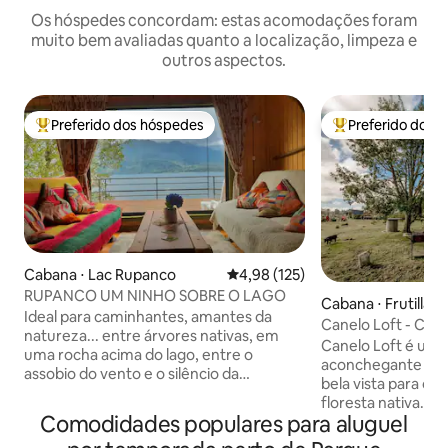
Os hóspedes concordam: estas acomodações foram
muito bem avaliadas quanto a localização, limpeza e
outros aspectos.
Preferido dos hóspedes
Preferido dos 
Entre os melhores preferidos dos hóspedes
Entre os melhore
Cabana ⋅ Lac Rupanco
4,98 de uma avaliação média de 
4,98 (125)
RUPANCO UM NINHO SOBRE O LAGO
Cabana ⋅ Frutillar
Ideal para caminhantes, amantes da
Canelo Loft - Chalé
natureza... entre árvores nativas, em
Chile
Canelo Loft é um
uma rocha acima do lago, entre o
aconchegante par
assobio do vento e o silêncio da
bela vista para os
montanha... colocamos esta cabana que
floresta nativa. Condomínio tranquilo e
oferece tranquilidade em uma paisagem
Comodidades populares para aluguel
seguro, ideal para descan
sul muito pouco frequentada.
lençóis e toalhas. Wi-Fi, Smart TV, A/C,