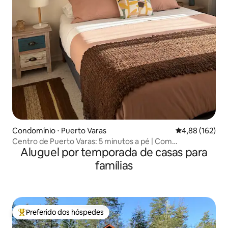
Condomínio ⋅ Puerto Varas
4,88 de uma av
4,88 (162)
Centro de Puerto Varas: 5 minutos a pé | Com
Aluguel por temporada de casas para
estacionamento
famílias
Preferido dos hóspedes
Entre os melhores preferidos dos hóspedes