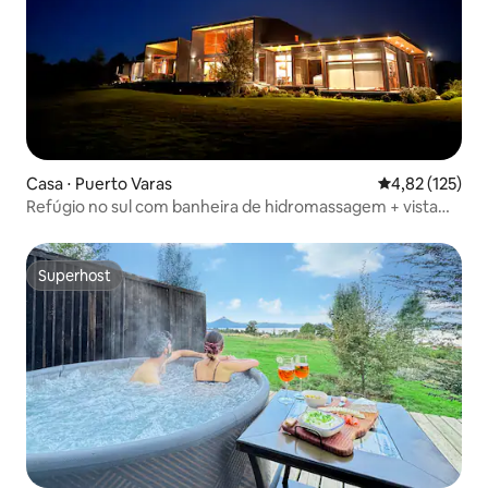
Casa ⋅ Puerto Varas
4,82 de uma av
4,82 (125)
Refúgio no sul com banheira de hidromassagem + vista
para o vulcão
Superhost
Superhost