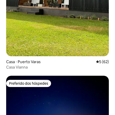
Casa ⋅ Puerto Varas
5 de uma a
5 (62)
Casa Vianna
Preferido dos hóspedes
Preferido dos hóspedes