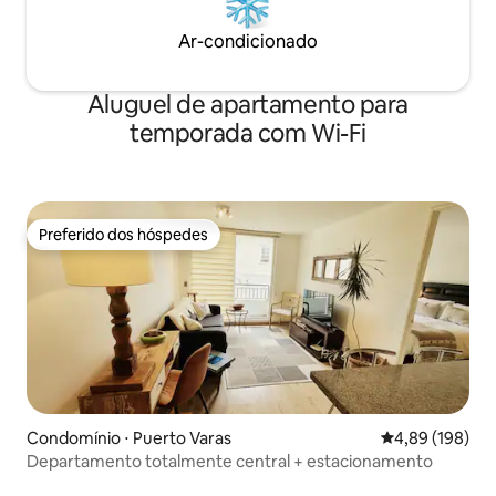
Ar-condicionado
Aluguel de apartamento para
temporada com Wi-Fi
Preferido dos hóspedes
Preferido dos hóspedes
Condomínio ⋅ Puerto Varas
4,89 de uma av
4,89 (198)
Departamento totalmente central + estacionamento