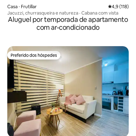
Casa ⋅ Frutillar
4,9 de uma av
4,9 (118)
Jacuzzi, churrasqueira e natureza · Cabana com vista
Aluguel por temporada de apartamento
com ar-condicionado
Preferido dos hóspedes
Preferido dos hóspedes