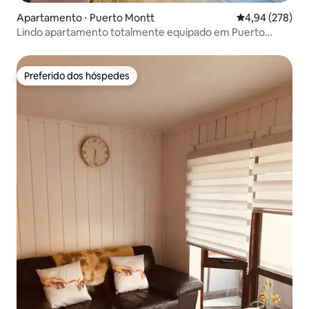
Apartamento ⋅ Puerto Montt
4,94 de uma ava
4,94 (278)
Lindo apartamento totalmente equipado em Puerto
Montt
Preferido dos hóspedes
Preferido dos hóspedes