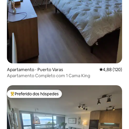
Apartamento ⋅ Puerto Varas
4,88 de uma av
4,88 (120)
Apartamento Completo com 1 Cama King
Preferido dos hóspedes
Entre os melhores preferidos dos hóspedes