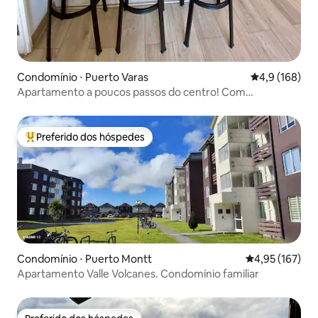
Condomínio ⋅ Puerto Varas
4,9 de uma av
4,9 (168)
Apartamento a poucos passos do centro! Com
estacionamento
Preferido dos hóspedes
Entre os melhores preferidos dos hóspedes
Condomínio ⋅ Puerto Montt
4,95 de uma av
4,95 (167)
Apartamento Valle Volcanes. Condomínio familiar