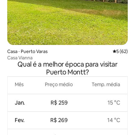
Casa ⋅ Puerto Varas
5 de uma a
5 (62)
Casa Vianna
Qual é a melhor época para visitar
Puerto Montt?
Mês
Preço médio
Temp. média
Jan.
R$ 259
15 °C
Fev.
R$ 269
14 °C