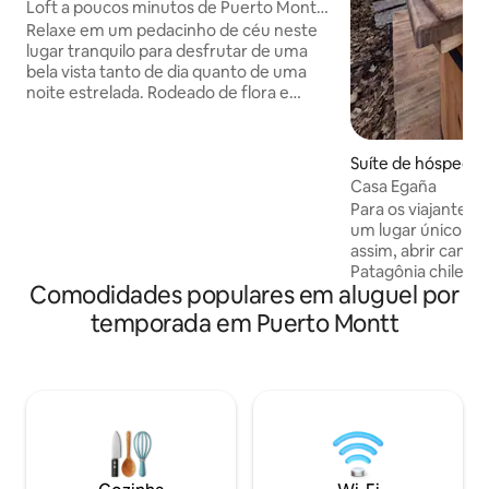
Loft a poucos minutos de Puerto Montt,
Carretera Austral
Relaxe em um pedacinho de céu neste
lugar tranquilo para desfrutar de uma
bela vista tanto de dia quanto de uma
noite estrelada. Rodeado de flora e
fauna silvestres. Em um loft semi-
rústico, para fazer uma pausa e
continuar ao longo desta estrada austral
Suíte de hóspedes
e/ou desfrutar de um delicioso
ontt
Casa Egaña
churrasco. A 10 minutos de Puerto
Para os viajantes. Queremos apresentar
Montt e a 30 minutos de Puerto Varas.
um lugar único par
Perto de shopping center, farmácias e
assim, abrir camin
posto de gasolina. Localização próxima
Patagônia chilena 
para explorar o Parque Nacional Alerce
Comodidades populares em aluguel por
cidade. Temos uma
Andino, Lago Chapo, Correntoso, Caleta
centro de Puerto
temporada em Puerto Montt
La Arena.
comodidades bási
descanso. Você po
banheira de hidr
manhã personalizado, e info
turísticas. Um lugar especial, cercado
por árvores e tran
pode se desconec
exterior, mesmo e