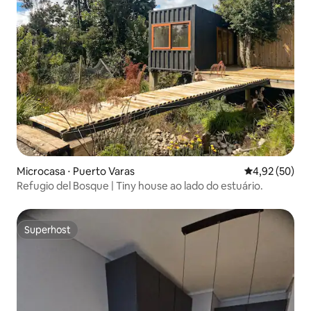
Microcasa ⋅ Puerto Varas
4,92 de uma a
4,92 (50)
Refugio del Bosque | Tiny house ao lado do estuário.
Superhost
Superhost