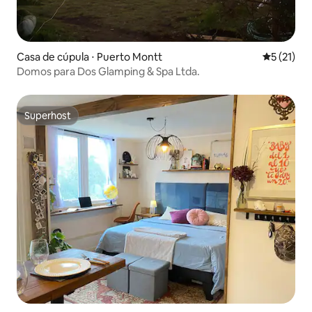
Casa de cúpula ⋅ Puerto Montt
5 de uma a
5 (21)
Domos para Dos Glamping & Spa Ltda.
Superhost
Superhost