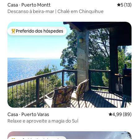
Casa ⋅ Puerto Montt
5 de uma a
5 (13)
Descanso à beira-mar | Chalé em Chinquihue
Preferido dos hóspedes
Entre os melhores preferidos dos hóspedes
Casa ⋅ Puerto Varas
4,99 de uma av
4,99 (89)
Relaxe e aproveite a magia do Sul