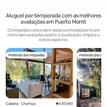
Aluguel por temporada com as melhores
avaliações em Puerto Montt
Os hóspedes concordam: estas acomodações foram
muito bem avaliadas quanto a localização, limpeza e
outros aspectos.
Preferido dos hóspedes
Preferido dos hó
Preferido dos hóspedes
Preferido dos hó
Cabana ⋅ Chamiza
4,93 de uma avaliação média de
4,93 (46)