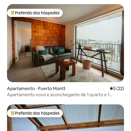
Preferido dos hóspedes
Entre os melhores preferidos dos hóspedes
Apartamento ⋅ Puerto Montt
5 de uma a
5 (22)
Apartamento novo e aconchegante de 1 quarto e 1
banheiro, com Wi-Fi e vaga de estacionamento
Preferido dos hóspedes
Entre os melhores preferidos dos hóspedes