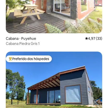
Cabana ⋅ Puyehue
4,97 de uma a
4,97 (33)
Cabana Piedra Gris 1
Preferido dos hóspedes
Entre os melhores preferidos dos hóspedes