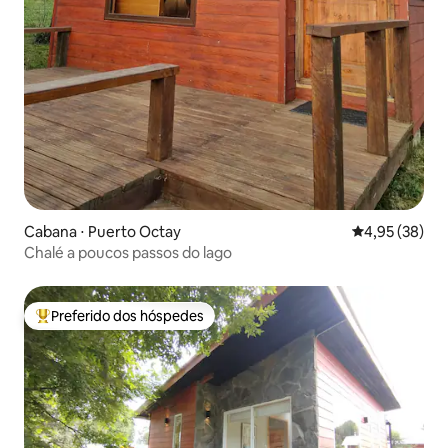
Cabana ⋅ Puerto Octay
4,95 de uma a
4,95 (38)
Chalé a poucos passos do lago
Preferido dos hóspedes
Entre os melhores preferidos dos hóspedes