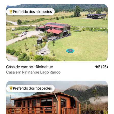
Preferido dos hóspedes
Entre os melhores preferidos dos hóspedes
Casa de campo ⋅ Rininahue
5 de uma a
5 (26)
Casa em Riñinahue Lago Ranco
Preferido dos hóspedes
Entre os melhores preferidos dos hóspedes