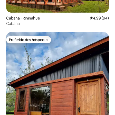
Cabana ⋅ Rininahue
4,99 de uma av
4,99 (94)
Cabana
Preferido dos hóspedes
Preferido dos hóspedes