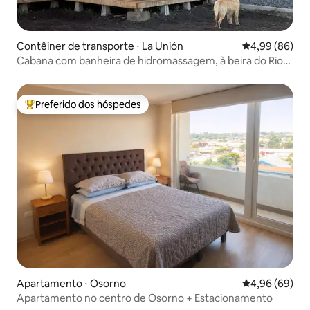
Contêiner de transporte ⋅ La Unión
4,99 de uma av
4,99 (86)
Cabana com banheira de hidromassagem, à beira do Rio
Bueno
Preferido dos hóspedes
Entre os melhores preferidos dos hóspedes
Apartamento ⋅ Osorno
4,96 de uma av
4,96 (69)
Apartamento no centro de Osorno + Estacionamento