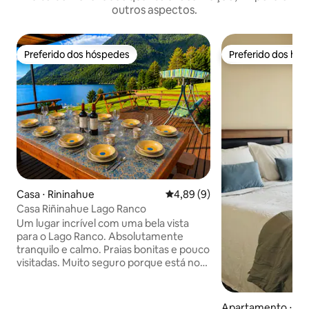
outros aspectos.
Preferido dos hóspedes
Preferido dos hó
Preferido dos hóspedes
Preferido dos hó
Casa ⋅ Rininahue
4,89 de uma avaliação média d
4,89 (9)
Casa Riñinahue Lago Ranco
Um lugar incrível com uma bela vista
para o Lago Ranco. Absolutamente
tranquilo e calmo. Praias bonitas e pouco
visitadas. Muito seguro porque está no
meio de um condomínio. Se você está
procurando se desconectar e se
conectar com a natureza, você vai
Apartamento ⋅ Os