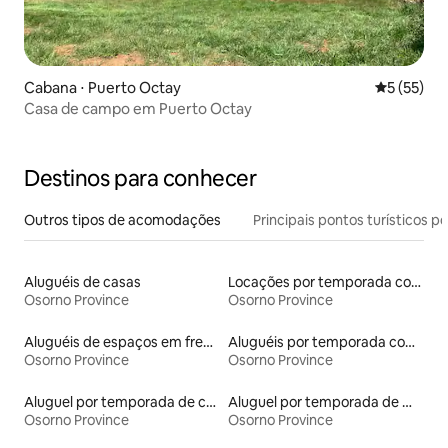
Cabana ⋅ Puerto Octay
5 de uma a
5 (55)
Casa de campo em Puerto Octay
Destinos para conhecer
Outros tipos de acomodações
Principais pontos turísticos po
Aluguéis de casas
Locações por temporada com piscina
Osorno Province
Osorno Province
Aluguéis de espaços em frente à praia
Aluguéis por temporada com acesso ao lago
Osorno Province
Osorno Province
Aluguel por temporada de casas arredondadas
Aluguel por temporada de microcasas
Osorno Province
Osorno Province