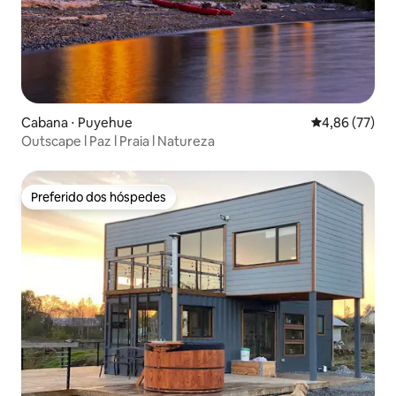
Cabana ⋅ Puyehue
4,86 de uma a
4,86 (77)
Outscape l Paz l Praia l Natureza
Preferido dos hóspedes
Preferido dos hóspedes