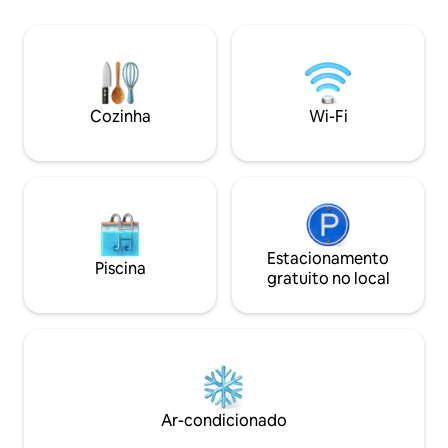
composto por uma cozinha totalmente
equipada + área de jantar, um elegante
salão, 2 quartos grandes com camas
super-king e 2 banheiros, um com uma
luxuosa banheira independente.
Também temos um sofá-cama de casal
Cozinha
Wi-Fi
confortável na sala de estar que pode
acomodar duas pessoas.
Estacionamento
Piscina
gratuito no local
Ar-condicionado