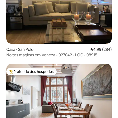
Casa ⋅ San Polo
4,99 de uma ava
4,99 (284)
Noites mágicas em Veneza - 027042 - LOC - 08915
Preferido dos hóspedes
Entre os melhores preferidos dos hóspedes