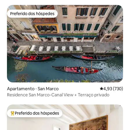
Preferido dos hóspedes
Preferido dos hóspedes
Apartamento ⋅ San Marco
4,93 de uma av
4,93 (730)
Residence San Marco-Canal View + Terraço privado
Preferido dos hóspedes
Entre os melhores preferidos dos hóspedes