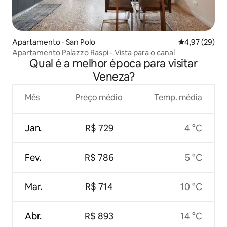
Apartamento ⋅ San Polo
4,97 de uma a
4,97 (29)
Apartamento Palazzo Raspi - Vista para o canal
Qual é a melhor época para visitar
Veneza?
Mês
Preço médio
Temp. média
Jan.
R$ 729
4 °C
Fev.
R$ 786
5 °C
Mar.
R$ 714
10 °C
Abr.
R$ 893
14 °C