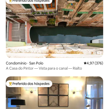
Preferido dos hóspedes
Entre os melhores preferidos dos hóspedes
Condomínio ⋅ San Polo
4,97 de uma av
4,97 (376)
A Casa do Pintor — Vista para o canal — Rialto
Preferido dos hóspedes
Entre os melhores preferidos dos hóspedes