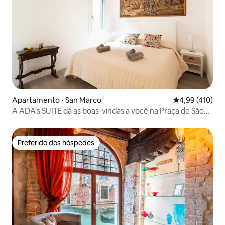
Apartamento ⋅ San Marco
4,99 de uma av
4,99 (410)
A ADA's SUITE dá as boas-vindas a você na Praça de São
Marcos
Preferido dos hóspedes
Preferido dos hóspedes