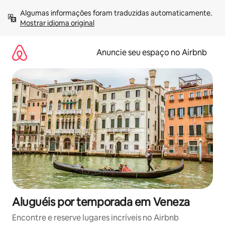
Pular
Algumas informações foram traduzidas automaticamente. 
para
Mostrar idioma original
o
conteúdo
Anuncie seu espaço no Airbnb
Aluguéis por temporada em Veneza
Encontre e reserve lugares incríveis no Airbnb