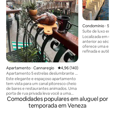
Condomínio ⋅ San
Suíte de luxo em 
privativo e design
Localizada em um 
anterior ao século 
oferece uma expe
refinada e autênt
do Grande Canal, f
da Piazzale Roma (
da estação ferrovi
Apartamento ⋅ Cannaregio
4,96 de uma avaliação média de 
4,96 (140)
garantindo uma che
Apartamento 5 estrelas deslumbrante e
acesso a todas as
superestiloso à beira do canal!
Este elegante e espaçoso apartamento
Com vista para u
tem vista para um canal pitoresco cheio
tranquilo e pitore
de bares e restaurantes animados. Uma
metros do encantad
porta de rua privada leva você a uma
suíte oferece uma
Comodidades populares em aluguel por
área de serviço no piso térreo (lavadora
encantadora, idea
e secadora) e, em seguida, no andar de
temporada em Veneza
procuram conforto
cima, você entra em um espaço
deslumbrante projetado por arquitetos,