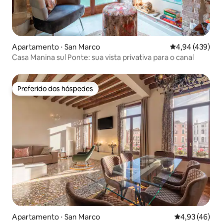
Apartamento ⋅ San Marco
4,94 de uma av
4,94 (439)
Casa Manina sul Ponte: sua vista privativa para o canal
Preferido dos hóspedes
Preferido dos hóspedes
Apartamento ⋅ San Marco
4,93 de uma a
4,93 (46)