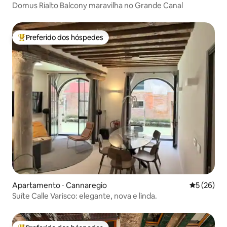
Domus Rialto Balcony maravilha no Grande Canal
Preferido dos hóspedes
Entre os melhores preferidos dos hóspedes
Apartamento ⋅ Cannaregio
5 de uma a
5 (26)
Suíte Calle Varisco: elegante, nova e linda.