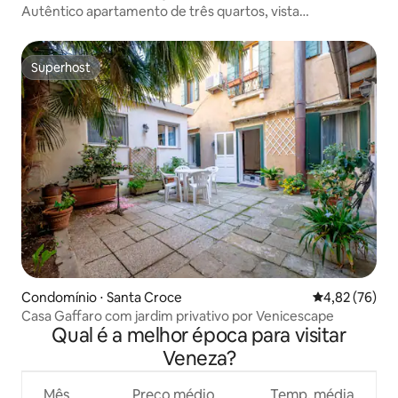
Autêntico apartamento de três quartos, vista
deslumbrante para o canal
Superhost
Superhost
Condomínio ⋅ Santa Croce
4,82 de uma a
4,82 (76)
Casa Gaffaro com jardim privativo por Venicescape
Qual é a melhor época para visitar
Veneza?
Mês
Preço médio
Temp. média