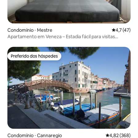
Condomínio ⋅ Mestre
4,7 de uma a
4,7 (47)
Apartamento em Veneza – Estadia fácil para visitas
inteligentes
Preferido dos hóspedes
Preferido dos hóspedes
Condomínio ⋅ Cannaregio
4,82 de uma ava
4,82 (368)