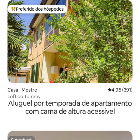
Preferido dos hóspedes
Entre os melhores preferidos dos hóspedes
Casa ⋅ Mestre
4,96 de uma av
4,96 (391)
Loft do Tommy
Aluguel por temporada de apartamento
com cama de altura acessível
Superhost