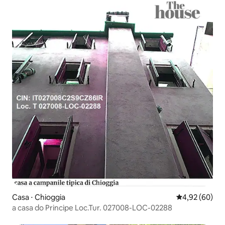
Casa ⋅ Chioggia
4,92 de uma a
4,92 (60)
a casa do Principe Loc.Tur. 027008-LOC-02288