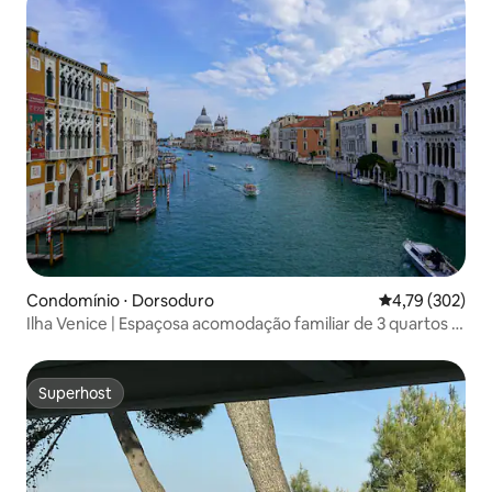
Condomínio ⋅ Dorsoduro
4,79 de uma av
4,79 (302)
Ilha Venice | Espaçosa acomodação familiar de 3 quartos |
Acomoda 6 pessoas
Superhost
Superhost