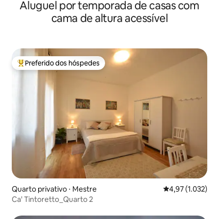
Aluguel por temporada de casas com
cama de altura acessível
Preferido dos hóspedes
Entre os melhores preferidos dos hóspedes
Quarto privativo ⋅ Mestre
4,97 de uma aval
4,97 (1.032)
Ca' Tintoretto_Quarto 2