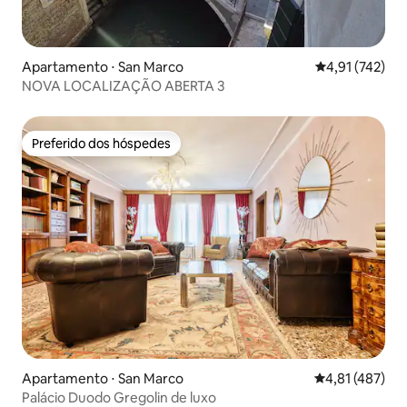
Apartamento ⋅ San Marco
4,91 de uma av
4,91 (742)
NOVA LOCALIZAÇÃO ABERTA 3
Preferido dos hóspedes
Preferido dos hóspedes
Apartamento ⋅ San Marco
4,81 de uma av
4,81 (487)
Palácio Duodo Gregolin de luxo