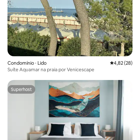
Condomínio ⋅ Lido
4,82 de uma a
4,82 (28)
Suíte Aquamar na praia por Venicescape
Superhost
Superhost