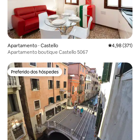
Apartamento ⋅ Castello
4,98 de uma av
4,98 (371)
Apartamento boutique Castello 5067
Preferido dos hóspedes
Preferido dos hóspedes