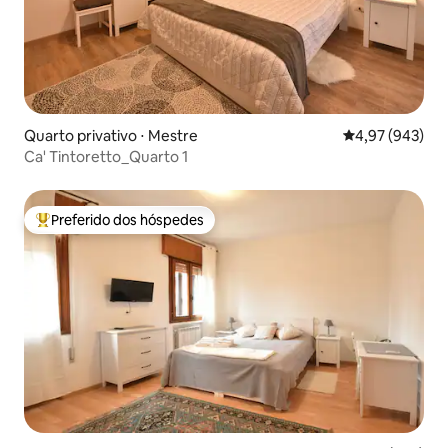
Quarto privativo ⋅ Mestre
4,97 de uma ava
4,97 (943)
Ca' Tintoretto_Quarto 1
Preferido dos hóspedes
Entre os melhores preferidos dos hóspedes