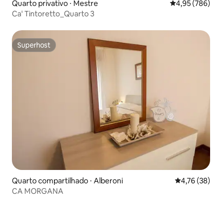
Quarto privativo ⋅ Mestre
4,95 de uma ava
4,95 (786)
Ca' Tintoretto_Quarto 3
Superhost
Superhost
Quarto compartilhado ⋅ Alberoni
4,76 de uma a
4,76 (38)
CA MORGANA