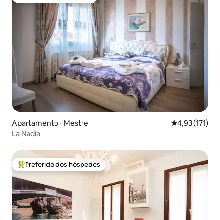
Preferido dos hóspedes
Apartamento ⋅ Mestre
4,93 de uma av
4,93 (171)
La Nadia
Preferido dos hóspedes
Entre os melhores preferidos dos hóspedes