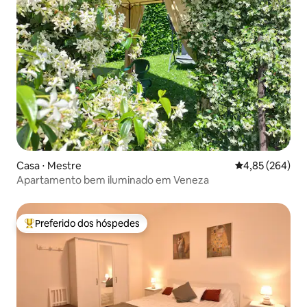
Casa ⋅ Mestre
4,85 de uma ava
4,85 (264)
Apartamento bem iluminado em Veneza
Preferido dos hóspedes
Entre os melhores preferidos dos hóspedes