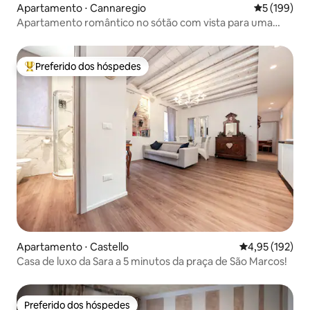
Apartamento ⋅ Cannaregio
5 de uma av
5 (199)
Apartamento romântico no sótão com vista para uma
igreja gótica
Preferido dos hóspedes
Entre os melhores preferidos dos hóspedes
Apartamento ⋅ Castello
4,95 de uma av
4,95 (192)
Casa de luxo da Sara a 5 minutos da praça de São Marcos!
Preferido dos hóspedes