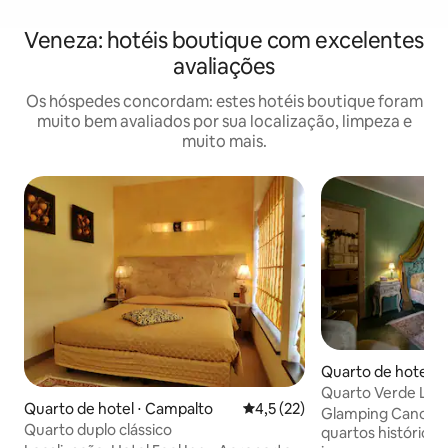
Veneza: hotéis boutique com excelentes
avaliações
Os hóspedes concordam: estes hotéis boutique foram
muito bem avaliados por sua localização, limpeza e
muito mais.
Quarto de hotel ⋅ 
Quarto Verde Lag
Quarto de hotel ⋅ Campalto
4,5 de uma avaliação média de
4,5 (22)
Canonici
Glamping Canonica
Quarto duplo clássico
quartos históricos