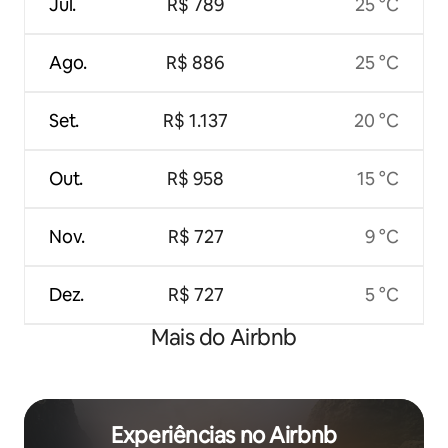
Jul.
R$ 789
25 °C
Ago.
R$ 886
25 °C
Set.
R$ 1.137
20 °C
Out.
R$ 958
15 °C
Nov.
R$ 727
9 °C
Dez.
R$ 727
5 °C
Mais do Airbnb
Experiências no Airbnb