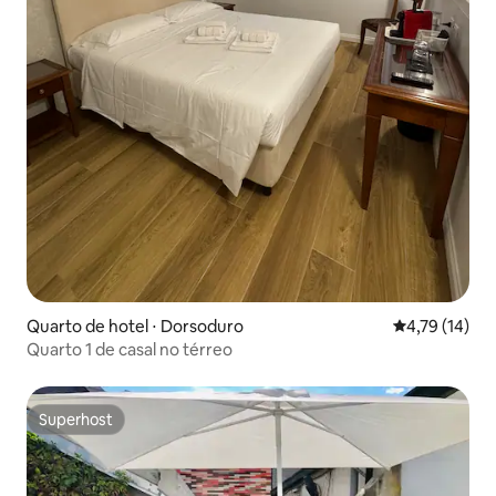
Quarto de hotel ⋅ Dorsoduro
4,79 de uma a
4,79 (14)
Quarto 1 de casal no térreo
Superhost
Superhost