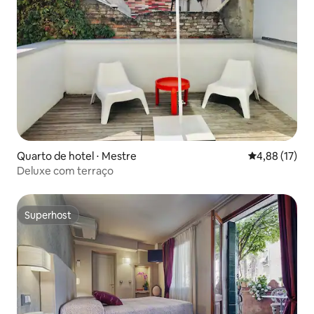
Quarto de hotel ⋅ Mestre
4,88 de uma a
4,88 (17)
Deluxe com terraço
Superhost
Superhost