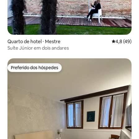
Quarto de hotel ⋅ Mestre
4,8 de uma a
4,8 (49)
Suíte Júnior em dois andares
Preferido dos hóspedes
Preferido dos hóspedes