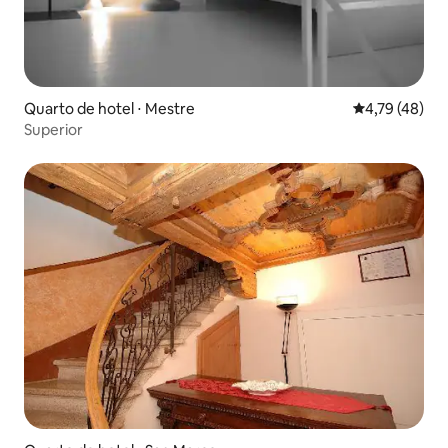
Quarto de hotel ⋅ Mestre
4,79 de uma a
4,79 (48)
Superior