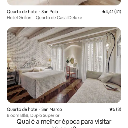
Quarto de hotel ⋅ San Polo
4,41 de uma a
4,41 (41)
Hotel Grifoni - Quarto de Casal Deluxe
Quarto de hotel ⋅ San Marco
5 de uma 
5 (3)
Bloom B&B, Duplo Superior
Qual é a melhor época para visitar