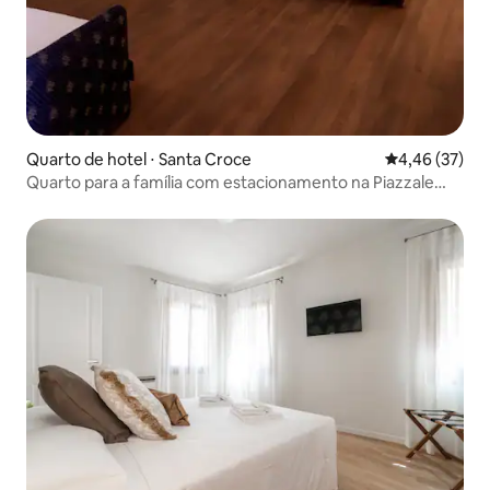
Quarto de hotel ⋅ Santa Croce
4,46 de uma a
4,46 (37)
Quarto para a família com estacionamento na Piazzale
Roma