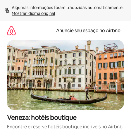
Pular
Algumas informações foram traduzidas automaticamente. 
para
Mostrar idioma original
o
conteúdo
Anuncie seu espaço no Airbnb
Veneza: hotéis boutique
Encontre e reserve hotéis boutique incríveis no Airbnb