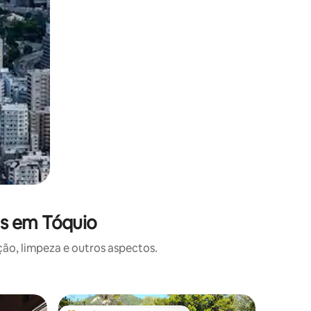
es em Tóquio
o, limpeza e outros aspectos.
Casa ⋅ S