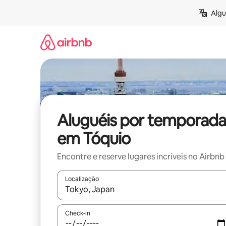
Pular
Algu
para
o
conteúdo
Aluguéis por temporada
em Tóquio
Encontre e reserve lugares incríveis no Airbnb
Localização
Quando os resultados estiverem disponíveis, expl
Check-in