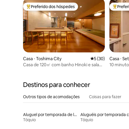
Preferido dos hóspedes
Prefe
Entre os melhores preferidos dos hóspedes
Entre os
Casa ⋅ Toshima City
5 de uma avaliação 
5 (30)
Casa ⋅ Se
Casa de 120㎡ com banho Hinoki e sala
10 minuto
de chá a 1 min da estação
Sangenja
Destinos para conhecer
Outros tipos de acomodações
Coisas para fazer
Aluguel por temporada de lofts
Tóquio
Tóquio