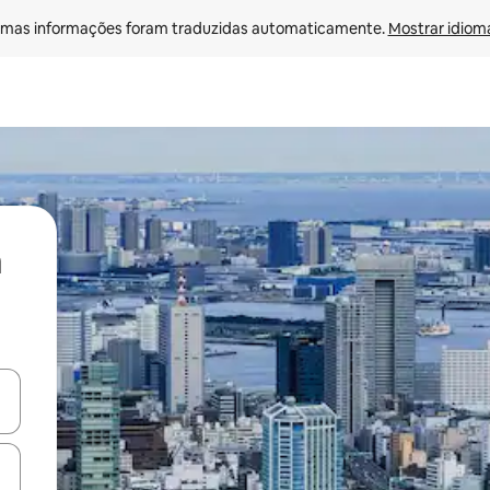
mas informações foram traduzidas automaticamente. 
Mostrar idioma
ore-os usando as seta para cima e para baixo do teclado ou tocando e