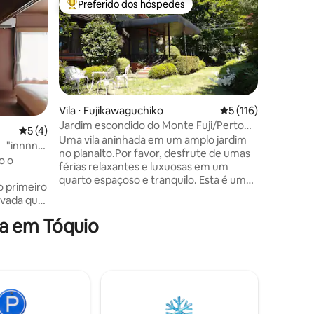
Preferido dos hóspedes
Prefe
Entre os melhores preferidos dos hóspedes
Entre o
はるのや/Cas
japonês
Renovamo
originalm
Airbnb. O
um peque
tsubo, ma
envolta e
que você
Vila ⋅ Fujikawaguchiko
5 de uma avaliação 
5 (116)
aguça seus v
Jardim escondido do Monte Fuji/Perto
5 de uma avaliação média de 5, 4 avaliações
5 (4)
ções
residenci
do Parque Oishi/Vila inteira
Uma vila aninhada em um amplo jardim
 "innnn-
aqueles 
no planalto.Por favor, desfrute de umas
l de
o o
podem usá-la. Há muitas 
férias relaxantes e luxuosas em um
stação
perigosas
quarto espaçoso e tranquilo. Esta é uma
ação
permitim
moradia privativa para aluguel que é ideal
rivada que
incluindo bebês. [Imp
como base para passeios turísticos no
 e que foi
com as di
Monte Fuji. Localizada na cênica margem
a em Tóquio
a casa
Estabele
norte do Lago Kawaguchi, com vista para
 5 minutos
deve env
o Monte Fuji do outro lado do lago, a vila é
ukuro na
sobre os
cercada por natureza abundante e belas
ada rua
Nome, en
árvores e oferece um alto nível de
eu um
passaporte Por favor, e
privacidade. Do Oishi Park e da margem
s de
informaç
do Lago Kawaguchi, que ficam a 5
formulár
minutos de distância a pé, você pode