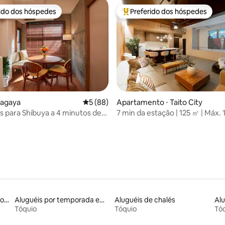
rido dos hóspedes
Preferido dos hóspedes
 melhores preferidos dos hóspedes
Entre os melhores preferidos d
média de 5, 30 avaliações
tagaya
5 de uma avaliação média de 5, 88 avalia
5 (88)
Apartamento ⋅ Taito City
s para Shibuya a 4 minutos de
7 min da estação | 125 ㎡ | Máx. 
yaưRetro modern
hóspedes | Asakusa a 13 min
Aluguéis por temporada com acesso ao lago
Aluguéis por temporada em albergue
Aluguéis de chalés
Tóquio
Tóquio
Tó