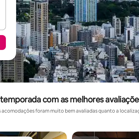
 temporada com as melhores avaliaçõ
 acomodações foram muito bem avaliadas quanto a localizaçã