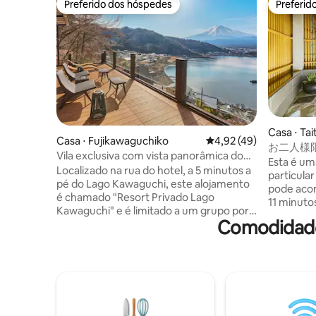
Preferido dos hóspedes
Preferid
Preferido dos hóspedes
Preferid
Casa ⋅ Tai
Casa ⋅ Fujikawaguchiko
4,92 de uma avaliação 
4,92 (49)
お二人様
Vila exclusiva com vista panorâmica do
和風のラグ
Esta é u
lago Kawaguchi e do Monte Fuji, ampla
Localizado na rua do hotel, a 5 minutos a
野観光拠
particula
varanda coberta com sauna
pé do Lago Kawaguchi, este alojamento
pode aco
é chamado "Resort Privado Lago
11 minutos
Kawaguchi" e é limitado a um grupo por
uma sala 
Comodidade
dia. Uma casa espaçosa com sauna e
banheiro 
banho de água, com varanda com vista
com um qu
para o Lago Kawaguchi e o Monte Fuji, e
direto. Também é fácil chegar a Shibuya,
você pode ver o Monte Fuji e o Lago
Ginza, Ue
Kawaguchi de todos os cômodos. A 5
tornando
minutos de carro da Estação
passeios t
Kawaguchiko Por favor, observe Sobre a
supermerc