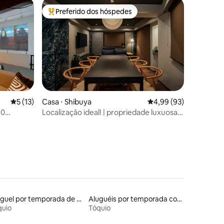
bonito de 55 metros quadrados, tatami
Preferido dos hóspedes
os hóspedes
Entre os melhores preferidos dos hóspedes
japonês + sala de estar, 2 banheiros
ções
5 de uma avaliação média de 5, 13 avaliações
5 (13)
Casa ⋅ Shibuya
4,99 de uma avaliação
4,99 (93)
10
Localização ideal! | propriedade luxuosa |
123m ²
Aluguel por temporada de microcasas
Aluguéis por temporada com banheiro para PCD
quio
Tóquio