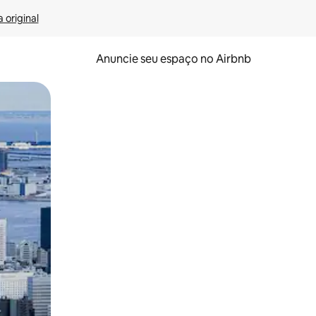
 original
Anuncie seu espaço no Airbnb
 deslizando o dedo na tela.