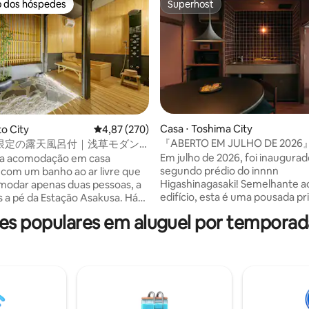
o dos hóspedes
Superhost
o dos hóspedes
Superhost
Casa ⋅ Toshima City
to City
4,87 de uma avaliação média de 5, 270 avalia
4,87 (270)
média de 5, 49 avaliações
『ABERTO EM JULHO DE 2026』
限定の露天風呂付｜浅草モダン
komeya", um hotel para alugue
ジュアリーな 1軒家 ｜浅草・上
Em julho de 2026, foi inaugurad
ma acomodação em casa
prédio inteiro a 5 minutos da E
点 ｜柳通り西棟
segundo prédio do innnn
r com um banho ao ar livre que
Ikebukuro e a 2 minutos da Est
Higashinagasaki! Semelhante ao primeiro
modar apenas duas pessoas, a
Higashi-Nagasaki
edifício, esta é uma pousada p
 a pé da Estação Asakusa. Há
está limitada a um grupo por dia
de estar no primeiro andar e um
s populares em aluguel por temporad
renovada a partir de uma antig
de cipreste no segundo andar
particular. "Higashi Nagasaki" a
arto king size e um terraço
(2 paradas) da Estação de Ikeb
Linha Seibu Ikebukuro. Na anim
no e Akihabara de metrô,
comercial, até 3 adultos, nasc
-a uma base conveniente para
quarto com cozinha e utensílio
urísticos em Tóquio. Há
cozinha, e nasceu o "komeya".
ados, lojas de conveniência,