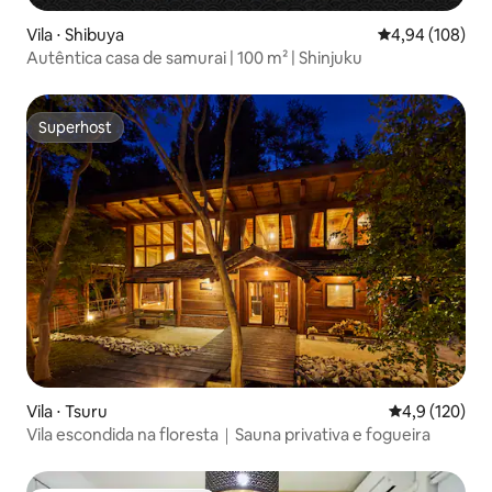
Vila ⋅ Shibuya
4,94 de uma av
4,94 (108)
Autêntica casa de samurai | 100 m² | Shinjuku
Superhost
Superhost
Vila ⋅ Tsuru
4,9 de uma av
4,9 (120)
Vila escondida na floresta｜Sauna privativa e fogueira