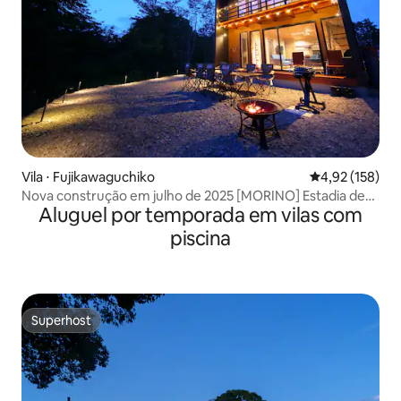
Vila ⋅ Fujikawaguchiko
4,92 de uma av
4,92 (158)
Nova construção em julho de 2025 [MORINO] Estadia de
Aluguel por temporada em vilas com
alta qualidade entre a floresta e a luz | Churrasco | Até 14
pessoas | A 10 minutos da saída Kawaguchiko do IC
piscina
Superhost
Superhost