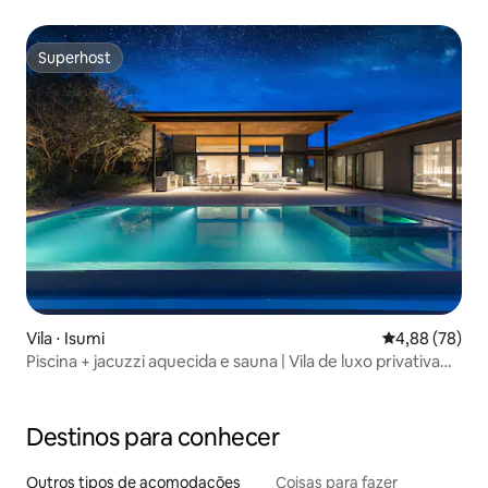
Superhost
Superhost
Vila ⋅ Isumi
4,88 de uma a
4,88 (78)
Piscina + jacuzzi aquecida e sauna | Vila de luxo privativa
em Kujukuri Beach – Avalon Cove
Destinos para conhecer
Outros tipos de acomodações
Coisas para fazer