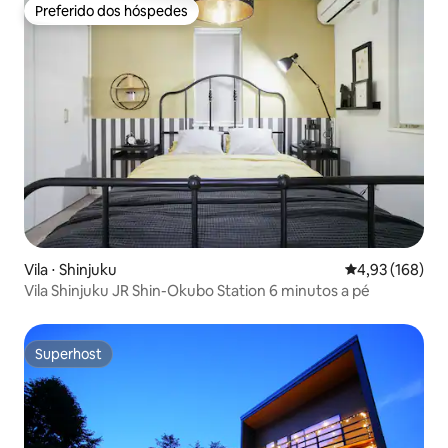
Preferido dos hóspedes
Preferido dos hóspedes
Vila ⋅ Shinjuku
4,93 de uma av
4,93 (168)
Vila Shinjuku JR Shin-Okubo Station 6 minutos a pé
Superhost
Superhost