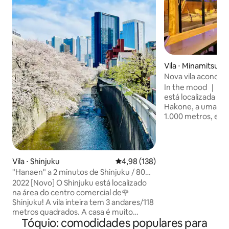
Vila ⋅ Minamitsuru 
Nova vila aconch
com vista irreal pa
In the mood ｜｜｜ 
está localizada no
Hakone, a uma alt
1.000 metros, e 
localizada a 3 mi
do Lago Yamanaka. *Consulte o site 
the mood Yamanak
detalhes sobre as 
Vila ⋅ Shinjuku
4,98 de uma avaliação média de 
4,98 (138)
especiais. A sala de estar e jantar tem
"Hanaen" a 2 minutos de Shinjuku / 80%
uma parede total
de desconto em acomodações novas
2022 [Novo] O Shinjuku está localizado
vista para o Monte 
[Vila independente de alto padrão com
na área do centro comercial de🌹
intensa do jardim
vista para o rio e para as flores de
Shinjuku! A vila inteira tem 3 andares/118
interior, dando u
cerejeira, rara em Shinjuku] Espaçosa e
metros quadrados. A casa é muito
de abertura. O calor natural da madeira
confortável / Shinjuku / Área comercial
Tóquio: comodidades populares para
espaçosa. Há 4 quartos separados, uma
dos grandes pilare