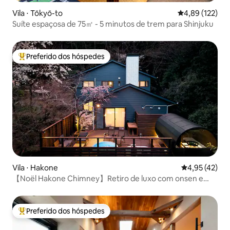
Vila ⋅ Tōkyō-to
4,89 de uma av
4,89 (122)
Suíte espaçosa de 75㎡ - 5 minutos de trem para Shinjuku
Preferido dos hóspedes
Entre os melhores preferidos dos hóspedes
Vila ⋅ Hakone
4,95 de uma a
4,95 (42)
【Noël Hakone Chimney】Retiro de luxo com onsen e
sauna
Preferido dos hóspedes
Entre os melhores preferidos dos hóspedes