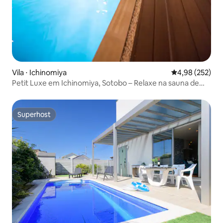
Vila ⋅ Ichinomiya
4,98 de uma av
4,98 (252)
Petit Luxe em Ichinomiya, Sotobo – Relaxe na sauna de
vapor e na piscina, depois descanse em uma rede
(capacidade máxima para 6 pessoas). Churrasco a carvão
altamente recomendado!
Superhost
Superhost