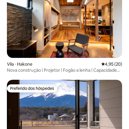
Vila ⋅ Hakone
4,95 de uma a
4,95 (20)
Nova construção | Projetor | Fogão a lenha | Capacidade
para até 10 pessoas | Restaurante parceiro a 3 minutos a
pé | Estação Gora a 2 minutos a pé | Gin no Hako
Preferido dos hóspedes
Preferido dos hóspedes