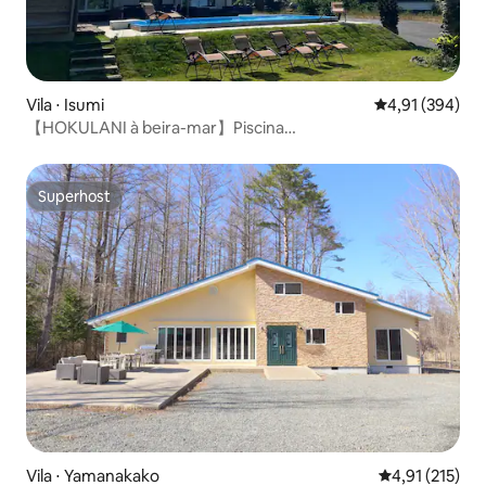
Vila ⋅ Isumi
4,91 de uma av
4,91 (394)
【HOKULANI à beira-mar】Piscina
privativa/churrasqueira/sauna/ar-condicionado5
Superhost
Superhost
Vila ⋅ Yamanakako
4,91 de uma av
4,91 (215)