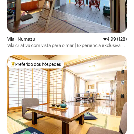
Vila ⋅ Numazu
4,99 de uma av
4,99 (128)
Vila criativa com vista para o mar | Experiência exclusiva ao
pôr do sol na Baía de Toda | Estúdio Privado Frente ao
Porto
Preferido dos hóspedes
Entre os melhores preferidos dos hóspedes