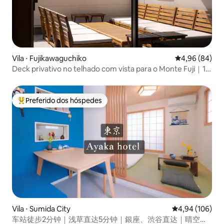
Vila ⋅ Fujikawaguchiko
4,96 de uma av
4,96 (84)
Deck privativo no telhado com vista para o Monte Fuji｜16
hóspedes｜Vila com churrasqueira
Preferido dos hóspedes
Entre os melhores preferidos dos hóspedes
Vila ⋅ Sumida City
4,94 de uma av
4,94 (106)
车站徒步2分钟｜浅草直达5分钟｜銀座、渋谷直达｜晴空塔