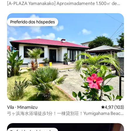
[A-PLAZA Yamanakako] Aproximadamente 1.500㎡ de
área ampla para churrasco, hospedagem limitada a 1
grupo por dia
Preferido dos hóspedes
Preferido dos hóspedes
Vila ⋅ Minamiizu
4,97 de uma av
4,97 (103)
弓ヶ浜海水浴場徒歩1分！一棟貸別荘！Yumigahama Beach
House! Churrasqueira、ペット可