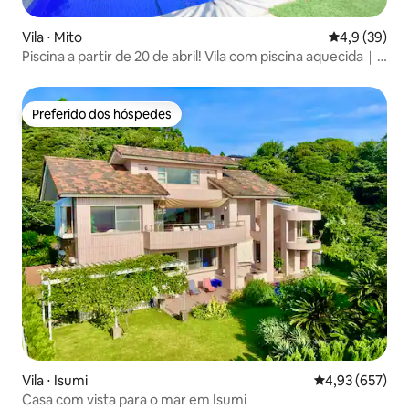
Vila ⋅ Mito
4,9 de uma a
4,9 (39)
Piscina a partir de 20 de abril! Vila com piscina aquecida｜
estacionamento
Preferido dos hóspedes
Preferido dos hóspedes
Vila ⋅ Isumi
4,93 de uma av
4,93 (657)
Casa com vista para o mar em Isumi