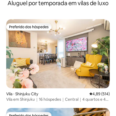
Aluguel por temporada em vilas de luxo
徒步圈内｜成田羽田空港直达｜整栋别墅出租
Preferido dos hóspedes
Preferido dos hóspedes
Vila ⋅ Shinjuku City
4,89 de uma av
4,89 (514)
Vila em Shinjuku｜16 hóspedes｜Central｜4 quartos e 4
banheiros｜7 min da estação JR
Preferido dos hóspedes