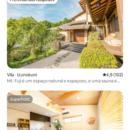
Preferido dos hóspedes
Vila ⋅ Izunokuni
4,9 de uma av
4,9 (102)
Mt. Fuji é um espaço natural e espaçoso, e uma sauna e
churrasco.
Superhost
Superhost