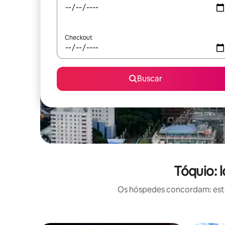
Checkout
Buscar
Tóquio: 
Os hóspedes concordam: estas