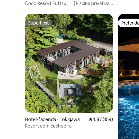
Vila com v
Coco Resort Futtsu、【Piscina privativa,
sauna
sauna e churrasqueira】Jacuzzi com
vista incrível e acesso exclusivo ao mar...
Superhost
Preferid
Superhost
Preferid
Hotel-fazenda ⋅ Tokigawa
4,87 de uma avaliação m
4,87 (159)
Resort com cachoeira