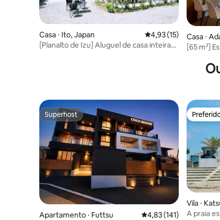
Casa ⋅ Ito, Japan
4,93 de uma avaliação 
4,93 (15)
Casa ⋅ Ad
[Planalto de Izu] Aluguel de casa inteira
[65 m²] Es
com vista para o Monte Omuro /
Acesso ili
Churrasqueira, piscina aquecida, fonte
Ou
Wi-Fi de a
termal e sauna disponíveis
trem dire
(Estação 
Superhost
Preferid
Superhost
Preferid
Vila ⋅ Kat
A praia e
Apartamento ⋅ Futtsu
4,83 de uma avaliação m
4,83 (141)