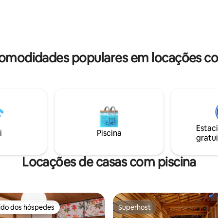
e Fácil acesso a pontos
do karaokê ★ Eu quero usá-lo 
s A 8 minutos a pé da Estação
banhos de pés ★ Como trabal
mais próxima, da Linha Tobu
benefício [Pontos] O ★BBQ é
ensolarado,⇒⇒ chuva ao ar liv
te! 5 minutos de trem
espada dupla! ★ TV de 85 pole
ação Ikebukuro 16 minutos de
sala de karaokê e na sala de ch
comodidades populares em locações co
a Estação Shinjuku 22 minutos
★Churrasco é possível na chuv
a Estação Shibuya Também é
30 cadeiras disponíveis ★ A sa
hegar de táxi a partir da
imperdível!TV de sauna de 50
ebukuro. A tarifa do táxi é de
polegadas!Há um bosque de b
damente 1.500 ienes e o tempo
floresta ☆ 彡 ★ Na foto, é um
é de cerca de 10 minutos 🛫
futon?Parece com isso, mas u
e traslado do aeroporto
colchão de 12 cm feito no Jap
el Também podemos
é mais confortável do que um 
Estac
i
Piscina
iar um carro de traslado para a
★Lenha para uma fogueira Acesso
gratui
omodação. É um carro grande
Noda-shi Station = Nearest A E
acomodar até 9 pessoas.
de○ Tóquio para a Estação Noda
Locações de casas com piscina
ida ・Partida do Aeroporto de
a exatamente 60 minutos de di
 30.000 ・Partida do Aeroporto
De táxi a 7 minutos da estação
.000 ✅ Informações
shi [importante] ☑ Check-in (Google
izinhança Vamos conhecer a
Maps anexado!) ☑ Sem custo ex
ora região de Oyama ✨ Esta
até 16 pessoas, 7.000 ienes ext
rido dos hóspedes
Superhost
ão está localizada em uma
noite para cada pessoa a partir 
 melhores preferidos dos hóspedes
Superhost
ntadora onde a atmosfera
pessoa ☑Exterior e jardim pod