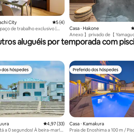
média de 5, 15 avaliações
achi City
5 de uma avaliação média de 5, 4 avalia
5 (4)
Casa ⋅ Hakone
4
paço de trabalho exclusivo |
mitado à academia e à piscina |
Anexo 】privado de【 Yamaguc
tros aluguéis por temporada com pisc
lta velocidade | A 20 minutos de
onsen
to da Estação de Tóquio
Otemachi)
o dos hóspedes
Preferido dos hóspedes
o dos hóspedes
Preferido dos hóspedes
suura
4,97 de uma avaliação média de 5, 33 avalia
4,97 (33)
Casa ⋅ Kamakura
stá a 0 segundos! À beira-mar!
Praia de Enoshima a 100 m / Pis
édia de 5, 141 avaliações