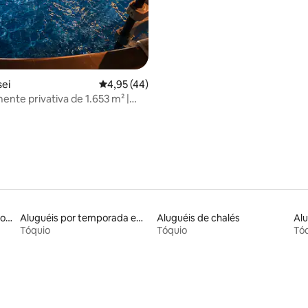
sei
4,95 de uma avaliação média de 5, 44 avalia
4,95 (44)
mente privativa de 1.653 m² |
cuzzi | Lareira | Piscina (no
rea para cães | Limitada a 1
dia |
Aluguéis por temporada com acesso ao lago
Aluguéis por temporada em albergue
Aluguéis de chalés
Tóquio
Tóquio
Tó