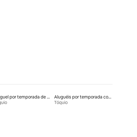
ções
Aluguel por temporada de microcasas
Aluguéis por temporada com banheiro para PCD
quio
Tóquio