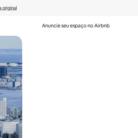
 original
Anuncie seu espaço no Airbnb
 deslizando o dedo na tela.