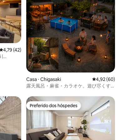
nas proximidades, como a barragem de
Miyagase, fontes termais, a fábrica de
panela de Ogino, o rancho Hattori, cafés
e aventuras em árvores.
ções
4,79 de uma avaliação média de 5, 42 avaliações
4,79 (42)
 |
 Sauna,
| Espaço
ssoas
Casa ⋅ Chigasaki
4,92 de uma avaliação
4,92 (60)
露天風呂・麻雀・カラオケ。遊び尽くす
一棟貸切ヴィラ「AJITO茅ヶ崎」100m民
家なしで朝までOK
Preferido dos hóspedes
Preferido dos hóspedes