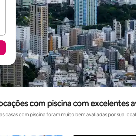
locações com piscina com excelentes a
 casas com piscina foram muito bem avaliadas por sua local