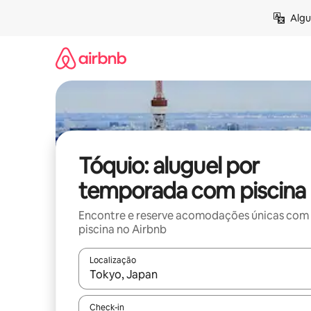
Pular
Algu
para
o
conteúdo
Tóquio: aluguel por
temporada com piscina
Encontre e reserve acomodações únicas com
piscina no Airbnb
Localização
Quando os resultados estiverem disponíveis, expl
Check-in