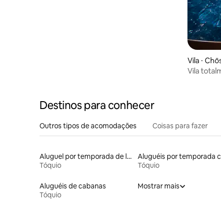
Vila ⋅ Chō
Vila total
Sauna | Ja
verão) | Á
grupo por 
Destinos para conhecer
Outros tipos de acomodações
Coisas para fazer
Aluguel por temporada de lofts
Tóquio
Tóquio
Aluguéis de cabanas
Mostrar mais
Tóquio