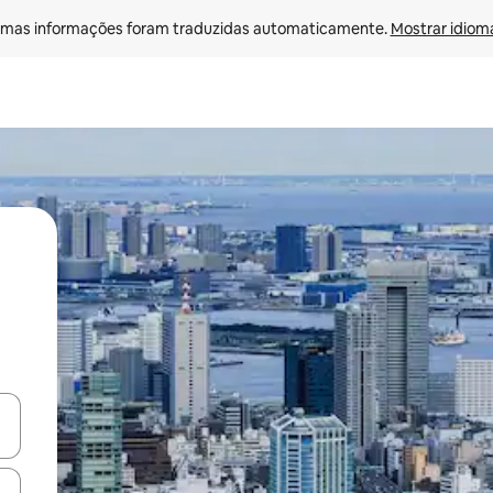
mas informações foram traduzidas automaticamente. 
Mostrar idioma
ore-os usando as seta para cima e para baixo do teclado ou tocando e