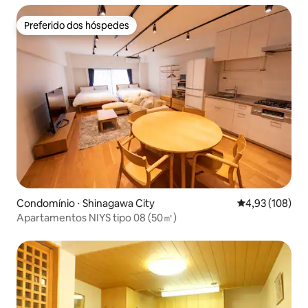
Preferido dos hóspedes
Preferido dos hóspedes
Condomínio ⋅ Shinagawa City
4,93 de uma av
4,93 (108)
Apartamentos NIYS tipo 08 (50㎡)