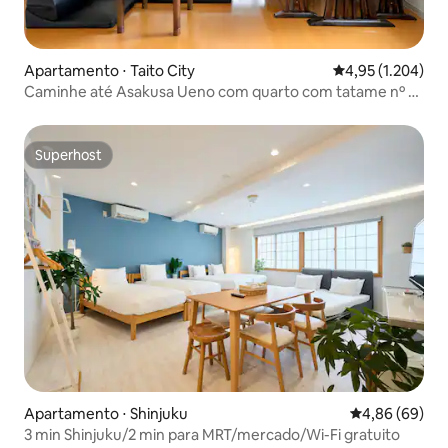
Apartamento ⋅ Taito City
4,95 de uma aval
4,95 (1.204)
Caminhe até Asakusa Ueno com quarto com tatame nº 1-
5、nº 1...
Superhost
Superhost
Apartamento ⋅ Shinjuku
4,86 de uma av
4,86 (69)
3 min Shinjuku/2 min para MRT/mercado/Wi-Fi gratuito