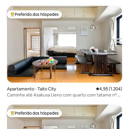
Preferido dos hóspedes
Entre os melhores preferidos dos hóspedes
Apartamento ⋅ Taito City
4,95 de uma aval
4,95 (1.204)
Caminhe até Asakusa Ueno com quarto com tatame nº 1-
5、nº 5...
Preferido dos hóspedes
Entre os melhores preferidos dos hóspedes