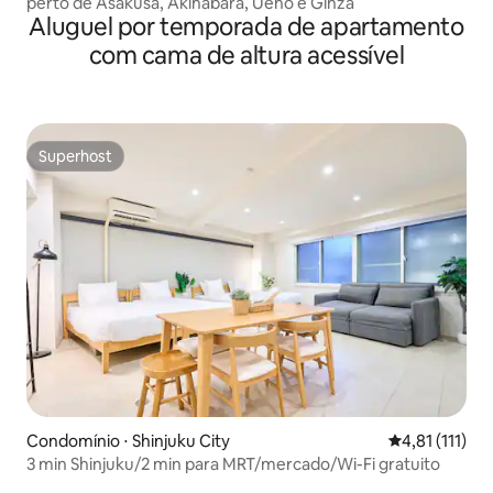
perto de Asakusa, Akihabara, Ueno e Ginza
Aluguel por temporada de apartamento
com cama de altura acessível
Superhost
Superhost
Condomínio ⋅ Shinjuku City
4,81 de uma a
4,81 (111)
3 min Shinjuku/2 min para MRT/mercado/Wi-Fi gratuito