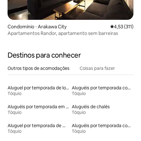
Condomínio ⋅ Arakawa City
4,53 de uma av
4,53 (311)
Apartamentos Randor, apartamento sem barreiras
Destinos para conhecer
Outros tipos de acomodações
Coisas para fazer
Aluguel por temporada de lofts
Aluguéis por temporada com acesso ao lago
Tóquio
Tóquio
Aluguéis por temporada em albergue
Aluguéis de chalés
Tóquio
Tóquio
Aluguel por temporada de microcasas
Aluguéis por temporada com banheiro para PCD
Tóquio
Tóquio