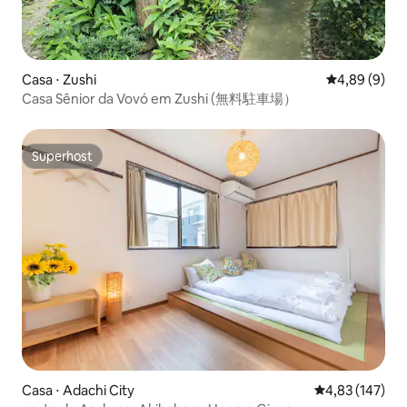
Casa ⋅ Zushi
4,89 de uma 
4,89 (9)
Casa Sênior da Vovó em Zushi (無料駐車場）
Superhost
Superhost
Casa ⋅ Adachi City
4,83 de uma av
4,83 (147)