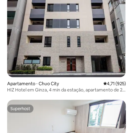
Apartamento ⋅ Chuo City
4,71 de uma av
4,71 (925)
HIZ Hotel em Ginza, 4 min da estação, apartamento de 2
quartos
Superhost
Superhost