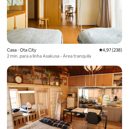
Casa ⋅ Ota City
4,97 de uma av
4,97 (238)
2 min. para a linha Asakusa - Área tranquila