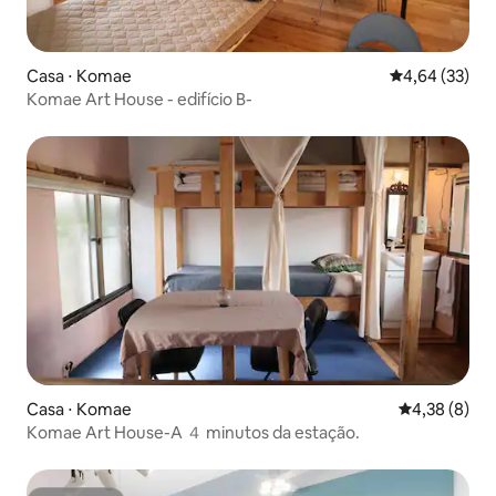
Casa ⋅ Komae
4,64 de uma a
4,64 (33)
Komae Art House - edifício B-
Casa ⋅ Komae
4,38 de uma 
4,38 (8)
Komae Art House-A ４ minutos da estação.