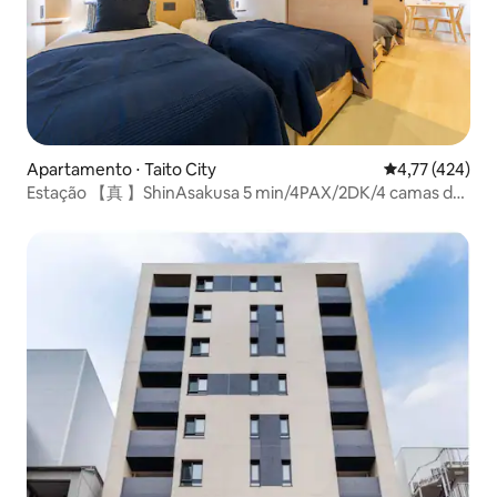
Apartamento ⋅ Taito City
4,77 de uma av
4,77 (424)
Estação 【真 】ShinAsakusa 5 min/4PAX/2DK/4 camas de
solteiro