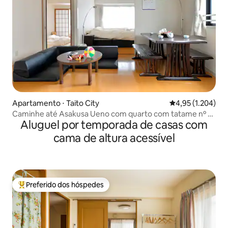
Apartamento ⋅ Taito City
4,95 de uma aval
4,95 (1.204)
Caminhe até Asakusa Ueno com quarto com tatame nº 1-
Aluguel por temporada de casas com
5、nº 4...
cama de altura acessível
Preferido dos hóspedes
Entre os melhores preferidos dos hóspedes