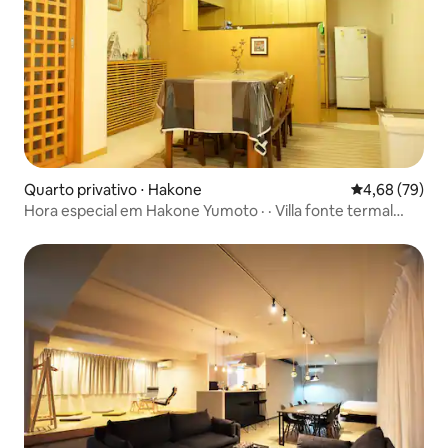
Quarto privativo ⋅ Hakone
4,68 de uma a
4,68 (79)
Hora especial em Hakone Yumoto · · Villa fonte termal
natural privada Eu não vou conseguir se você estiver em
idade escolar.