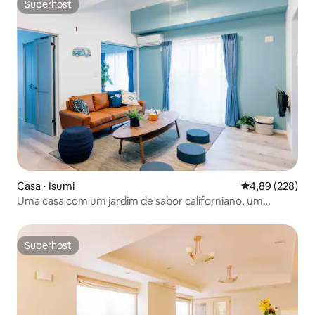
Superhost
Superhost
Casa ⋅ Isumi
4,89 de uma ava
4,89 (228)
Uma casa com um jardim de sabor californiano, um
trampolim e um parque infantil, e as crianças são bem-
vindas.Há também uma cabana de churrasco.
Superhost
Superhost