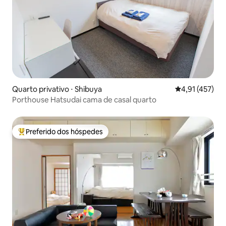
Quarto privativo ⋅ Shibuya
4,91 de uma av
4,91 (457)
Porthouse Hatsudai cama de casal quarto
Preferido dos hóspedes
Entre os melhores preferidos dos hóspedes