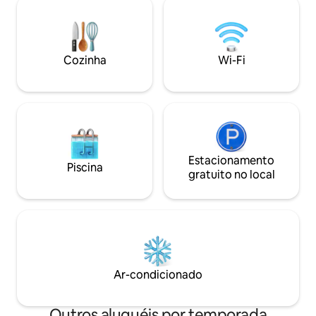
contato com o anfi
janelas de vidro ondulado e lanternas
que você gostaria,
muito grandes pelo antigo método de
para o mar de Onna Villag
fabricação. Convenientemente
não deixe de ler a
localizado a cerca de 10 minutos a pé do
(“Outras informaç
Cozinha
Wi-Fi
Porto de Toshima Ieura, está localizado
sobre o uso das instalaç
em uma colina com vista panorâmica
está disponível po
para toda a aldeia idílica, e a calma
✴︎ As fotos de to
paisagem do Mar Interior de Seto se
que os quartos es
expande além dela.Além disso, em um
superfície, mas c
dia ensolarado, você pode relaxar e ver a
própria entrada, 
lua nascer das estrelas e da montanha
desfrutar de sua 
dos fundos. O edifício é composto por
Estacionamento
de edifício único]. ★ Observações sobre
Piscina
"edifício principal" e "anexo", e como
gratuito no local
a acomodação de c
medida contra doenças infecciosas,
menos) Como a ins
aceitaremos um par de edifícios em
de madeira, a estr
cada edifício.Cuidamos para que você
viaja facilmente p
possa ficar com sua família com
Não há corrimão n
tranquilidade. Atrás do edifício estão os
de hóspedes. Por 
campos e os ricos Satoyama, e há
pois o corrimão n
também cabras.Também é
andar é largo. Em 
Ar-condicionado
recomendado para passear pela lagoa e
térreo há um penh
becos complicados na aldeia, bem como
entenda isso ao re
tranquilos nas proximidades.Além disso,
Outros aluguéis por temporada
de 12 anos ou men