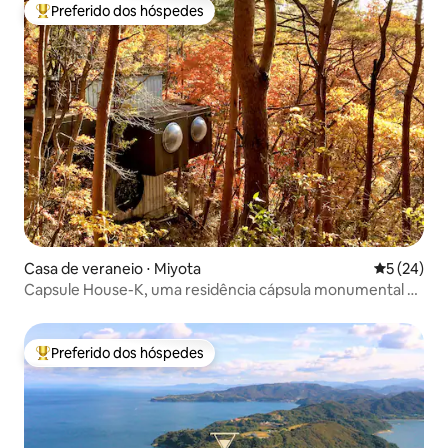
Preferido dos hóspedes
Entre os melhores preferidos dos hóspedes
Casa de veraneio ⋅ Miyota
5 de uma a
5 (24)
Capsule House-K, uma residência cápsula monumental na
natureza, projetada por Kisho Kurokawa
Preferido dos hóspedes
Entre os melhores preferidos dos hóspedes