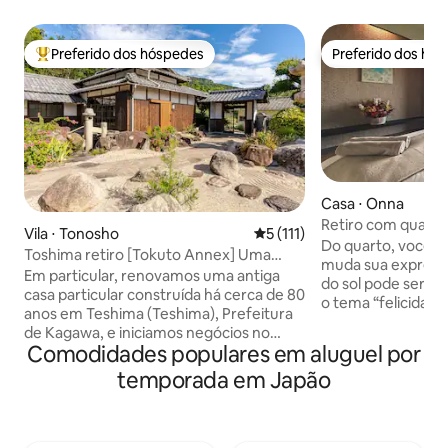
Preferido dos hóspedes
Preferido dos hó
Entre os melhores preferidos dos hóspedes
Preferido dos hó
Casa ⋅ Onna
Retiro com quart
Vila ⋅ Tonosho
5 de uma avaliação média de 
5 (111)
vista para o mar e 
Do quarto, você p
Toshima retiro [Tokuto Annex] Uma
muda sua expressã
pousada de cura cercada pela natureza
Em particular, renovamos uma antiga
do sol pode ser apre
com vista para o mar de uma vila
casa particular construída há cerca de 80
o tema “felicidade
tranquila
anos em Teshima (Teshima), Prefeitura
economia ou dos b
de Kagawa, e iniciamos negócios no
Quinta do Passo b
Comodidades populares em aluguel por
verão de 2021. Uma casa antiga com um
hóspedes, durante
espaço espaçoso em uma propriedade
temporada em Japão
variedade de expe
espaçosa acima do pitoresco Ishigaki,
relaxamento e paz 
você pode desfrutar da atmosfera de
sauna e cama spa. Durante sua estadia
uma mansão calma.Por favor, aproveite
sinta-se à vontad
a arquitetura luxuosa da época, como