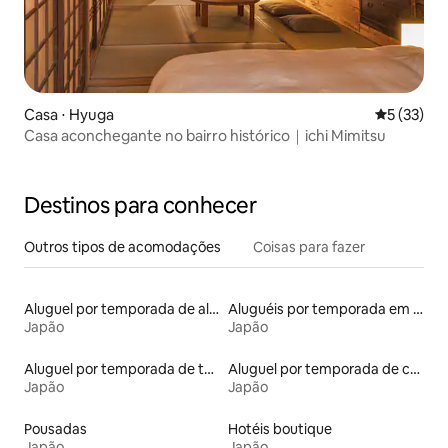
Casa ⋅ Hyuga
5 de uma a
5 (33)
Casa aconchegante no bairro histórico｜ichi Mimitsu
Destinos para conhecer
Outros tipos de acomodações
Coisas para fazer
Aluguel por temporada de alojamentos ecológicos
Aluguéis por temporada em resorts
Japão
Japão
Aluguel por temporada de tendas
Aluguel por temporada de casas na árvore
Japão
Japão
Pousadas
Hotéis boutique
Japão
Japão