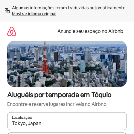
Pular
Algumas informações foram traduzidas automaticamente. 
para
Mostrar idioma original
o
conteúdo
Anuncie seu espaço no Airbnb
Aluguéis por temporada em Tóquio
Encontre e reserve lugares incríveis no Airbnb
Localização
Quando os resultados estiverem disponíveis, explore-os usando