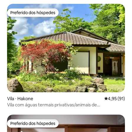
Preferido dos hóspedes
Preferido dos hóspedes
Vila ⋅ Hakone
4,95 de uma a
4,95 (91)
Vila com águas termais privativas/animais de
estimação/estacionamento gratuito
Preferido dos hóspedes
Preferido dos hóspedes