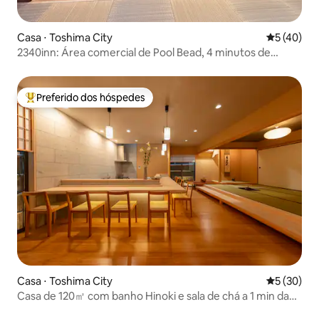
Casa ⋅ Toshima City
5 de uma a
5 (40)
2340inn: Área comercial de Pool Bead, 4 minutos de
metrô, terraço com vista para o Monte Fuji, design
absolutamente bonito de 55 metros quadrados, tatami
japonês + sala de estar, 2 banheiros
Preferido dos hóspedes
Entre os melhores preferidos dos hóspedes
Casa ⋅ Toshima City
5 de uma a
5 (30)
Casa de 120㎡ com banho Hinoki e sala de chá a 1 min da
estação