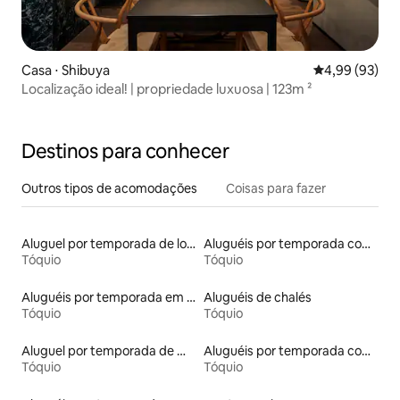
Casa ⋅ Shibuya
4,99 de uma a
4,99 (93)
Localização ideal! | propriedade luxuosa | 123m ²
Destinos para conhecer
Outros tipos de acomodações
Coisas para fazer
Aluguel por temporada de lofts
Aluguéis por temporada com acesso ao lago
Tóquio
Tóquio
Aluguéis por temporada em albergue
Aluguéis de chalés
Tóquio
Tóquio
Aluguel por temporada de microcasas
Aluguéis por temporada com banheiro para PCD
Tóquio
Tóquio