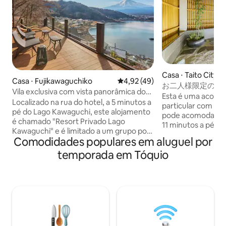
Casa ⋅ Taito City
Casa ⋅ Fujikawaguchiko
4,92 de uma avaliação média de
4,92 (49)
お二人様限定の露
Vila exclusiva com vista panorâmica do
和風のラグジュアリ
Esta é uma acomo
lago Kawaguchi e do Monte Fuji, ampla
Localizado na rua do hotel, a 5 minutos a
上野観光拠点 ｜柳
particular com um 
varanda coberta com sauna
pé do Lago Kawaguchi, este alojamento
pode acomodar ap
é chamado "Resort Privado Lago
11 minutos a pé da 
Kawaguchi" e é limitado a um grupo por
uma sala de estar 
Comodidades populares em aluguel por
dia. Uma casa espaçosa com sauna e
um banheiro de c
banho de água, com varanda com vista
temporada em Tóquio
andar com um quar
para o Lago Kawaguchi e o Monte Fuji, e
terraço direto. Também é fácil chegar a
você pode ver o Monte Fuji e o Lago
Shibuya, Ginza, U
Kawaguchi de todos os cômodos. A 5
metrô, tornando-
minutos de carro da Estação
conveniente para 
Kawaguchiko Por favor, observe Sobre a
Tóquio. Há supermercados, lojas de
estrada em frente à instalação Nosso
conveniência, res
hotel está localizado um pouco fora da
elegantes e lojas 