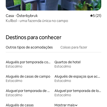
Casa ⋅ Österbybruk
5 de uma a
5 (21)
Kullbol - uma fazenda única no campo
Destinos para conhecer
Outros tipos de acomodações
Coisas para fazer
Aluguéis por temporada com suítes privativas
Quartos de hotel
Estocolmo
Estocolmo
Aluguéis de casas de campo
Aluguéis de espaços que aceitam animais de estimação
Estocolmo
Estocolmo
Aluguel por temporada de microcasas
Aluguel por temporada de lofts
Estocolmo
Estocolmo
Aluguéis de casas
Mostrar mais