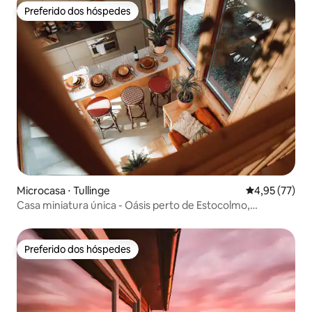
Preferido dos hóspedes
Preferido dos hóspedes
Microcasa ⋅ Tullinge
4,95 de uma a
4,95 (77)
Casa miniatura única - Oásis perto de Estocolmo,
totalmente equipada!
Preferido dos hóspedes
Preferido dos hóspedes