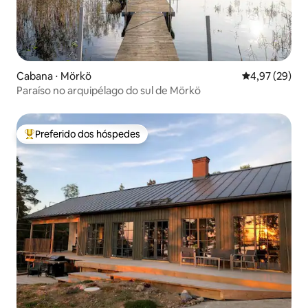
Cabana ⋅ Mörkö
4,97 de uma a
4,97 (29)
Paraíso no arquipélago do sul de Mörkö
Preferido dos hóspedes
Entre os melhores preferidos dos hóspedes