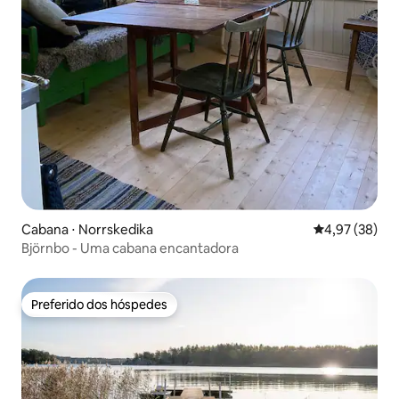
Cabana ⋅ Norrskedika
4,97 de uma a
4,97 (38)
Björnbo - Uma cabana encantadora
Preferido dos hóspedes
Preferido dos hóspedes