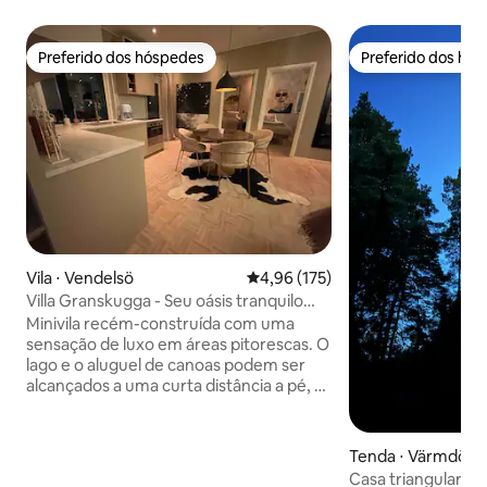
Preferido dos hóspedes
Preferido dos hó
Preferido dos hóspedes
Preferido dos hó
Vila ⋅ Vendelsö
4,96 de uma avaliação média de 
4,96 (175)
Villa Granskugga - Seu oásis tranquilo
perto da cidade
Minivila recém-construída com uma
sensação de luxo em áreas pitorescas. O
lago e o aluguel de canoas podem ser
alcançados a uma curta distância a pé, a
reserva natural de Tyresta está
localizada ao lado da casa, com
quilômetros de trilhas para caminhadas
Tenda ⋅ Värmdö
e corridas. Relaxe na banheira de
Casa triangular ún