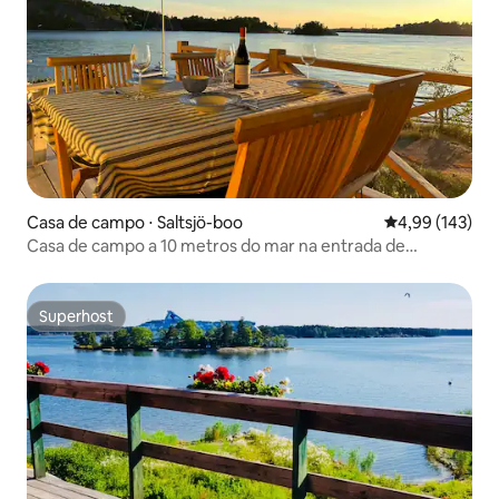
Casa de campo ⋅ Saltsjö-boo
4,99 de uma av
4,99 (143)
Casa de campo a 10 metros do mar na entrada de
Estocolmo
Superhost
Superhost