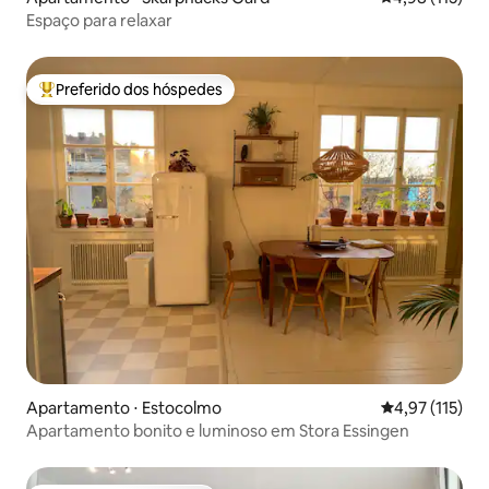
Espaço para relaxar
Preferido dos hóspedes
Entre os melhores preferidos dos hóspedes
Apartamento ⋅ Estocolmo
4,97 de uma av
4,97 (115)
Apartamento bonito e luminoso em Stora Essingen