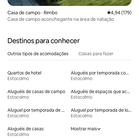
Casa de campo ⋅ Rimbo
4,94 de uma av
4,94 (179)
Casa de campo aconchegante na área de natação
Destinos para conhecer
Outros tipos de acomodações
Coisas para fazer
Quartos de hotel
Aluguéis por temporada com suítes privativas
Estocolmo
Estocolmo
Aluguéis de casas de campo
Aluguéis de espaços que aceitam animais de estimação
Estocolmo
Estocolmo
Aluguel por temporada de microcasas
Aluguel por temporada de lofts
Estocolmo
Estocolmo
Aluguéis de casas
Mostrar mais
Estocolmo