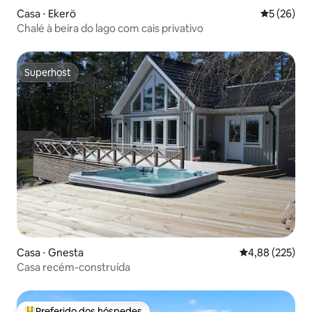
Casa ⋅ Ekerö
5 de uma a
5 (26)
Chalé à beira do lago com cais privativo
Superhost
Superhost
Casa ⋅ Gnesta
4,88 de uma av
4,88 (225)
Casa recém-construída
Preferido dos hóspedes