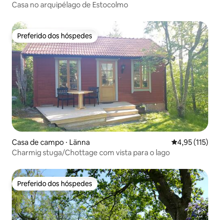
Casa no arquipélago de Estocolmo
Preferido dos hóspedes
Preferido dos hóspedes
Casa de campo ⋅ Länna
4,95 de uma av
4,95 (115)
Charmig stuga/Chottage com vista para o lago
Preferido dos hóspedes
Preferido dos hóspedes