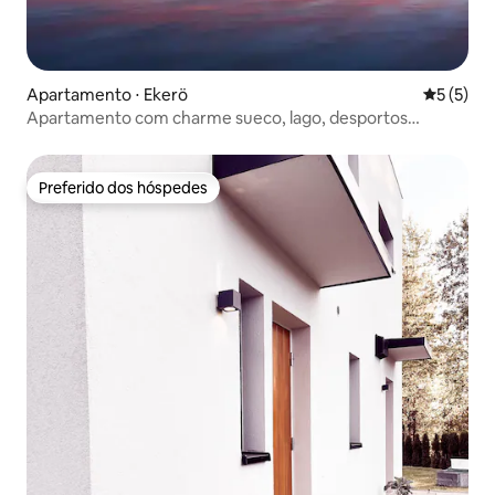
Apartamento ⋅ Ekerö
5 de uma 
5 (5)
Apartamento com charme sueco, lago, desportos
aquáticos, pesca.
Preferido dos hóspedes
Preferido dos hóspedes