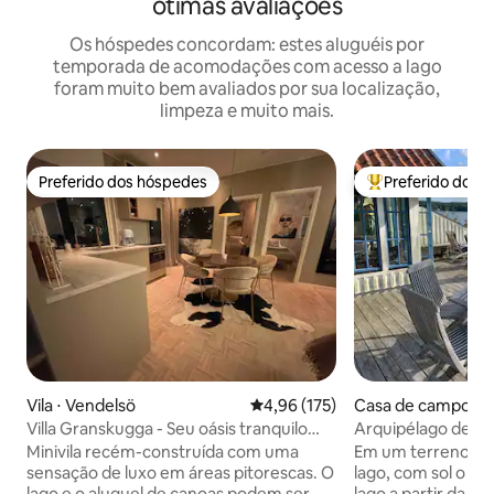
ótimas avaliações
Os hóspedes concordam: estes aluguéis por
temporada de acomodações com acesso a lago
foram muito bem avaliados por sua localização,
limpeza e muito mais.
Preferido dos hóspedes
Preferido dos 
Preferido dos hóspedes
Entre os melhore
Vila ⋅ Vendelsö
4,96 de uma avaliação média de 
4,96 (175)
Casa de campo ⋅ T
Villa Granskugga - Seu oásis tranquilo
Arquipélago de E
perto da cidade
para a cidade
Minivila recém-construída com uma
Em um terreno fan
sensação de luxo em áreas pitorescas. O
lago, com sol o dia
lago e o aluguel de canoas podem ser
lago a partir da a