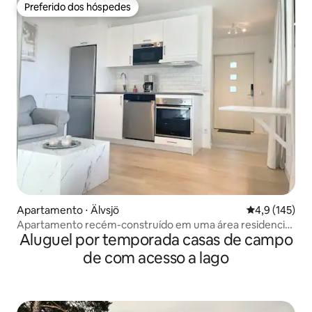
Preferido dos hóspedes
Preferido dos hóspedes
Apartamento ⋅ Älvsjö
4,9 de uma av
4,9 (145)
Apartamento recém-construído em uma área residencial
Aluguel por temporada casas de campo
tranquila
de com acesso a lago