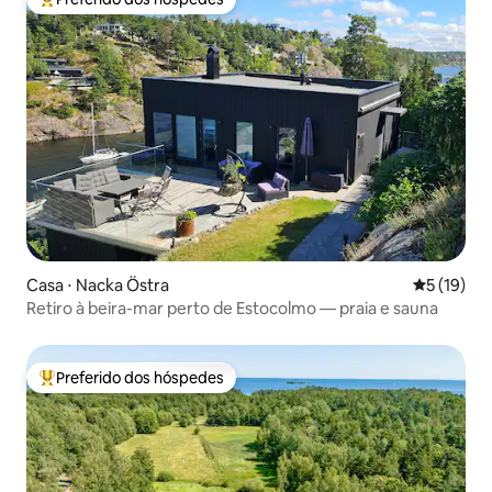
Entre os melhores preferidos dos hóspedes
Casa ⋅ Nacka Östra
5 de uma a
5 (19)
Retiro à beira-mar perto de Estocolmo — praia e sauna
Preferido dos hóspedes
Entre os melhores preferidos dos hóspedes