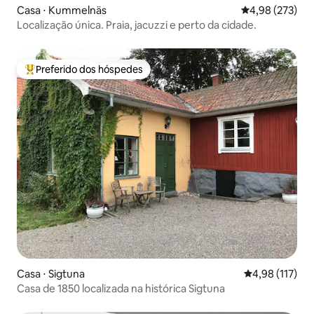
Casa ⋅ Kummelnäs
4,98 de uma av
4,98 (273)
Localização única. Praia, jacuzzi e perto da cidade.
Preferido dos hóspedes
Entre os melhores preferidos dos hóspedes
Casa ⋅ Sigtuna
4,98 de uma av
4,98 (117)
Casa de 1850 localizada na histórica Sigtuna