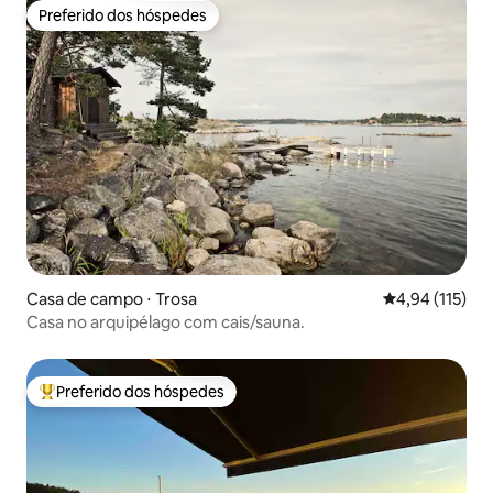
Preferido dos hóspedes
Preferido dos hóspedes
Casa de campo ⋅ Trosa
4,94 de uma av
4,94 (115)
Casa no arquipélago com cais/sauna.
Preferido dos hóspedes
Entre os melhores preferidos dos hóspedes