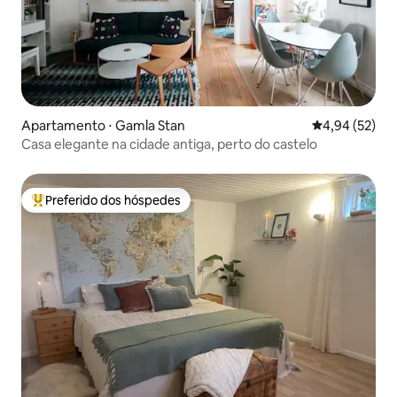
Apartamento ⋅ Gamla Stan
4,94 de uma a
4,94 (52)
Casa elegante na cidade antiga, perto do castelo
Preferido dos hóspedes
Entre os melhores preferidos dos hóspedes