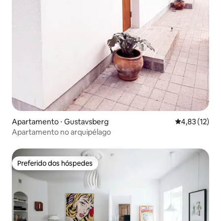
Apartamento ⋅ Gustavsberg
4,83 de uma a
4,83 (12)
Apartamento no arquipélago
Preferido dos hóspedes
Preferido dos hóspedes