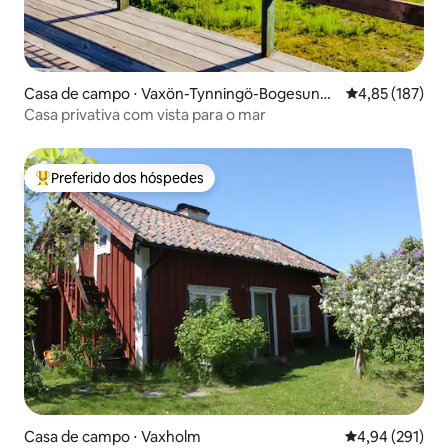
Casa de campo ⋅ Vaxön-Tynningö-Bogesund-
4,85 de uma av
4,85 (187)
Granholmen
Casa privativa com vista para o mar
Preferido dos hóspedes
Entre os melhores preferidos dos hóspedes
Casa de campo ⋅ Vaxholm
4,94 de uma av
4,94 (291)