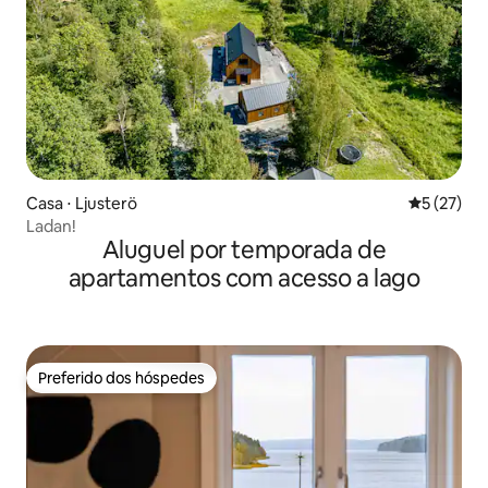
Casa ⋅ Ljusterö
5 de uma a
5 (27)
Ladan!
Aluguel por temporada de
apartamentos com acesso a lago
Preferido dos hóspedes
Preferido dos hóspedes