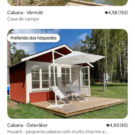
Cabana ⋅ Värmdö
4,58 de uma av
4,58 (153)
Casa de campo
Preferido dos hóspedes
Preferido dos hóspedes
Cabana ⋅ Österåker
4,93 de uma a
4,93 (40)
Husarö - pequena cabana com muito charme e