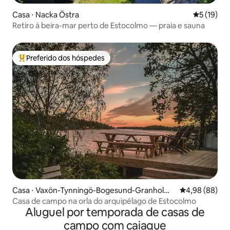
Casa ⋅ Nacka Östra
5 de uma a
5 (19)
Retiro à beira-mar perto de Estocolmo — praia e sauna
Preferido dos hóspedes
Entre os melhores preferidos dos hóspedes
Casa ⋅ Vaxön-Tynningö-Bogesund-Granholm
4,98 de uma av
4,98 (88)
en
Casa de campo na orla do arquipélago de Estocolmo
Aluguel por temporada de casas de
campo com caiaque