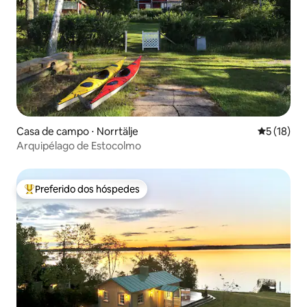
Casa de campo ⋅ Norrtälje
5 de uma a
5 (18)
Arquipélago de Estocolmo
Preferido dos hóspedes
Entre os melhores preferidos dos hóspedes