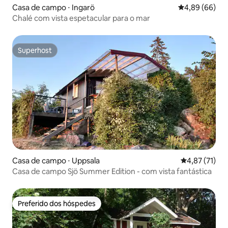
Casa de campo ⋅ Ingarö
4,89 de uma av
4,89 (66)
Chalé com vista espetacular para o mar
Superhost
Superhost
Casa de campo ⋅ Uppsala
4,87 de uma a
4,87 (71)
Casa de campo Sjö Summer Edition - com vista fantástica
Preferido dos hóspedes
Preferido dos hóspedes