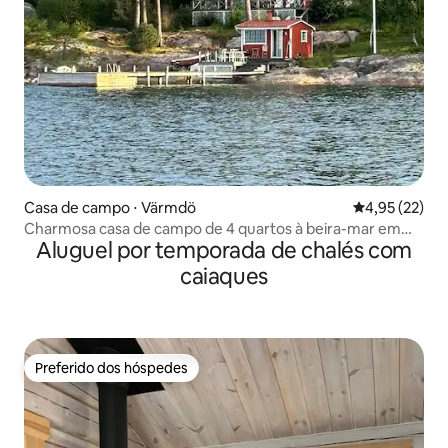
Casa de campo ⋅ Värmdö
4,95 de uma a
4,95 (22)
Charmosa casa de campo de 4 quartos à beira-mar em
Aluguel por temporada de chalés com
um arquipélago
caiaques
Preferido dos hóspedes
Preferido dos hóspedes