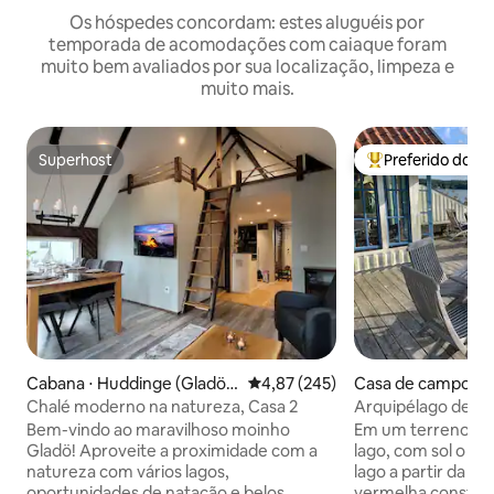
Os hóspedes concordam: estes aluguéis por
temporada de acomodações com caiaque foram
muito bem avaliados por sua localização, limpeza e
muito mais.
Superhost
Preferido dos 
Superhost
Entre os melhore
Cabana ⋅ Huddinge (Gladö k
4,87 de uma avaliação média de 
4,87 (245)
Casa de campo ⋅ T
varn)
Chalé moderno na natureza, Casa 2
Arquipélago de E
para a cidade
Bem-vindo ao maravilhoso moinho
Em um terreno fan
Gladö! Aproveite a proximidade com a
lago, com sol o dia
natureza com vários lagos,
lago a partir da a
oportunidades de natação e belos
vermelha construí