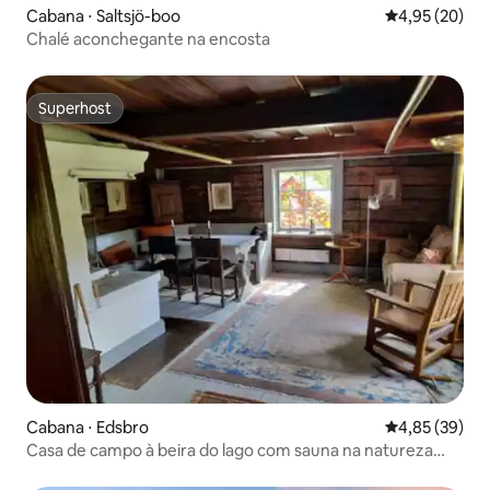
Cabana ⋅ Saltsjö-boo
4,95 de uma a
4,95 (20)
Chalé aconchegante na encosta
Superhost
Superhost
Cabana ⋅ Edsbro
4,85 de uma a
4,85 (39)
Casa de campo à beira do lago com sauna na natureza
(com fibra)