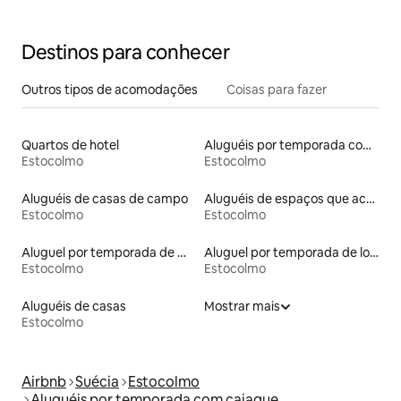
localização privilegiada
Destinos para conhecer
Outros tipos de acomodações
Coisas para fazer
Quartos de hotel
Aluguéis por temporada com suítes privativas
Estocolmo
Estocolmo
Aluguéis de casas de campo
Aluguéis de espaços que aceitam animais de estimação
Estocolmo
Estocolmo
Aluguel por temporada de microcasas
Aluguel por temporada de lofts
Estocolmo
Estocolmo
Aluguéis de casas
Mostrar mais
Estocolmo
Airbnb
Suécia
Estocolmo
Aluguéis por temporada com caiaque