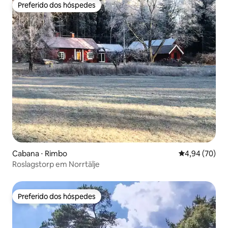
Preferido dos hóspedes
Preferido dos hóspedes
Cabana ⋅ Rimbo
4,94 de uma a
4,94 (70)
Roslagstorp em Norrtälje
Preferido dos hóspedes
Preferido dos hóspedes