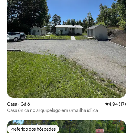
Casa ⋅ Gålö
4,94 de uma a
4,94 (17)
Casa única no arquipélago em uma ilha idílica
Preferido dos hóspedes
Preferido dos hóspedes