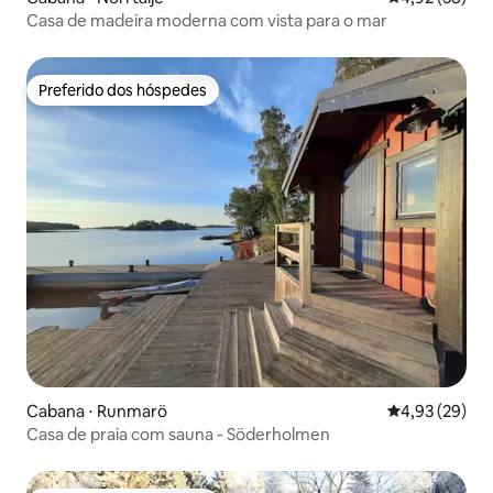
Casa de madeira moderna com vista para o mar
Preferido dos hóspedes
Preferido dos hóspedes
Cabana ⋅ Runmarö
4,93 de uma a
4,93 (29)
Casa de praia com sauna - Söderholmen