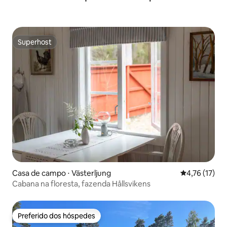
Superhost
Superhost
Casa de campo ⋅ Västerljung
4,76 de uma a
4,76 (17)
Cabana na floresta, fazenda Hållsvikens
Preferido dos hóspedes
Preferido dos hóspedes