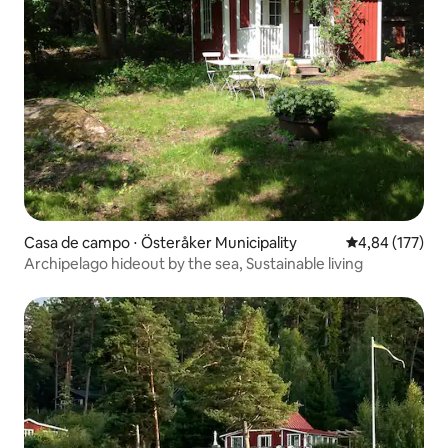
Casa de campo ⋅ Österåker Municipality
4,84 de uma av
4,84 (177)
Archipelago hideout by the sea, Sustainable living