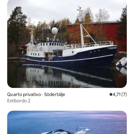
Quarto privativo ⋅ Södertälje
4,71 de uma 
4,71 (7)
Estibordo 2