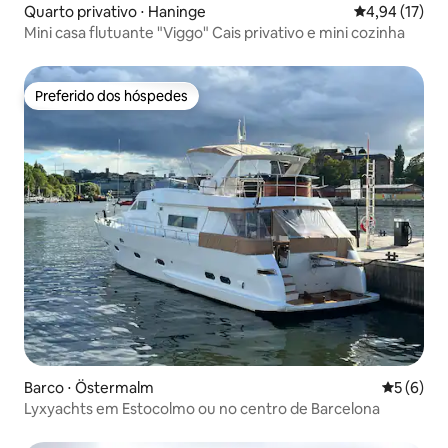
Quarto privativo ⋅ Haninge
4,94 de uma a
4,94 (17)
Mini casa flutuante "Viggo" Cais privativo e mini cozinha
Preferido dos hóspedes
Preferido dos hóspedes
Barco ⋅ Östermalm
5 de uma 
5 (6)
Lyxyachts em Estocolmo ou no centro de Barcelona