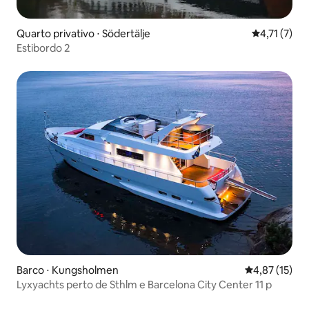
Quarto privativo ⋅ Södertälje
4,71 de uma 
4,71 (7)
Estibordo 2
Barco ⋅ Kungsholmen
4,87 de uma a
4,87 (15)
Lyxyachts perto de Sthlm e Barcelona City Center 11 p