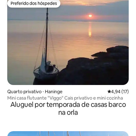
Preferido dos hóspedes
Preferido dos hóspedes
Quarto privativo ⋅ Haninge
4,94 de uma a
4,94 (17)
Mini casa flutuante "Viggo" Cais privativo e mini cozinha
Aluguel por temporada de casas barco
na orla