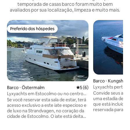
temporada de casas barco foram muito bem
avaliados por sua localização, limpeza e muito mais.
Preferido dos hóspedes
Preferido dos hóspedes
Barco ⋅ Kungshol
Lyxyachts perto d
Barco ⋅ Östermalm
5 de uma avaliação média d
5 (6)
City Center 11 p
Convide seus amig
Lyxyachts em Estocolmo ou no centro
uma estadia de lux
de Barcelona
Se você reservar esta sala de estar, terá
que está incluído 
acesso exclusivo a este iate especioso e
reservada para 11
de luxo na Strandvagen, no coração da
cruzeiro pelas águ
cidade de Estocolmo. O iate está deitado
Estocolmo. E depo
com uma vista fenomenal. Perto de
Strandvägen para p
tudo para ver ou visitar. Sempre há pelo