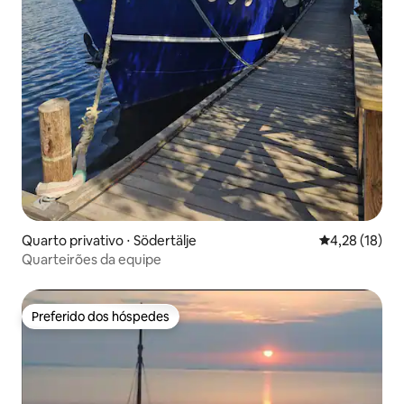
Quarto privativo ⋅ Södertälje
4,28 de uma a
4,28 (18)
Quarteirões da equipe
Preferido dos hóspedes
Preferido dos hóspedes