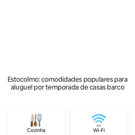
Outra opção é ir 
menos 1 membro da tripulação nas
Marina, onde há mu
proximidades do iate para o seu serviço.
fazer, como restau
Para aquecer e usar o jacuzzi custa
minigolfe, bar de 
800SEK adicionais Também é possível
etc. Envie-me u
fazer um passeio amigável na água com
obter mais inform
nossa equipe de 2 homens. Fique à
viagem Drottning
vontade para entrar em contato
conosco para uma experiência
personalizada.
Estocolmo: comodidades populares para
aluguel por temporada de casas barco
Cozinha
Wi-Fi