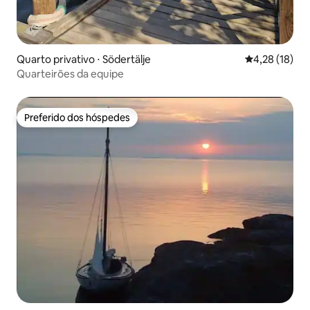
Quarto privativo ⋅ Södertälje
4,28 de uma a
4,28 (18)
Quarteirões da equipe
Preferido dos hóspedes
Preferido dos hóspedes