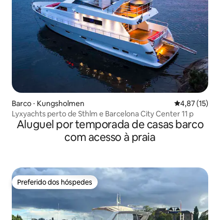
Barco ⋅ Kungsholmen
4,87 de uma a
4,87 (15)
Lyxyachts perto de Sthlm e Barcelona City Center 11 p
Aluguel por temporada de casas barco
com acesso à praia
Preferido dos hóspedes
Preferido dos hóspedes