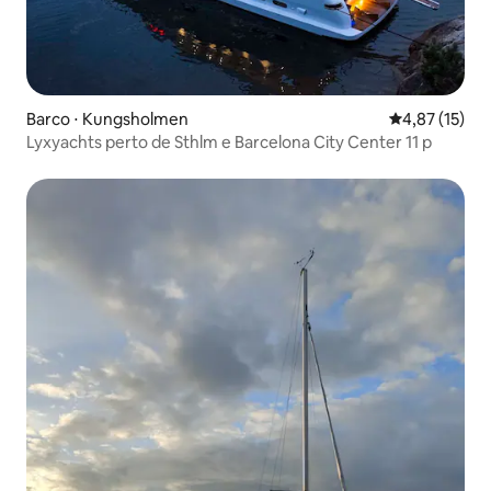
Barco ⋅ Kungsholmen
4,87 de uma a
4,87 (15)
Lyxyachts perto de Sthlm e Barcelona City Center 11 p