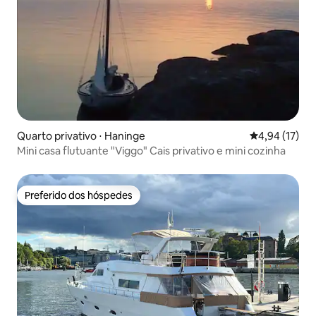
Quarto privativo ⋅ Haninge
4,94 de uma a
4,94 (17)
Mini casa flutuante "Viggo" Cais privativo e mini cozinha
Preferido dos hóspedes
Preferido dos hóspedes