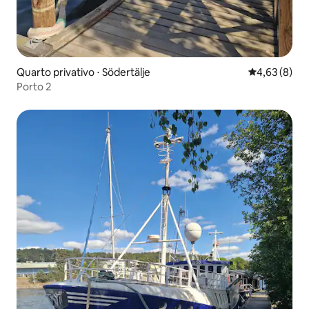
Quarto privativo ⋅ Södertälje
4,63 de uma 
4,63 (8)
Porto 2