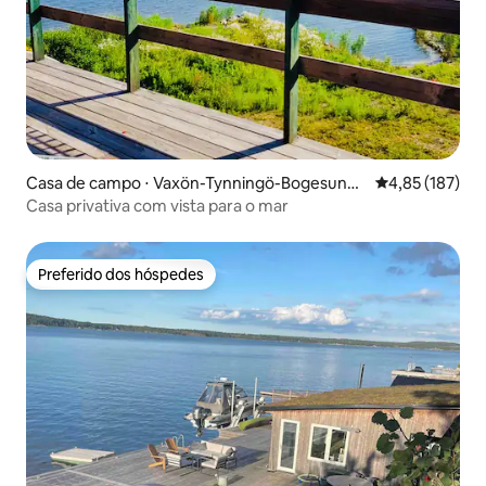
Casa de campo ⋅ Vaxön-Tynningö-Bogesund-
4,85 de uma av
4,85 (187)
Granholmen
Casa privativa com vista para o mar
Preferido dos hóspedes
Preferido dos hóspedes