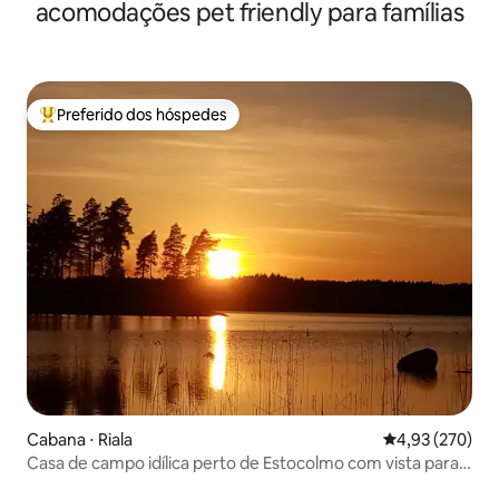
acomodações pet friendly para famílias
Preferido dos hóspedes
Entre os melhores preferidos dos hóspedes
Cabana ⋅ Riala
4,93 de uma av
4,93 (270)
Casa de campo idílica perto de Estocolmo com vista para o
lago.