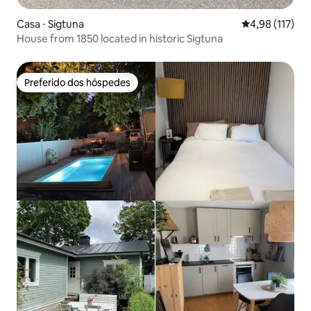
Casa ⋅ Sigtuna
4,98 de uma av
4,98 (117)
House from 1850 located in historic Sigtuna
Preferido dos hóspedes
Preferido dos hóspedes