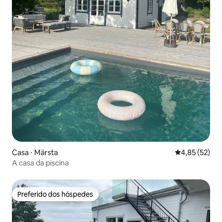
Casa ⋅ Märsta
4,85 de uma a
4,85 (52)
A casa da piscina
Preferido dos hóspedes
Preferido dos hóspedes