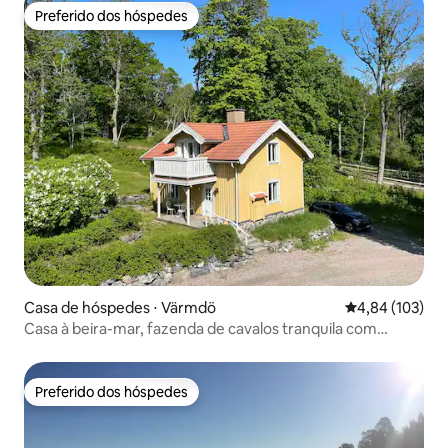
Preferido dos hóspedes
Preferido dos hóspedes
Casa de hóspedes ⋅ Värmdö
4,84 de uma av
4,84 (103)
Casa à beira-mar, fazenda de cavalos tranquila com
quadra de pádel, perto de ônibus
Preferido dos hóspedes
Preferido dos hóspedes