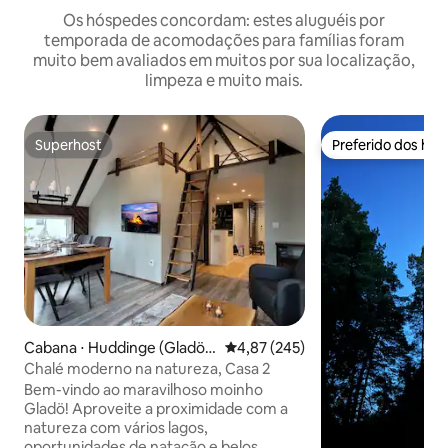
Os hóspedes concordam: estes aluguéis por
temporada de acomodações para famílias foram
muito bem avaliados em muitos por sua localização,
limpeza e muito mais.
Superhost
Preferido dos hó
Superhost
Preferido dos hó
Cabana ⋅ Huddinge (Gladö k
4,87 de uma avaliação média de 
4,87 (245)
varn)
Chalé moderno na natureza, Casa 2
Bem-vindo ao maravilhoso moinho
Gladö! Aproveite a proximidade com a
natureza com vários lagos,
oportunidades de natação e belos