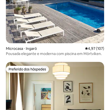
Microcasa ⋅ Ingarö
4,97 de uma av
4,97 (107)
Pousada elegante e moderna com piscina em Mörtviken.
Preferido dos hóspedes
Preferido dos hóspedes