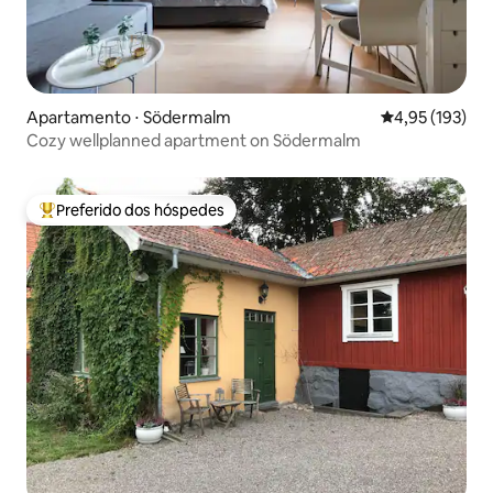
Apartamento ⋅ Södermalm
4,95 de uma av
4,95 (193)
Cozy wellplanned apartment on Södermalm
Preferido dos hóspedes
Entre os melhores preferidos dos hóspedes