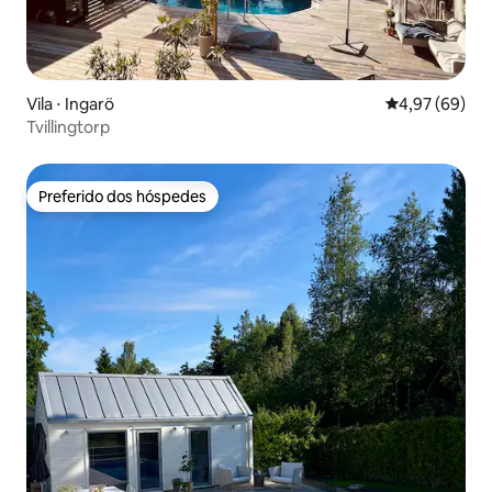
Vila ⋅ Ingarö
4,97 de uma a
4,97 (69)
Tvillingtorp
Preferido dos hóspedes
Preferido dos hóspedes