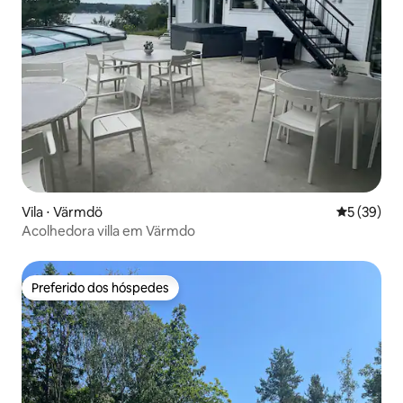
Vila ⋅ Värmdö
5 de uma a
5 (39)
Acolhedora villa em Värmdo
Preferido dos hóspedes
Preferido dos hóspedes