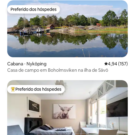
Preferido dos hóspedes
Preferido dos hóspedes
Cabana ⋅ Nyköping
4,94 de uma av
4,94 (157)
Casa de campo em Boholmsviken na ilha de Sävö
Preferido dos hóspedes
Entre os melhores preferidos dos hóspedes