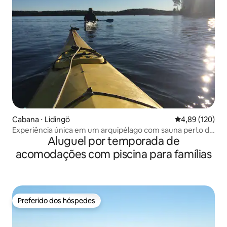
Cabana ⋅ Lidingö
4,89 de uma av
4,89 (120)
Experiência única em um arquipélago com sauna perto da
Aluguel por temporada de
cidade
acomodações com piscina para famílias
Preferido dos hóspedes
Preferido dos hóspedes