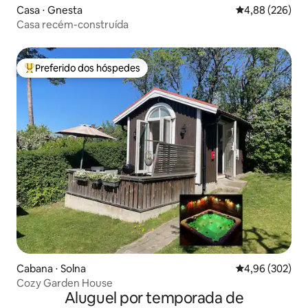
Casa ⋅ Gnesta
4,88 de uma ava
4,88 (226)
Casa recém-construída
Preferido dos hóspedes
Entre os melhores preferidos dos hóspedes
Cabana ⋅ Solna
4,96 de uma ava
4,96 (302)
Cozy Garden House
Aluguel por temporada de