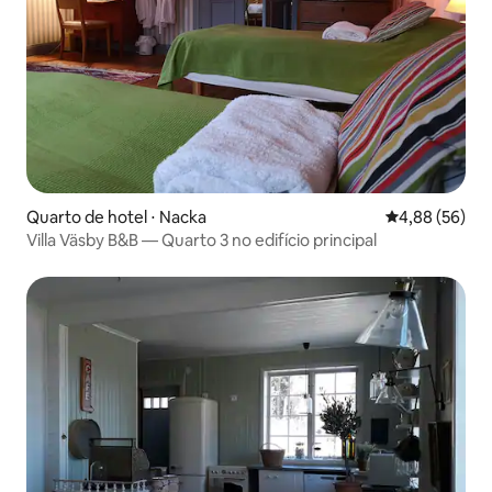
Quarto de hotel ⋅ Nacka
4,88 de uma a
4,88 (56)
Villa Väsby B&B — Quarto 3 no edifício principal