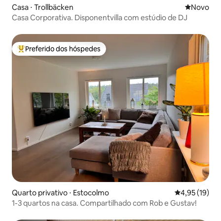
Casa ⋅ Trollbäcken
Novo lugar
Novo
Casa Corporativa. Disponentvilla com estúdio de DJ
Preferido dos hóspedes
Entre os melhores preferidos dos hóspedes
Quarto privativo ⋅ Estocolmo
4,95 de uma a
4,95 (19)
1-3 quartos na casa. Compartilhado com Rob e Gustav!