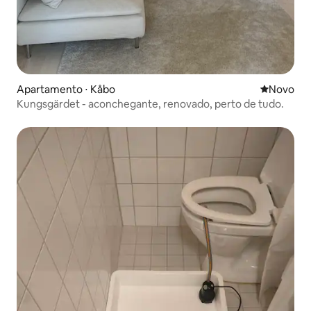
Apartamento ⋅ Kåbo
Novo lugar
Novo
Kungsgärdet - aconchegante, renovado, perto de tudo.