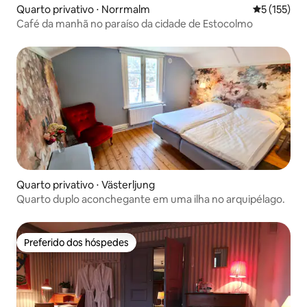
Quarto privativo ⋅ Norrmalm
5 de uma av
5 (155)
Café da manhã no paraíso da cidade de Estocolmo
Quarto privativo ⋅ Västerljung
Quarto duplo aconchegante em uma ilha no arquipélago.
Preferido dos hóspedes
Preferido dos hóspedes