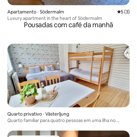
Apartamento ⋅ Södermalm
5 de uma 
5 (3)
Luxury apartment in the heart of Södermalm
Pousadas com café da manhã
Quarto privativo ⋅ Västerljung
Quarto familiar para quatro pessoas em uma ilha no
arquipélago.