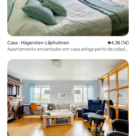
Casa ⋅ Hägersten-Liljeholmen
4,36 de uma a
4,36 (14)
Apartamento encantador em casa antiga perto da cidade
de Estocolmo