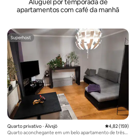
Aluguel por temporada de
apartamentos com café da manhã
Superhost
Superhost
Quarto privativo ⋅ Älvsjö
4,82 de uma av
4,82 (159)
Quarto aconchegante em um belo apartamento de três