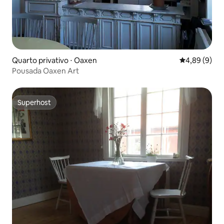
Quarto privativo ⋅ Oaxen
4,89 de uma 
4,89 (9)
Pousada Oaxen Art
Superhost
Superhost