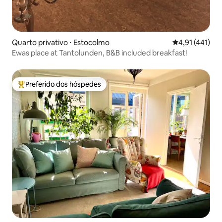
Quarto privativo ⋅ Estocolmo
4,91 de uma av
4,91 (441)
Ewas place at Tantolunden, B&B included breakfast!
Preferido dos hóspedes
Entre os melhores preferidos dos hóspedes