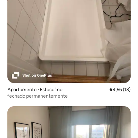
Apartamento ⋅ Estocolmo
4,56 de uma a
4,56 (18)
fechado permanentemente