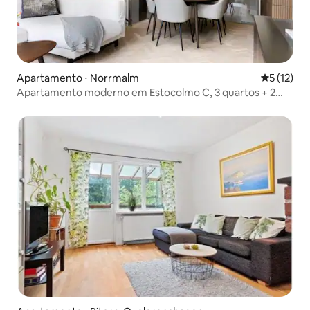
Apartamento ⋅ Norrmalm
5 de uma a
5 (12)
Apartamento moderno em Estocolmo C, 3 quartos + 2
banheiros