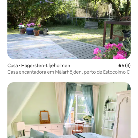
Casa ⋅ Hägersten-Liljeholmen
5 de uma 
5 (3)
Casa encantadora em Mälarhöjden, perto de Estocolmo C