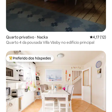
Quarto privativo ⋅ Nacka
4,17 de uma a
4,17 (12)
Quarto 4 da pousada Villa Väsby no edifício principal
Preferido dos hóspedes
Entre os melhores preferidos dos hóspedes