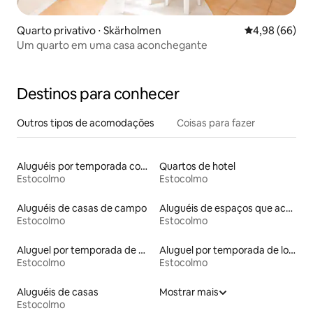
Quarto privativo ⋅ Skärholmen
4,98 de uma av
4,98 (66)
Um quarto em uma casa aconchegante
Destinos para conhecer
Outros tipos de acomodações
Coisas para fazer
Aluguéis por temporada com suítes privativas
Quartos de hotel
Estocolmo
Estocolmo
Aluguéis de casas de campo
Aluguéis de espaços que aceitam animais de estimação
Estocolmo
Estocolmo
Aluguel por temporada de microcasas
Aluguel por temporada de lofts
Estocolmo
Estocolmo
Aluguéis de casas
Mostrar mais
Estocolmo