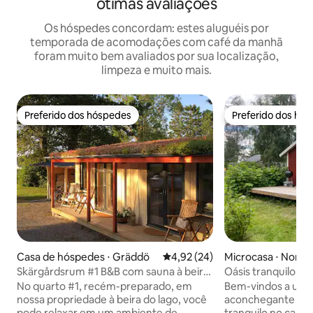
ótimas avaliações
Os hóspedes concordam: estes aluguéis por
temporada de acomodações com café da manhã
foram muito bem avaliados por sua localização,
limpeza e muito mais.
Preferido dos hóspedes
Preferido dos hó
Preferido dos hóspedes
Preferido dos hó
Casa de hóspedes ⋅ Gräddö
4,92 de uma avaliação média de
4,92 (24)
Microcasa ⋅ Norrtä
Skärgårdsrum #1 B&B com sauna à beira
Oásis tranquilo pe
do lago
de café da manhã 
No quarto #1, recém-preparado, em
Bem-vindos a uma
nossa propriedade à beira do lago, você
aconchegante (18 
pode relaxar em um ambiente de
tranquilo no campo. Duas op