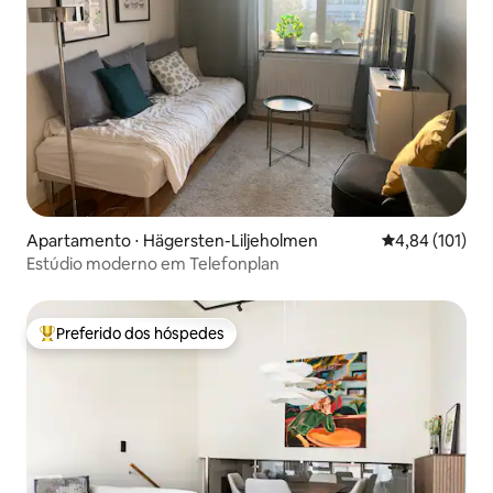
Apartamento ⋅ Hägersten-Liljeholmen
4,84 de uma av
4,84 (101)
Estúdio moderno em Telefonplan
Preferido dos hóspedes
Entre os melhores preferidos dos hóspedes