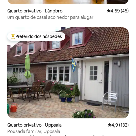
Quarto privativo ⋅ Långbro
4,69 de uma a
4,69 (45)
um quarto de casal acolhedor para alugar
Preferido dos hóspedes
Entre os melhores preferidos dos hóspedes
Quarto privativo ⋅ Uppsala
4,9 de uma av
4,9 (132)
Pousada familiar, Uppsala