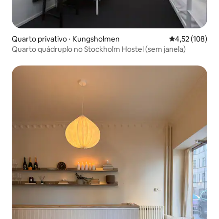
Quarto privativo ⋅ Kungsholmen
4,52 de uma av
4,52 (108)
Quarto quádruplo no Stockholm Hostel (sem janela)