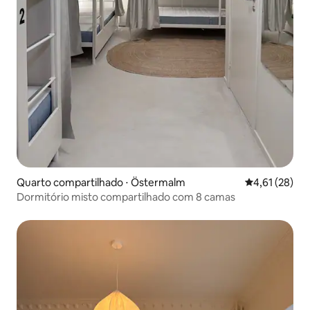
Quarto compartilhado ⋅ Östermalm
4,61 de uma a
4,61 (28)
Dormitório misto compartilhado com 8 camas