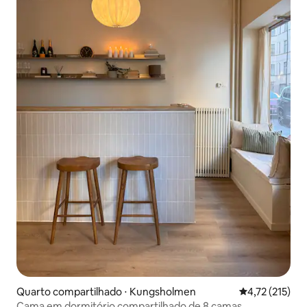
Quarto compartilhado ⋅ Kungsholmen
4,72 de uma av
4,72 (215)
Cama em dormitório compartilhado de 8 camas