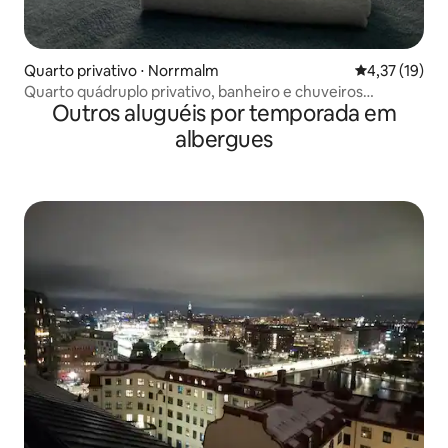
Quarto privativo ⋅ Norrmalm
4,37 de uma a
4,37 (19)
Quarto quádruplo privativo, banheiro e chuveiros
Outros aluguéis por temporada em
compartilhados
albergues