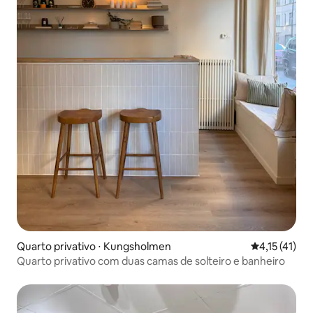
Quarto privativo ⋅ Kungsholmen
4,15 de uma a
4,15 (41)
Quarto privativo com duas camas de solteiro e banheiro