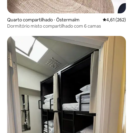
Quarto compartilhado ⋅ Östermalm
4,61 de uma av
4,61 (262)
Dormitório misto compartilhado com 6 camas