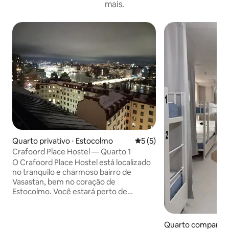
mais.
Quarto privativo ⋅ Estocolmo
5 de uma avaliação média d
5 (5)
Crafoord Place Hostel — Quarto 1
O Crafoord Place Hostel está localizado
no tranquilo e charmoso bairro de
Vasastan, bem no coração de
Estocolmo. Você estará perto de
museus, atrações culturais,
restaurantes, bares, cafés e lojas. O
albergue fica a apenas 15 minutos a pé
Quarto compartilh