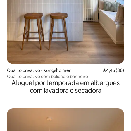
Quarto privativo ⋅ Kungsholmen
4,45 de uma a
4,45 (86)
Quarto privativo com beliche e banheiro
Aluguel por temporada em albergues
com lavadora e secadora