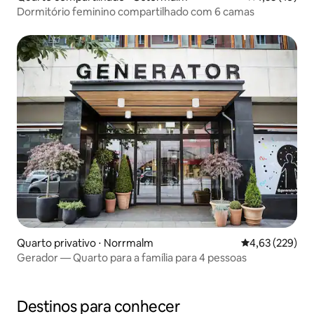
Dormitório feminino compartilhado com 6 camas
Quarto privativo ⋅ Norrmalm
4,63 de uma av
4,63 (229)
Gerador — Quarto para a família para 4 pessoas
Destinos para conhecer