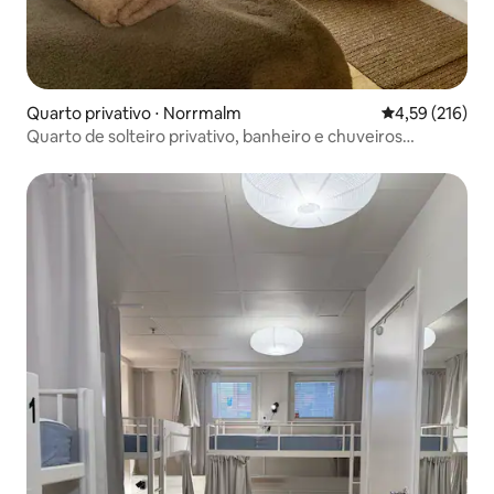
Quarto privativo ⋅ Norrmalm
4,59 de uma av
4,59 (216)
Quarto de solteiro privativo, banheiro e chuveiros
compartilhados