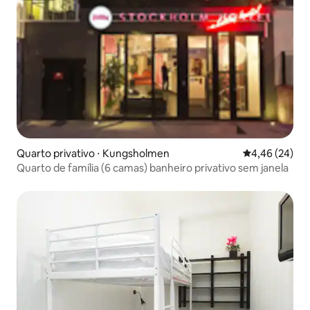
Quarto privativo ⋅ Kungsholmen
4,46 de uma a
4,46 (24)
Quarto de família (6 camas) banheiro privativo sem janela