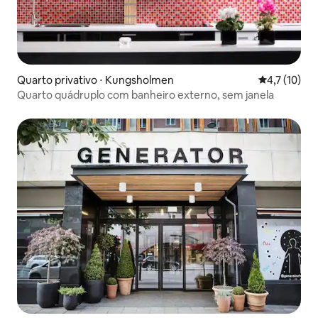
Quarto privativo ⋅ Kungsholmen
4,7 de uma a
4,7 (10)
Quarto quádruplo com banheiro externo, sem janela