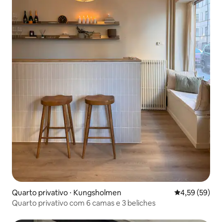
Quarto privativo ⋅ Kungsholmen
4,59 de uma a
4,59 (59)
Quarto privativo com 6 camas e 3 beliches