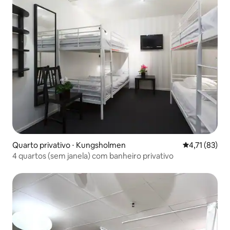
Quarto privativo ⋅ Kungsholmen
4,71 de uma a
4,71 (83)
4 quartos (sem janela) com banheiro privativo