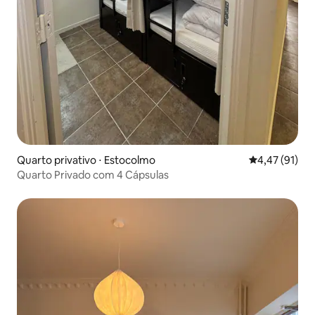
Quarto privativo ⋅ Estocolmo
4,47 de uma a
4,47 (91)
Quarto Privado com 4 Cápsulas