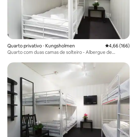
Quarto privativo ⋅ Kungsholmen
4,66 de uma av
4,66 (166)
Quarto com duas camas de solteiro - Albergue de
Estocolmo (sem janela)