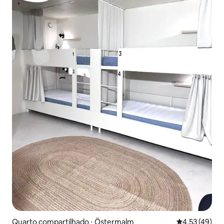
Quarto compartilhado ⋅ Östermalm
4,53 de uma a
4,53 (49)