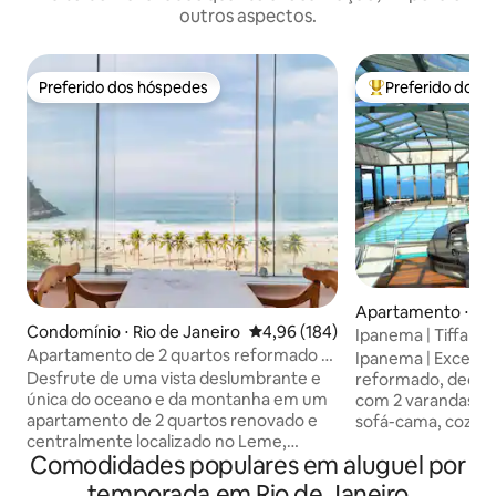
outros aspectos.
Preferido dos hóspedes
Preferido dos 
Preferido dos hóspedes
Entre os melhore
Apartamento ⋅ Rio
Condomínio ⋅ Rio de Janeiro
4,96 de uma avaliação média de 
4,96 (184)
o
Ipanema | Tiffany'
Apartamento de 2 quartos reformado à
para o mar | 2 qua
Ipanema | Excele
beira-mar
Desfrute de uma vista deslumbrante e
reformado, decora
única do oceano e da montanha em um
com 2 varandas e 2
apartamento de 2 quartos renovado e
sofá-cama, cozinh
centralmente localizado no Leme,
Mb e cortina de vi
Comodidades populares em aluguel por
Copacabana, ideal para famílias e casais.
apenas 1 quadra da
O apartamento é acolhedor e tem tudo
Residence, com c
temporada em Rio de Janeiro