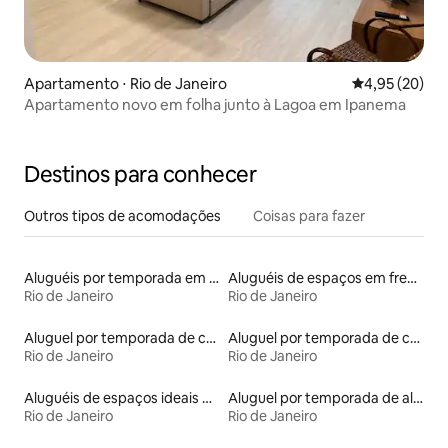
Apartamento ⋅ Rio de Janeiro
4,95 de uma a
4,95 (20)
Apartamento novo em folha junto à Lagoa em Ipanema
Destinos para conhecer
Outros tipos de acomodações
Coisas para fazer
Aluguéis por temporada em resorts
Aluguéis de espaços em frente à praia
Rio de Janeiro
Rio de Janeiro
Aluguel por temporada de casas na árvore
Aluguel por temporada de casas de veraneio
Rio de Janeiro
Rio de Janeiro
Aluguéis de espaços ideais para famílias
Aluguel por temporada de alojamentos ecológicos
Rio de Janeiro
Rio de Janeiro