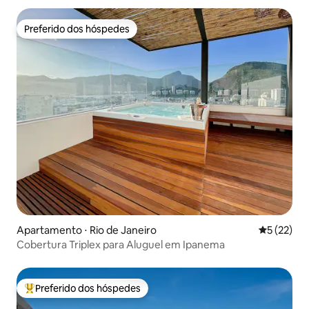
Preferido dos hóspedes
Preferido dos hóspedes
Apartamento ⋅ Rio de Janeiro
5 de uma a
5 (22)
Cobertura Triplex para Aluguel em Ipanema
Preferido dos hóspedes
Entre os melhores preferidos dos hóspedes