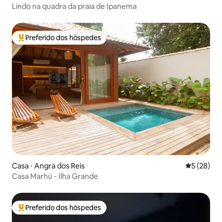
Lindo na quadra da praia de Ipanema
Preferido dos hóspedes
Entre os melhores preferidos dos hóspedes
Casa ⋅ Angra dos Reis
5 de uma a
5 (28)
Casa Marhú - Ilha Grande
Preferido dos hóspedes
Entre os melhores preferidos dos hóspedes