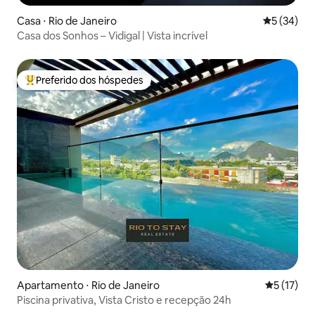
Casa ⋅ Rio de Janeiro
5 de uma a
5 (34)
Casa dos Sonhos – Vidigal | Vista incrível
Preferido dos hóspedes
Entre os melhores preferidos dos hóspedes
Apartamento ⋅ Rio de Janeiro
5 de uma a
5 (17)
Piscina privativa, Vista Cristo e recepção 24h