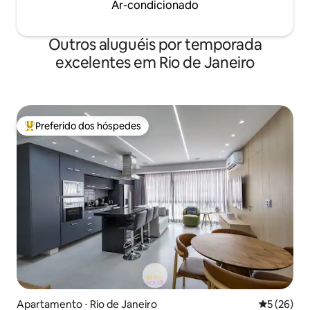
Ar-condicionado
Outros aluguéis por temporada
excelentes em Rio de Janeiro
Preferido dos hóspedes
Entre os melhores preferidos dos hóspedes
Apartamento ⋅ Rio de Janeiro
5 de uma a
5 (26)