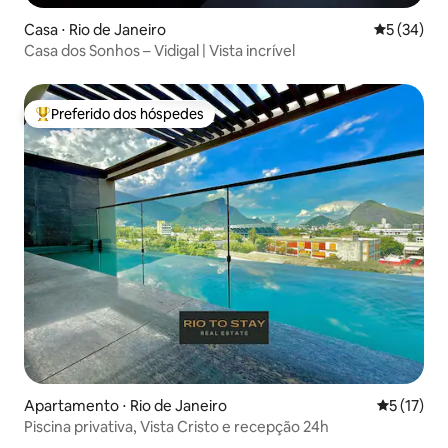
Casa ⋅ Rio de Janeiro
5 de uma a
5 (34)
Casa dos Sonhos – Vidigal | Vista incrível
Preferido dos hóspedes
Entre os melhores preferidos dos hóspedes
Apartamento ⋅ Rio de Janeiro
5 de uma a
5 (17)
Piscina privativa, Vista Cristo e recepção 24h