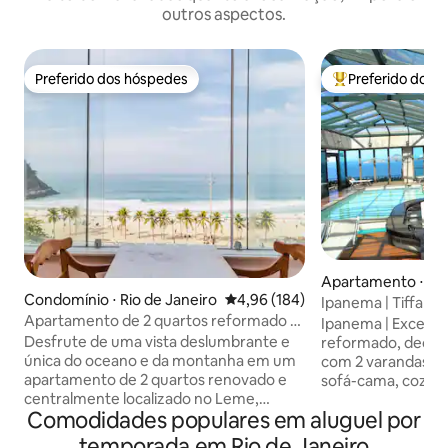
outros aspectos.
Preferido dos hóspedes
Preferido dos 
Preferido dos hóspedes
Entre os melhore
Apartamento ⋅ Rio
Condomínio ⋅ Rio de Janeiro
4,96 de uma avaliação média de 
4,96 (184)
o
Ipanema | Tiffany'
Apartamento de 2 quartos reformado à
para o mar | 2 qua
Ipanema | Excele
beira-mar
Desfrute de uma vista deslumbrante e
reformado, decora
única do oceano e da montanha em um
com 2 varandas e 2
apartamento de 2 quartos renovado e
sofá-cama, cozinh
centralmente localizado no Leme,
Mb e cortina de vi
Comodidades populares em aluguel por
Copacabana, ideal para famílias e casais.
apenas 1 quadra da
O apartamento é acolhedor e tem tudo
Residence, com c
temporada em Rio de Janeiro