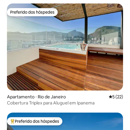
Preferido dos hóspedes
Preferido dos hóspedes
Apartamento ⋅ Rio de Janeiro
5 de uma a
5 (22)
Cobertura Triplex para Aluguel em Ipanema
Preferido dos hóspedes
Entre os melhores preferidos dos hóspedes