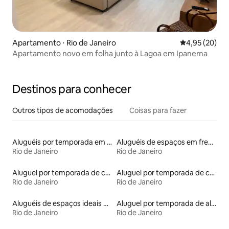
Apartamento ⋅ Rio de Janeiro
4,95 de uma a
4,95 (20)
Apartamento novo em folha junto à Lagoa em Ipanema
Destinos para conhecer
Outros tipos de acomodações
Coisas para fazer
Aluguéis por temporada em resorts
Aluguéis de espaços em frente à praia
Rio de Janeiro
Rio de Janeiro
Aluguel por temporada de casas na árvore
Aluguel por temporada de casas de veraneio
Rio de Janeiro
Rio de Janeiro
Aluguéis de espaços ideais para famílias
Aluguel por temporada de alojamentos ecológicos
Rio de Janeiro
Rio de Janeiro