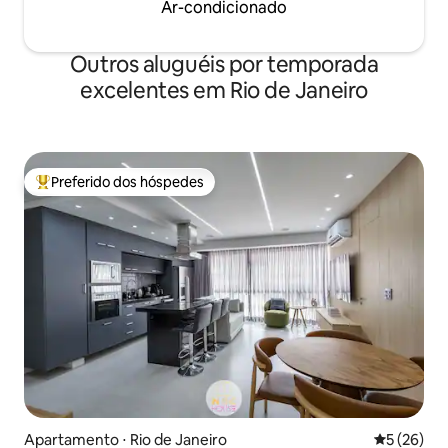
Ar-condicionado
Outros aluguéis por temporada
excelentes em Rio de Janeiro
Preferido dos hóspedes
Entre os melhores preferidos dos hóspedes
Apartamento ⋅ Rio de Janeiro
5 de uma a
5 (26)