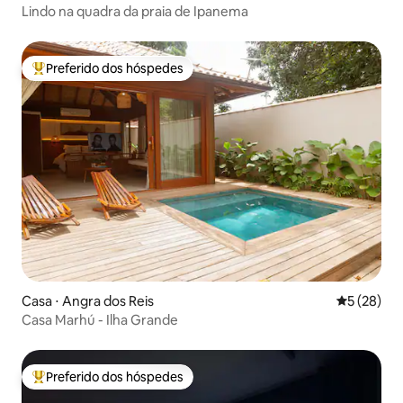
Lindo na quadra da praia de Ipanema
Preferido dos hóspedes
Entre os melhores preferidos dos hóspedes
Casa ⋅ Angra dos Reis
5 de uma a
5 (28)
Casa Marhú - Ilha Grande
Preferido dos hóspedes
Entre os melhores preferidos dos hóspedes