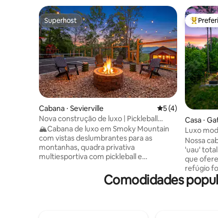
Superhost
Prefe
Superhost
Entre os
Cabana ⋅ Sevierville
5 de uma avaliação
5 (4)
Nova construção de luxo | Pickleball
Casa ⋅ Ga
privativo + vista para as montanhas
🏔️Cabana de luxo em Smoky Mountain
Luxo mode
com vistas deslumbrantes para as
deslumbr
Nossa cab
montanhas, quadra privativa
'uau' tota
multiesportiva com pickleball e
que ofere
basquete, conjunto de brinquedos para
refúgio f
crianças, banheira de hidromassagem,
Comodidades popula
um confor
lareira acolhedora com balanços na
pessoas e 
varanda e dois decks espaçosos. Passe
coberta,
seus dias aproveitando a quadra
relaxante e
esportiva e o playground, explorando as
uma sala 