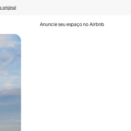
 original
Anuncie seu espaço no Airbnb
 deslizando o dedo na tela.