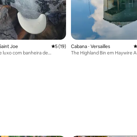
Saint Joe
5 de uma avaliação média de 5, 19 avalia
5 (19)
Cabana ⋅ Versailles
4
 luxo com banheira de
The Highland Bin em Haywire A
agem a 2 milhas do rio Buffalo
vacas das Terras Altas
 média de 5, 8 avaliações