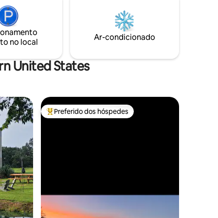
m mosca
com comodidades criadas para o
 grande
conforto: * Sauna de barril * Mergulho no
irondack e
frio * Banheira hidromassagem * Firepit *
terior
ionamento
Duas camas king * Roupões de spa *
Ar-condicionado
e bar de
to no local
Tapetes de ioga e deck de meditação *
ação
Acesso a Creek and Lake * Lareira
interior * Caiaque + SUP
n United States
Preferido dos hóspedes
os hóspedes
Entre os melhores preferidos dos hóspedes