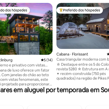
rido dos hóspedes
Preferido dos hóspedes
 melhores preferidos dos hóspedes
Entre os melhores preferidos d
 média de 5, 4 avaliações
Cabana ⋅ Florissant
4
Casa triangular moderna com 
tlinburg
5 de uma avaliação média de 5, 14 avalia
5 (14)
de hidromassagem + cúpula pa
☆ Destaque entre os 5 do Colo
rno e privativo com vistas
observação de estrelas
revista 5280 ☆ Estrutura em 
antes!
ana de luxo oferece um fator
✦ recém-construída (750 pés
l. Com janelas do chão ao teto
quadrados) na região de Pikes 
cem vistas fenomenais, este
Dois quartos aconchegantes (i
oi projetado para proporcionar
loft) ✦ Banheira de hidromass
res em aluguel por temporada em Sou
to de alto nível. Ela acomoda 12
privativa ✦ Stargazing Dome L
dispõe de piscina privativa
arborizado ✦ pitoresco com vis
 banheira de hidromassagem
serenas ✦ Fácil acesso às Fossil
 lareira ao ar livre. No interior,
três parques estaduais, à flores
de jogos premium garante