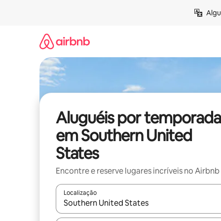
Pular
Algu
para
o
conteúdo
Aluguéis por temporada
em Southern United
States
Encontre e reserve lugares incríveis no Airbnb
Localização
Quando os resultados estiverem disponíveis, expl