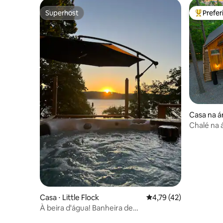
Superhost
Prefe
Superhost
Entre os
Casa na á
Chalé na 
Aconchega
Casa ⋅ Little Flock
4,79 de uma avaliação 
4,79 (42)
À beira d'água! Banheira de
hidromassagem!